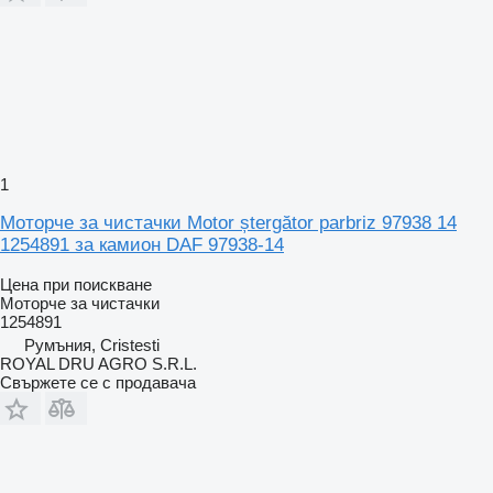
1
Моторче за чистачки Motor ștergător parbriz 97938 14
1254891 за камион DAF 97938-14
Цена при поискване
Моторче за чистачки
1254891
Румъния, Cristesti
ROYAL DRU AGRO S.R.L.
Свържете се с продавача