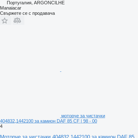
Португалия, ARGONCILHE
Manaiacar
Свържете се с продавача
моторче за чистачки
404832,1442100 за камион DAF 85 CF | 98 - 00
4
Моторче за чистачки 404832,1442100 за камион DAF 85