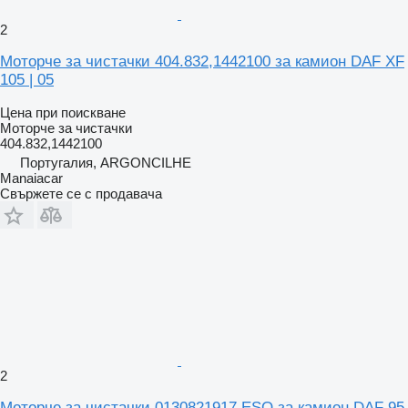
2
Моторче за чистачки 404.832,1442100 за камион DAF XF
105 | 05
Цена при поискване
Моторче за чистачки
404.832,1442100
Португалия, ARGONCILHE
Manaiacar
Свържете се с продавача
2
Моторче за чистачки 0130821917,ESQ за камион DAF 95