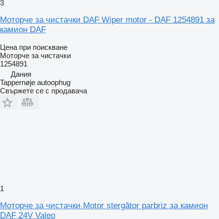
3
Моторче за чистачки DAF Wiper motor - DAF 1254891 за
камион DAF
Цена при поискване
Моторче за чистачки
1254891
Дания
Tappernøje autoophug
Свържете се с продавача
1
Моторче за чистачки Motor ștergător parbriz за камион
DAF 24V Valeo