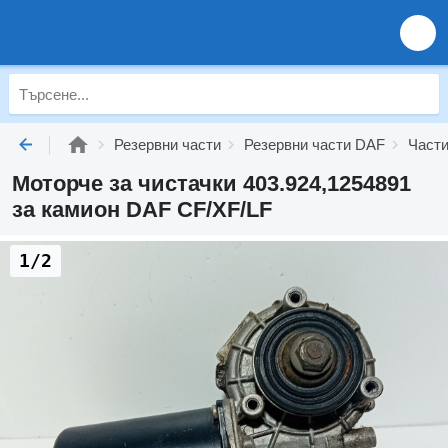
Резервни части
Резервни части DAF
Части
Моторче за чистачки 403.924,1254891
за камион DAF CF/XF/LF
1/2