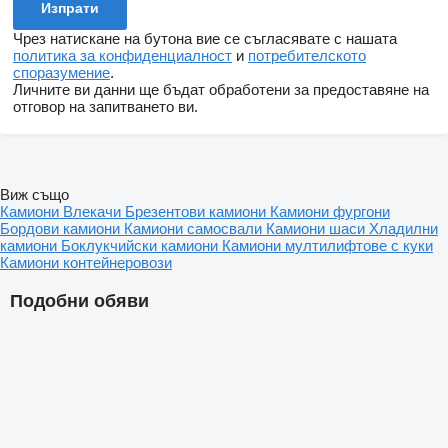
Чрез натискане на бутона вие се съгласявате с нашата
политика за конфиденциалност
и
потребителското
споразумение
.
Личните ви данни ще бъдат обработени за предоставяне на
отговор на запитването ви.
Виж също
Камиони
Влекачи
Брезентови камиони
Камиони фургони
Бордови камиони
Камиони самосвали
Камиони шаси
Хладилни
камиони
Боклукчийски камиони
Камиони мултилифтове с куки
Камиони контейнеровози
Подобни обяви