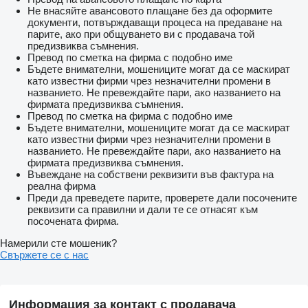
Не внасяйте авансовото плащане без да оформите
документи, потвърждаващи процеса на предаване на
парите, ако при общуването ви с продавача той
предизвиква съмнения.
Превод по сметка на фирма с подобно име
Бъдете внимателни, мошениците могат да се маскират
като известни фирми чрез незначителни промени в
названието. Не превеждайте пари, ако названието на
фирмата предизвиква съмнения.
Превод по сметка на фирма с подобно име
Бъдете внимателни, мошениците могат да се маскират
като известни фирми чрез незначителни промени в
названието. Не превеждайте пари, ако названието на
фирмата предизвиква съмнения.
Въвеждане на собствени реквизити във фактура на
реална фирма
Преди да преведете парите, проверете дали посочените
реквизити са правилни и дали те се отнасят към
посочената фирма.
Намерили сте мошеник?
Свържете се с нас
Информация за контакт с продавача