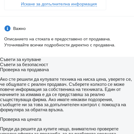
Искане за допълнителна информация
Важно
Описанието на стоката е предоставено от продавача.
Уточнявайте всички подробности директно с продавача.
Съвети за купуване
Съвети за безопасност
Проверка на продавача
Ако сте решили да купувате техника на ниска цена, уверете се,
че общувате с реален продавач. Съберете колкото се може
повече информация за собственика на техниката. Един от
начините за измама е да се представяш за реално
съществуваща фирма. Ако имате някакви подозрения,
съобщете ни за това за допълнителен контрол с помощта на
формуляра за обратна връзка.
Проверка на цената
Преди да решите да купите нещо, внимателно проверете
няколко оферти за продажба, за да разберете средната