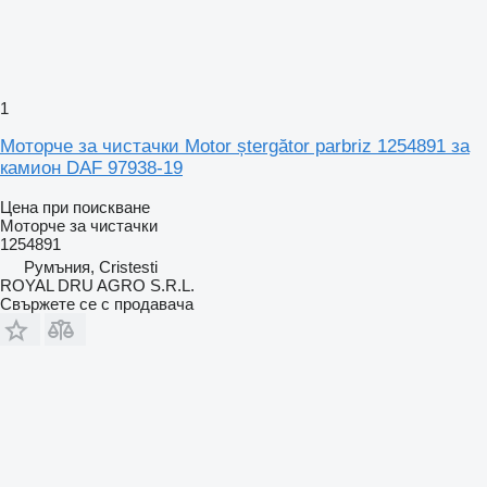
1
Моторче за чистачки Motor ștergător parbriz 1254891 за
камион DAF 97938-19
Цена при поискване
Моторче за чистачки
1254891
Румъния, Cristesti
ROYAL DRU AGRO S.R.L.
Свържете се с продавача