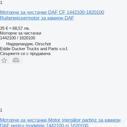
1
Моторче за чистачки DAF CF 1442100-1620100
Ruitenwissermotor за камион DAF
35 €
≈ 68,57 лв.
Моторче за чистачки
1442100 / 1620100
Нидерландия, Oirschot
Eddie Ducker Trucks and Parts v.o.f.
Свържете се с продавача
1
Моторче за чистачки Motor ștergător parbriz за камион
DAF pentru modelele 1442100 și 1620100