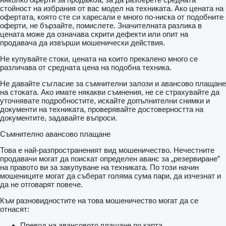
стойност на избрания от вас модел на техниката. Ако цената на
офертата, която сте си харесали е много по-ниска от подобните
оферти, не бързайте, помислете. Значителната разлика в
цената може да означава скрити дефекти или опит на
продавача да извърши мошенически действия.
Не купувайте стоки, цената на които прекалено много се
различава от средната цена на подобна техника.
Не давайте съгласие за съмнителни залози и авансово плащане
на стоката. Ако имате някакви съмнения, не се страхувайте да
уточнявате подробностите, искайте допълнителни снимки и
документи на техниката, проверявайте достоверността на
документите, задавайте въпроси.
Съмнително авансово плащане
Това е най-разпространеният вид мошеничество. Нечестните
продавачи могат да поискат определен аванс за „резервиране”
на правото ви за закупуване на техниката. По този начин
мошениците могат да съберат голяма сума пари, да изчезнат и
да не отговарят повече.
Към разновидностите на това мошеничество могат да се
отнасят:
Превод на авансовото плащане по карта