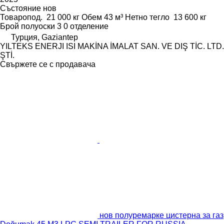
Състояние
нов
Товаропод.
21 000 кг
Обем
43 м³
Нетно тегло
13 600 кг
Брой полуоски
3
0 отделение
Турция, Gaziantep
YILTEKS ENERJI ISI MAKİNA İMALAT SAN. VE DIŞ TİC. LTD.
ŞTİ.
Свържете се с продавача
нов полуремарке цистерна за газ