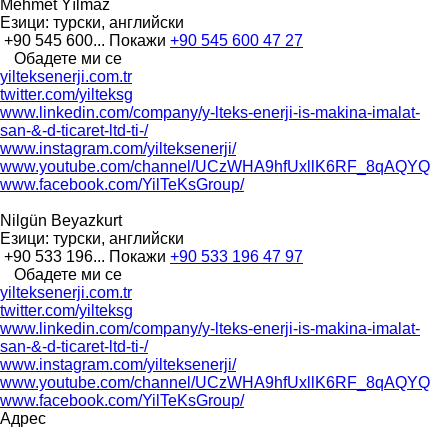
Mehmet Yılmaz
Езици:
турски, английски
+90 545 600...
Покажи
+90 545 600 47 27
Обадете ми се
yilteksenerji.com.tr
twitter.com/yilteksg
www.linkedin.com/company/y-lteks-enerji-is-makina-imalat-
san-&-d-ticaret-ltd-ti-/
www.instagram.com/yilteksenerji/
www.youtube.com/channel/UCzWHA9hfUxllK6RF_8qAQYQ
www.facebook.com/YilTeKsGroup/
Nilgün Beyazkurt
Езици:
турски, английски
+90 533 196...
Покажи
+90 533 196 47 97
Обадете ми се
yilteksenerji.com.tr
twitter.com/yilteksg
www.linkedin.com/company/y-lteks-enerji-is-makina-imalat-
san-&-d-ticaret-ltd-ti-/
www.instagram.com/yilteksenerji/
www.youtube.com/channel/UCzWHA9hfUxllK6RF_8qAQYQ
www.facebook.com/YilTeKsGroup/
Адрес