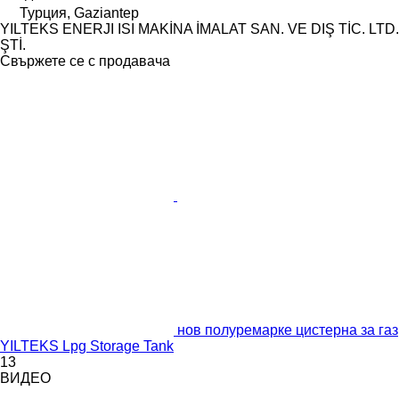
Турция, Gaziantep
YILTEKS ENERJI ISI MAKİNA İMALAT SAN. VE DIŞ TİC. LTD.
ŞTİ.
Свържете се с продавача
нов полуремарке цистерна за газ
YILTEKS Lpg Storage Tank
13
ВИДЕО