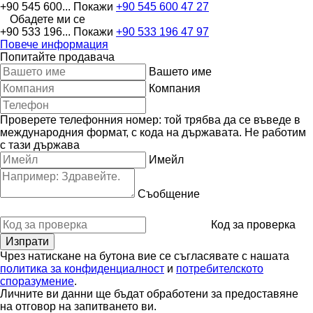
+90 545 600...
Покажи
+90 545 600 47 27
Обадете ми се
+90 533 196...
Покажи
+90 533 196 47 97
Повече информация
Попитайте продавача
Вашето име
Компания
Проверете телефонния номер: той трябва да се въведе в
международния формат, с кода на държавата.
Не работим
с тази държава
Имейл
Съобщение
Код за проверка
Чрез натискане на бутона вие се съгласявате с нашата
политика за конфиденциалност
и
потребителското
споразумение
.
Личните ви данни ще бъдат обработени за предоставяне
на отговор на запитването ви.