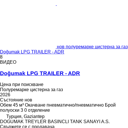
нов полуремарке цистерна за газ
Doğumak LPG TRAILER - ADR
8
ВИДЕО
Doğumak LPG TRAILER - ADR
Цена при поискване
Полуремарке цистерна за газ
2026
Състояние
нов
Обем
45 м³
Окачване
пневматично/пневматично
Брой
полуоски
3
0 отделение
Турция, Gaziantep
DOGUMAK TREYLER BASINCLI TANK SANAYI A.S.
Свържете се с продавача