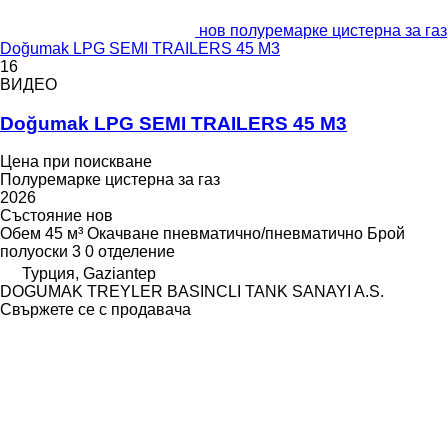
нов полуремарке цистерна за газ
Doğumak LPG SEMI TRAILERS 45 M3
16
ВИДЕО
Doğumak LPG SEMI TRAILERS 45 M3
Цена при поискване
Полуремарке цистерна за газ
2026
Състояние
нов
Обем
45 м³
Окачване
пневматично/пневматично
Брой
полуоски
3
0 отделение
Турция, Gaziantep
DOGUMAK TREYLER BASINCLI TANK SANAYI A.S.
Свържете се с продавача