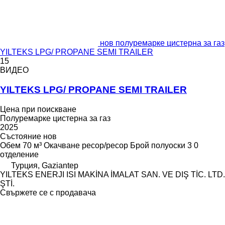
нов полуремарке цистерна за газ
YILTEKS LPG/ PROPANE SEMI TRAILER
15
ВИДЕО
YILTEKS LPG/ PROPANE SEMI TRAILER
Цена при поискване
Полуремарке цистерна за газ
2025
Състояние
нов
Обем
70 м³
Окачване
ресор/ресор
Брой полуоски
3
0
отделение
Турция, Gaziantep
YILTEKS ENERJI ISI MAKİNA İMALAT SAN. VE DIŞ TİC. LTD.
ŞTİ.
Свържете се с продавача