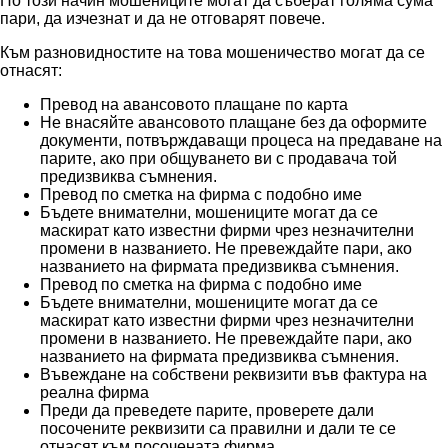
По този начин мошениците могат да съберат голяма сума
пари, да изчезнат и да не отговарят повече.
Към разновидностите на това мошеничество могат да се
отнасят:
Превод на авансовото плащане по карта
Не внасяйте авансовото плащане без да оформите
документи, потвърждаващи процеса на предаване на
парите, ако при общуването ви с продавача той
предизвиква съмнения.
Превод по сметка на фирма с подобно име
Бъдете внимателни, мошениците могат да се
маскират като известни фирми чрез незначителни
промени в названието. Не превеждайте пари, ако
названието на фирмата предизвиква съмнения.
Превод по сметка на фирма с подобно име
Бъдете внимателни, мошениците могат да се
маскират като известни фирми чрез незначителни
промени в названието. Не превеждайте пари, ако
названието на фирмата предизвиква съмнения.
Въвеждане на собствени реквизити във фактура на
реална фирма
Преди да преведете парите, проверете дали
посочените реквизити са правилни и дали те се
отнасят към посочената фирма.