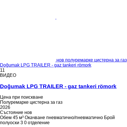
нов полуремарке цистерна за газ
Doğumak LPG TRAILER - gaz tankeri römork
11
ВИДЕО
Doğumak LPG TRAILER - gaz tankeri römork
Цена при поискване
Полуремарке цистерна за газ
2026
Състояние
нов
Обем
45 м³
Окачване
пневматично/пневматично
Брой
полуоски
3
0 отделение