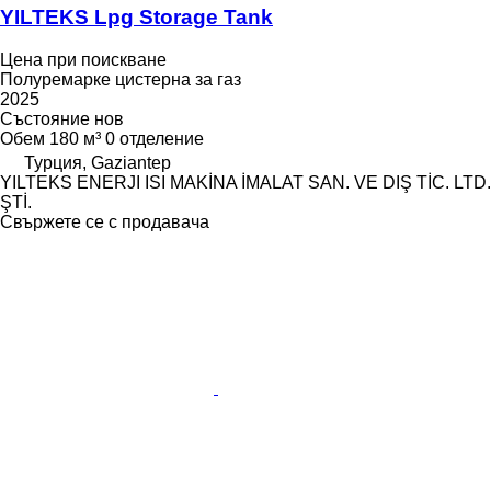
YILTEKS Lpg Storage Tank
Цена при поискване
Полуремарке цистерна за газ
2025
Състояние
нов
Обем
180 м³
0 отделение
Турция, Gaziantep
YILTEKS ENERJI ISI MAKİNA İMALAT SAN. VE DIŞ TİC. LTD.
ŞTİ.
Свържете се с продавача