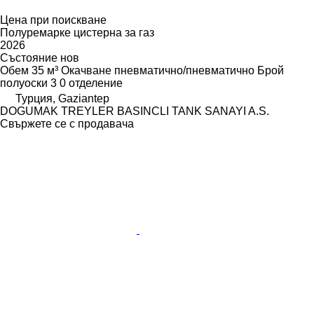
Цена при поискване
Полуремарке цистерна за газ
2026
Състояние
нов
Обем
35 м³
Окачване
пневматично/пневматично
Брой
полуоски
3
0 отделение
Турция, Gaziantep
DOGUMAK TREYLER BASINCLI TANK SANAYI A.S.
Свържете се с продавача