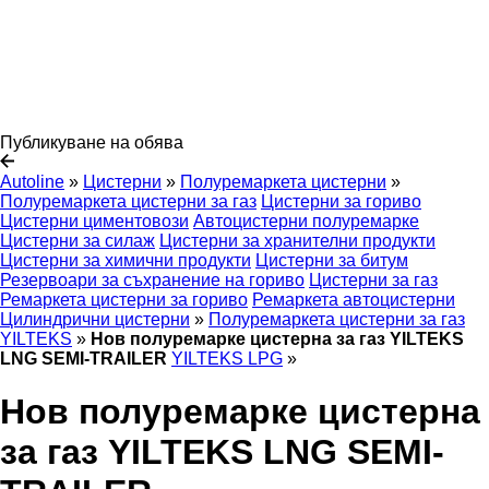
Публикуване на обява
Autoline
»
Цистерни
»
Полуремаркета цистерни
»
Полуремаркета цистерни за газ
Цистерни за гориво
Цистерни циментовози
Автоцистерни полуремарке
Цистерни за силаж
Цистерни за хранителни продукти
Цистерни за химични продукти
Цистерни за битум
Резервоари за съхранение на гориво
Цистерни за газ
Ремаркета цистерни за гориво
Ремаркета автоцистерни
Цилиндрични цистерни
»
Полуремаркета цистерни за газ
YILTEKS
»
Нов полуремарке цистерна за газ YILTEKS
LNG SEMI-TRAILER
YILTEKS LPG
»
Нов полуремарке цистерна
за газ YILTEKS LNG SEMI-