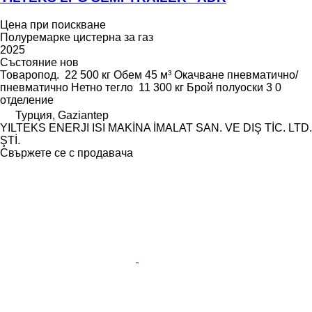
Цена при поискване
Полуремарке цистерна за газ
2025
Състояние
нов
Товаропод.
22 500 кг
Обем
45 м³
Окачване
пневматично/
пневматично
Нетно тегло
11 300 кг
Брой полуоски
3
0
отделение
Турция, Gaziantep
YILTEKS ENERJI ISI MAKİNA İMALAT SAN. VE DIŞ TİC. LTD.
ŞTİ.
Свържете се с продавача