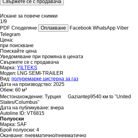
Свържете се с продавача
Искане за повече снимки
1/9
PDF
Споделяне
Оплакване
Facebook
WhatsApp
Viber
Telegram
Цена:
при поискване
Поискайте цена
Уведомяване при промяна в цената
Свържете се с продавача
Марка:
YILTEKS
Модел:
LNG SEMI-TRAILER
Вид:
полуремарке цистерна за газ
Дата на производство:
2025
Обем:
60 м³
Местонахождение:
Турция
Gaziantep
9540 км to "United
States/Columbus"
Дата на публикуване:
вчера
Autoline ID:
VT6815
Полуоски
Марка:
SAF
Брой полуоски:
4
Окачване:
пневматично/пневматично