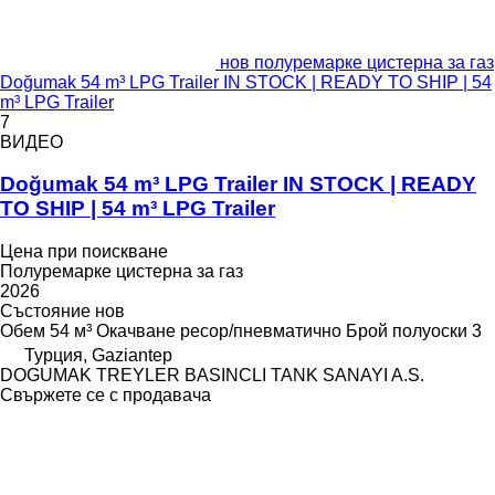
нов полуремарке цистерна за газ
Doğumak 54 m³ LPG Trailer IN STOCK | READY TO SHIP | 54
m³ LPG Trailer
7
ВИДЕО
Doğumak 54 m³ LPG Trailer IN STOCK | READY
TO SHIP | 54 m³ LPG Trailer
Цена при поискване
Полуремарке цистерна за газ
2026
Състояние
нов
Обем
54 м³
Окачване
ресор/пневматично
Брой полуоски
3
Турция, Gaziantep
DOGUMAK TREYLER BASINCLI TANK SANAYI A.S.
Свържете се с продавача