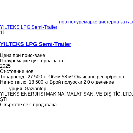
нов полуремарке цистерна за газ
YILTEKS LPG Semi-Trailer
11
YILTEKS LPG Semi-Trailer
Цена при поискване
Полуремарке цистерна за газ
2025
Състояние
нов
Товаропод.
27 500 кг
Обем
58 м³
Окачване
ресор/ресор
Нетно тегло
13 500 кг
Брой полуоски
2
0 отделение
Турция, Gaziantep
YILTEKS ENERJI ISI MAKİNA İMALAT SAN. VE DIŞ TİC. LTD.
ŞTİ.
Свържете се с продавача