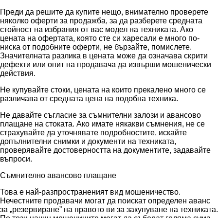
Преди да решите да купите нещо, внимателно проверете
няколко оферти за продажба, за да разберете средната
стойност на избрания от вас модел на техниката. Ако
цената на офертата, която сте си харесали е много по-
ниска от подобните оферти, не бързайте, помислете.
Значителната разлика в цената може да означава скрити
дефекти или опит на продавача да извърши мошенически
действия.
Не купувайте стоки, цената на които прекалено много се
различава от средната цена на подобна техника.
Не давайте съгласие за съмнителни залози и авансово
плащане на стоката. Ако имате някакви съмнения, не се
страхувайте да уточнявате подробностите, искайте
допълнителни снимки и документи на техниката,
проверявайте достоверността на документите, задавайте
въпроси.
Съмнително авансово плащане
Това е най-разпространеният вид мошеничество.
Нечестните продавачи могат да поискат определен аванс
за „резервиране” на правото ви за закупуване на техниката.