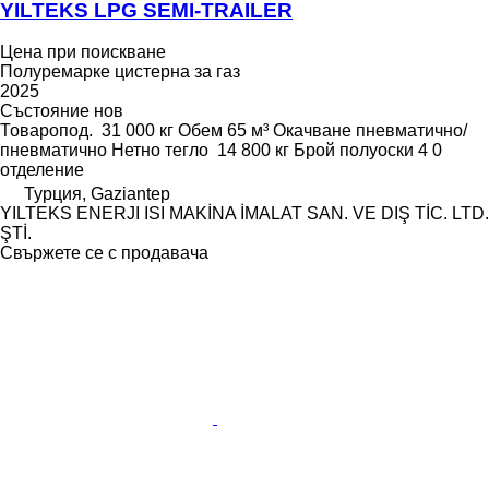
YILTEKS LPG SEMI-TRAILER
Цена при поискване
Полуремарке цистерна за газ
2025
Състояние
нов
Товаропод.
31 000 кг
Обем
65 м³
Окачване
пневматично/
пневматично
Нетно тегло
14 800 кг
Брой полуоски
4
0
отделение
Турция, Gaziantep
YILTEKS ENERJI ISI MAKİNA İMALAT SAN. VE DIŞ TİC. LTD.
ŞTİ.
Свържете се с продавача