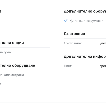
и
Допълнително обору
Кутия за инструменти
Състояние
телни опции
Състояние:
упо
на гума
Допълнителна инфор
телно оборудване
Цвят:
сре
 на километража
т