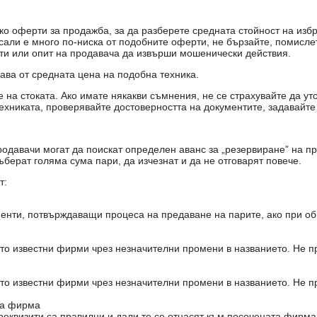
о оферти за продажба, за да разберете средната стойност на избр
есали е много по-ниска от подобните оферти, не бързайте, помисле
кти или опит на продавача да извърши мошенически действия.
чава от средната цена на подобна техника.
на стоката. Ако имате някакви съмнения, не се страхувайте да ут
ехниката, проверявайте достоверността на документите, задавайте
одавачи могат да поискат определен аванс за „резервиране” на пр
ъберат голяма сума пари, да изчезнат и да не отговарят повече.
т:
енти, потвърждаващи процеса на предаване на парите, ако при об
то известни фирми чрез незначителни промени в названието. Не 
то известни фирми чрез незначителни промени в названието. Не 
на фирма
реквизити са правилни и дали те се отнасят към посочената фирма