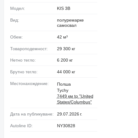
Модел:
KIS 3B
Вид:
полуремарке
самосвал
Обем:
42 м³
Товароподемност:
29 300 кг
Нетно тегло:
6 200 кг
Брутно тегло:
44 000 кг
Местонахождение:
Полша
Tychy
7449 км to "United
States/Columbus"
Дата на публикуване:
29.07.2026 г.
Autoline ID:
NY30828