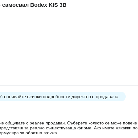
самосвал Bodex KIS 3B
 Уточнявайте всички подробности директно с продавача.
е, че общувате с реален продавач. Съберете колкото се може повеч
е представяш за реално съществуваща фирма. Ако имате някакви п
ормуляра за обратна връзка.