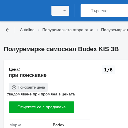
Autoline
Полуремаркета втора ръка
Полуремаркет
Полуремарке самосвал Bodex KIS 3B
Цена:
1/6
при поискване
Поискайте цена
Уведомяване при промяна в цената
Свържете се с продавача
Марка:
Bodex