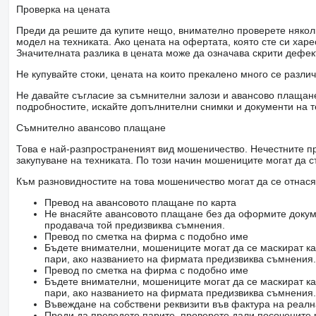
Проверка на цената
Преди да решите да купите нещо, внимателно проверете няколк
модел на техниката. Ако цената на офертата, която сте си хар
Значителната разлика в цената може да означава скрити дефе
Не купувайте стоки, цената на които прекалено много се разли
Не давайте съгласие за съмнителни залози и авансово плащане 
подробностите, искайте допълнителни снимки и документи на т
Съмнително авансово плащане
Това е най-разпространеният вид мошеничество. Нечестните пр
закупуване на техниката. По този начин мошениците могат да с
Към разновидностите на това мошеничество могат да се отнася
Превод на авансовото плащане по карта
Не внасяйте авансовото плащане без да оформите докум
продавача той предизвиква съмнения.
Превод по сметка на фирма с подобно име
Бъдете внимателни, мошениците могат да се маскират ка
пари, ако названието на фирмата предизвиква съмнения.
Превод по сметка на фирма с подобно име
Бъдете внимателни, мошениците могат да се маскират ка
пари, ако названието на фирмата предизвиква съмнения.
Въвеждане на собствени реквизити във фактура на реал
Преди да преведете парите, проверете дали посочените 