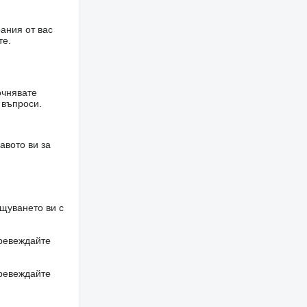
ания от вас
те.
очнявате
 въпроси.
авото ви за
щуването ви с
превеждайте
превеждайте
.