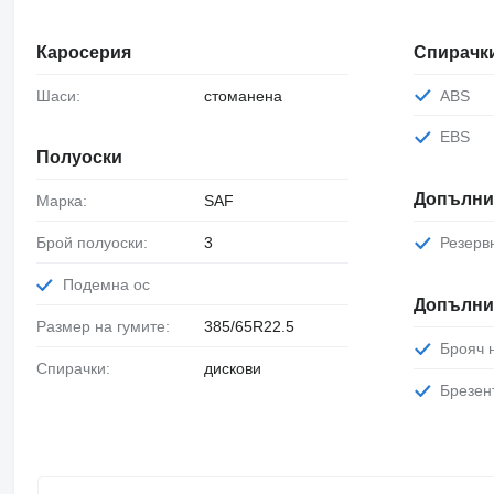
Каросерия
Спирачк
Шаси:
стоманена
ABS
EBS
Полуоски
Допълни
Марка:
SAF
Брой полуоски:
3
Резерв
Подемна ос
Допълни
Размер на гумите:
385/65R22.5
Брояч
Спирачки:
дискови
Брезен