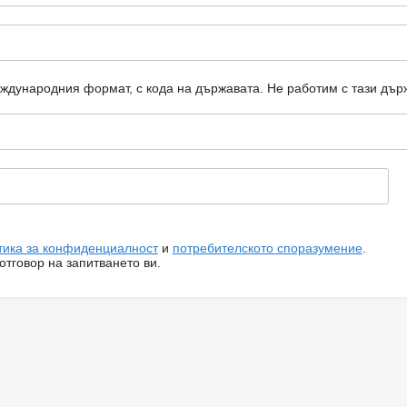
еждународния формат, с кода на държавата.
Не работим с тази дър
тика за конфиденциалност
и
потребителското споразумение
.
тговор на запитването ви.