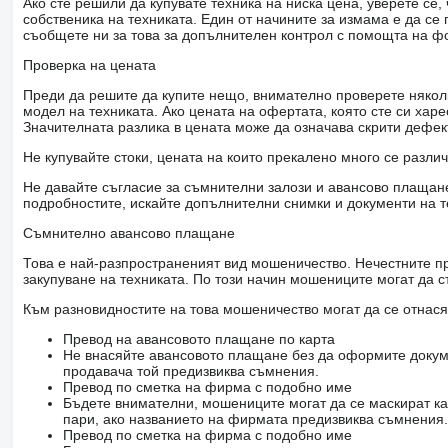
Ако сте решили да купувате техника на ниска цена, уверете с
собственика на техниката. Един от начините за измама е да с
съобщете ни за това за допълнителен контрол с помощта на ф
Проверка на цената
Преди да решите да купите нещо, внимателно проверете няколк
модел на техниката. Ако цената на офертата, която сте си хар
Значителната разлика в цената може да означава скрити дефе
Не купувайте стоки, цената на които прекалено много се разли
Не давайте съгласие за съмнителни залози и авансово плащане 
подробностите, искайте допълнителни снимки и документи на т
Съмнително авансово плащане
Това е най-разпространеният вид мошеничество. Нечестните пр
закупуване на техниката. По този начин мошениците могат да с
Към разновидностите на това мошеничество могат да се отнася
Превод на авансовото плащане по карта
Не внасяйте авансовото плащане без да оформите докум
продавача той предизвиква съмнения.
Превод по сметка на фирма с подобно име
Бъдете внимателни, мошениците могат да се маскират ка
пари, ако названието на фирмата предизвиква съмнения.
Превод по сметка на фирма с подобно име