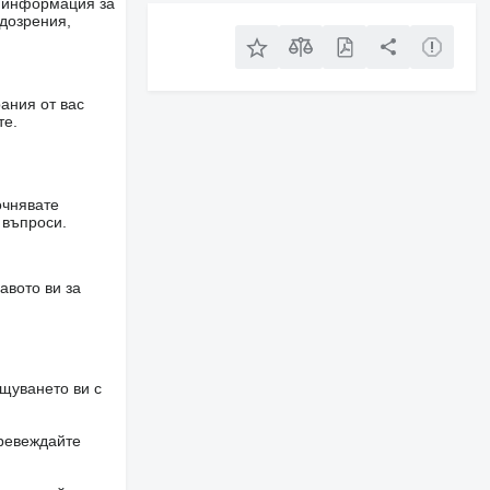
е информация за
одозрения,
ания от вас
те.
очнявате
 въпроси.
авото ви за
щуването ви с
превеждайте