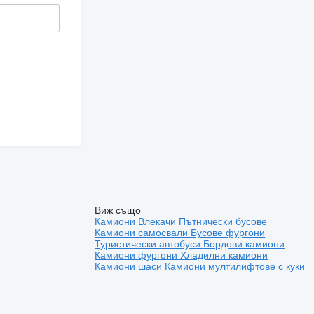
Виж също
Камиони
Влекачи
Пътнически бусове
Камиони самосвали
Бусове фургони
Туристически автобуси
Бордови камиони
Камиони фургони
Хладилни камиони
Камиони шаси
Камиони мултилифтове с куки