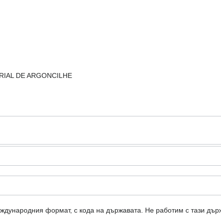
TRIAL DE ARGONCILHE
еждународния формат, с кода на държавата.
Не работим с тази дър