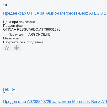
10
Преден фар OTICA за камион Mercedes-Benz ATEGO 2 
Цена при поискване
Преден фар
OTICA + RESGUARDO,A9738801670
Португалия, ARGONCILHE
Manaiacar
Свържете се с продавача
| 98 - 04
7
Преден фар A9738840726 за камион Mercedes-Benz ATE