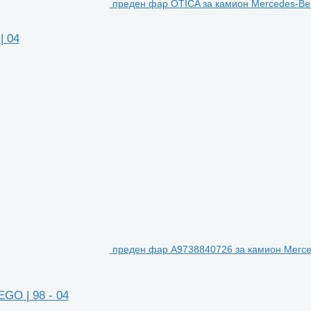
преден фар OTICA за камион Mercedes-Be
| 04
преден фар A9738840726 за камион Merc
GO | 98 - 04