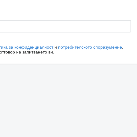
тика за конфиденциалност
и
потребителското споразумение
.
тговор на запитването ви.