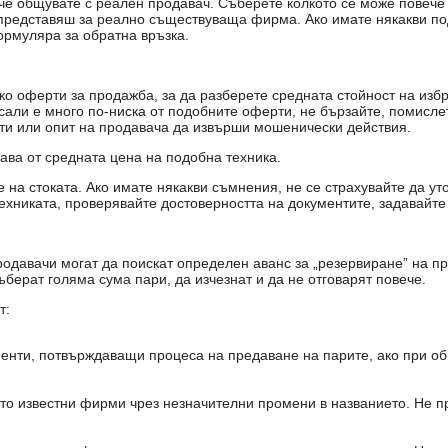
е, че общувате с реален продавач. Съберете колкото се може повеч
е представяш за реално съществуваща фирма. Ако имате някакви п
ормуляра за обратна връзка.
о оферти за продажба, за да разберете средната стойност на избр
есали е много по-ниска от подобните оферти, не бързайте, помисле
кти или опит на продавача да извърши мошенически действия.
чава от средната цена на подобна техника.
на стоката. Ако имате някакви съмнения, не се страхувайте да ут
ехниката, проверявайте достоверността на документите, задавайте
одавачи могат да поискат определен аванс за „резервиране” на пр
ъберат голяма сума пари, да изчезнат и да не отговарят повече.
т:
енти, потвърждаващи процеса на предаване на парите, ако при об
то известни фирми чрез незначителни промени в названието. Не 