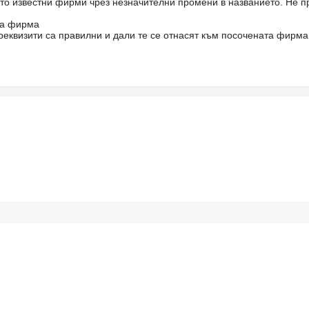
то известни фирми чрез незначителни промени в названието. Не 
на фирма
реквизити са правилни и дали те се отнасят към посочената фирма