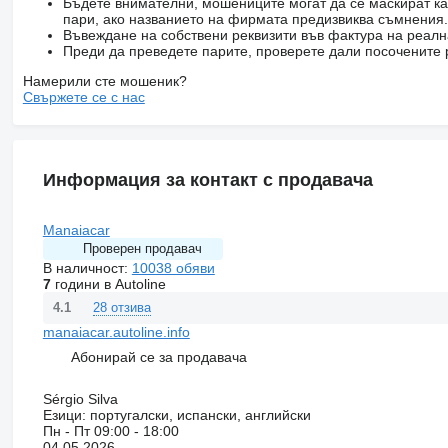
Бъдете внимателни, мошениците могат да се маскират ка
пари, ако названието на фирмата предизвиква съмнения.
Въвеждане на собствени реквизити във фактура на реал
Преди да преведете парите, проверете дали посочените 
Намерили сте мошеник?
Свържете се с нас
Информация за контакт с продавача
Manaiacar
Проверен продавач
В наличност:
10038 обяви
7
години в Autoline
28 отзива
4.1
manaiacar.autoline.info
Абонирай се за продавача
Sérgio Silva
Езици:
португалски, испански, английски
Пн - Пт
09:00 - 18:00
04.05.2026