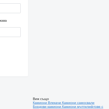
жава
Виж също
Камиони
Влекачи
Камиони самосвали
Бордови камиони
Камиони мултилифтове с