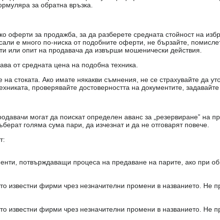
ормуляра за обратна връзка.
о оферти за продажба, за да разберете средната стойност на избр
есали е много по-ниска от подобните оферти, не бързайте, помисле
кти или опит на продавача да извърши мошенически действия.
чава от средната цена на подобна техника.
на стоката. Ако имате някакви съмнения, не се страхувайте да ут
ехниката, проверявайте достоверността на документите, задавайте
одавачи могат да поискат определен аванс за „резервиране” на пр
ъберат голяма сума пари, да изчезнат и да не отговарят повече.
т:
енти, потвърждаващи процеса на предаване на парите, ако при об
то известни фирми чрез незначителни промени в названието. Не 
то известни фирми чрез незначителни промени в названието. Не 