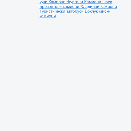
куки
Камиони фургони
Камиони шаси
Брезентови камиони
Хладилни камиони
Туристически автобуси
Боклукчийски
камиони