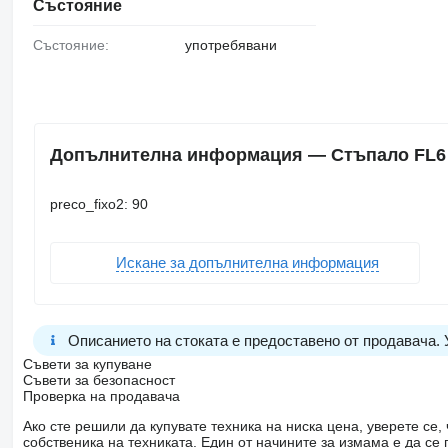
Състояние
Състояние:
употребявани
Допълнителна информация — Стъпало FL6 за 
preco_fixo2: 90
Искане за допълнителна информация
Описанието на стоката е предоставено от продавача.
Съвети за купуване
Съвети за безопасност
Проверка на продавача
Ако сте решили да купувате техника на ниска цена, уверете с
собственика на техниката. Един от начините за измама е да с