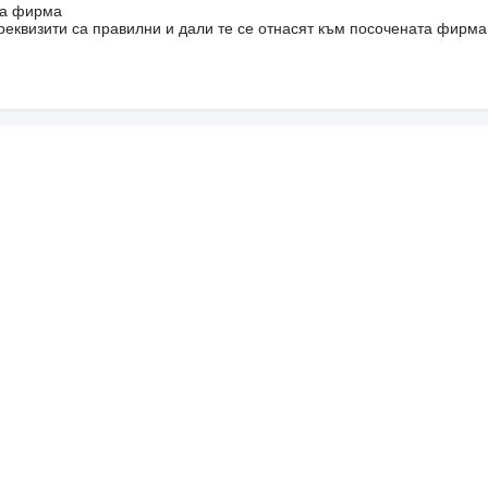
на фирма
реквизити са правилни и дали те се отнасят към посочената фирма