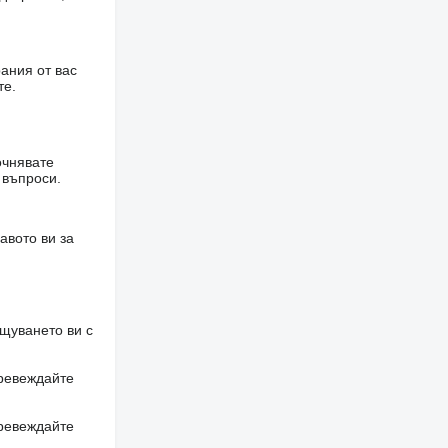
ания от вас
те.
очнявате
 въпроси.
авото ви за
щуването ви с
превеждайте
превеждайте