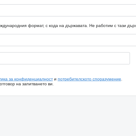
еждународния формат, с кода на държавата.
Не работим с тази дър
тика за конфиденциалност
и
потребителското споразумение
.
тговор на запитването ви.