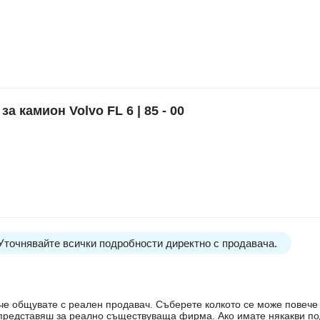
камион Volvo FL 6 | 85 - 00
 Уточнявайте всички подробности директно с продавача.
е, че общувате с реален продавач. Съберете колкото се може повеч
е представяш за реално съществуваща фирма. Ако имате някакви п