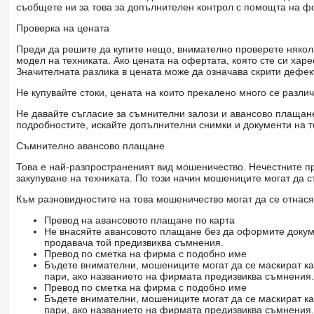
съобщете ни за това за допълнителен контрол с помощта на ф
Проверка на цената
Преди да решите да купите нещо, внимателно проверете няколк
модел на техниката. Ако цената на офертата, която сте си хар
Значителната разлика в цената може да означава скрити дефе
Не купувайте стоки, цената на които прекалено много се разли
Не давайте съгласие за съмнителни залози и авансово плащане 
подробностите, искайте допълнителни снимки и документи на т
Съмнително авансово плащане
Това е най-разпространеният вид мошеничество. Нечестните пр
закупуване на техниката. По този начин мошениците могат да с
Към разновидностите на това мошеничество могат да се отнася
Превод на авансовото плащане по карта
Не внасяйте авансовото плащане без да оформите докум
продавача той предизвиква съмнения.
Превод по сметка на фирма с подобно име
Бъдете внимателни, мошениците могат да се маскират ка
пари, ако названието на фирмата предизвиква съмнения.
Превод по сметка на фирма с подобно име
Бъдете внимателни, мошениците могат да се маскират ка
пари, ако названието на фирмата предизвиква съмнения.