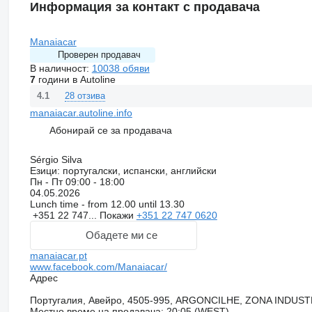
Информация за контакт с продавача
Manaiacar
Проверен продавач
В наличност:
10038 обяви
7
години в Autoline
28 отзива
4.1
manaiacar.autoline.info
Абонирай се за продавача
Sérgio Silva
Езици:
португалски, испански, английски
Пн - Пт
09:00 - 18:00
04.05.2026
Lunch time - from 12.00 until 13.30
+351 22 747...
Покажи
+351 22 747 0620
Обадете ми се
manaiacar.pt
www.facebook.com/Manaiacar/
Адрес
Португалия, Авейро, 4505-995, ARGONCILHE, ZONA INDUS
Местно време на продавача: 20:05 (WEST)