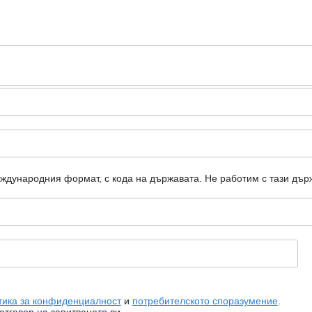
еждународния формат, с кода на държавата.
Не работим с тази дър
тика за конфиденциалност
и
потребителското споразумение
.
тговор на запитването ви.