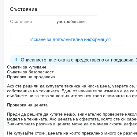
Състояние
Състояние:
употребявани
Искане за допълнителна информация
Описанието на стоката е предоставено от продавача.
Съвети за купуване
Съвети за безопасност
Проверка на продавача
Ако сте решили да купувате техника на ниска цена, уверете с
собственика на техниката. Един от начините за измама е да с
съобщете ни за това за допълнителен контрол с помощта на ф
Проверка на цената
Преди да решите да купите нещо, внимателно проверете няколк
модел на техниката. Ако цената на офертата, която сте си хар
Значителната разлика в цената може да означава скрити дефе
Не купувайте стоки, цената на които прекалено много се разли