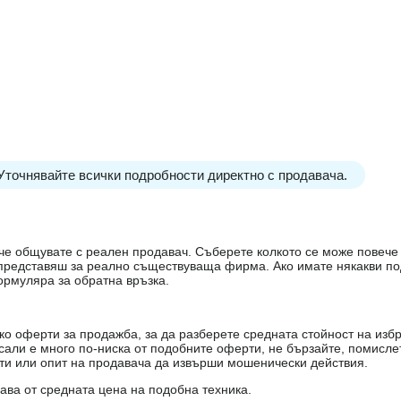
 Уточнявайте всички подробности директно с продавача.
е, че общувате с реален продавач. Съберете колкото се може повеч
е представяш за реално съществуваща фирма. Ако имате някакви п
ормуляра за обратна връзка.
о оферти за продажба, за да разберете средната стойност на избр
есали е много по-ниска от подобните оферти, не бързайте, помисле
кти или опит на продавача да извърши мошенически действия.
чава от средната цена на подобна техника.