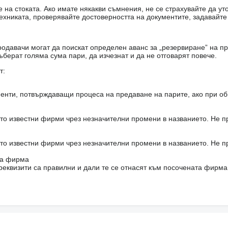
на стоката. Ако имате някакви съмнения, не се страхувайте да ут
ехниката, проверявайте достоверността на документите, задавайте
одавачи могат да поискат определен аванс за „резервиране” на пр
ъберат голяма сума пари, да изчезнат и да не отговарят повече.
т:
енти, потвърждаващи процеса на предаване на парите, ако при об
то известни фирми чрез незначителни промени в названието. Не 
то известни фирми чрез незначителни промени в названието. Не 
на фирма
реквизити са правилни и дали те се отнасят към посочената фирма