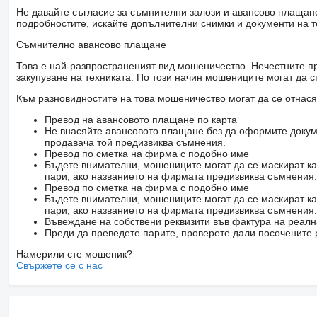
Не давайте съгласие за съмнителни залози и авансово плащане 
подробностите, искайте допълнителни снимки и документи на т
Съмнително авансово плащане
Това е най-разпространеният вид мошеничество. Нечестните пр
закупуване на техниката. По този начин мошениците могат да с
Към разновидностите на това мошеничество могат да се отнася
Превод на авансовото плащане по карта
Не внасяйте авансовото плащане без да оформите докум
продавача той предизвиква съмнения.
Превод по сметка на фирма с подобно име
Бъдете внимателни, мошениците могат да се маскират ка
пари, ако названието на фирмата предизвиква съмнения.
Превод по сметка на фирма с подобно име
Бъдете внимателни, мошениците могат да се маскират ка
пари, ако названието на фирмата предизвиква съмнения.
Въвеждане на собствени реквизити във фактура на реал
Преди да преведете парите, проверете дали посочените 
Намерили сте мошеник?
Свържете се с нас