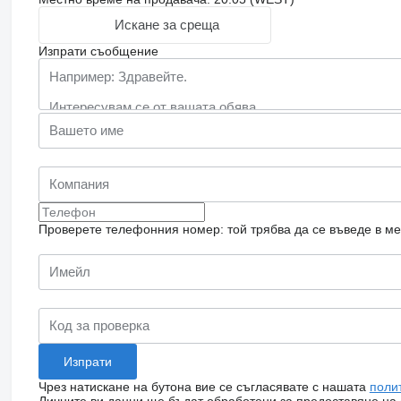
Искане за среща
Изпрати съобщение
Проверете телефонния номер: той трябва да се въведе в м
Чрез натискане на бутона вие се съгласявате с нашата
поли
Личните ви данни ще бъдат обработени за предоставяне на о