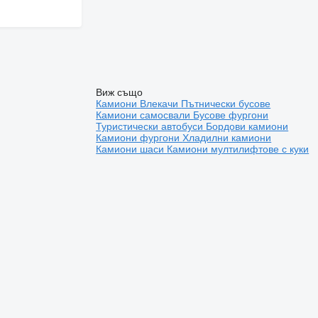
Виж също
Камиони
Влекачи
Пътнически бусове
Камиони самосвали
Бусове фургони
Туристически автобуси
Бордови камиони
Камиони фургони
Хладилни камиони
Камиони шаси
Камиони мултилифтове с куки