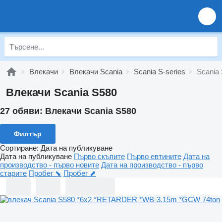
Влекачи
Влекачи Scania
Scania S-series
Scania
Влекачи Scania S580
27 обяви:
Влекачи Scania S580
Филтър
Сортиране
:
Дата на публикуване
Дата на публикуване
Първо скъпите
Първо евтините
Дата на
производство - първо новите
Дата на производство - първо
старите
Пробег ⬊
Пробег ⬈