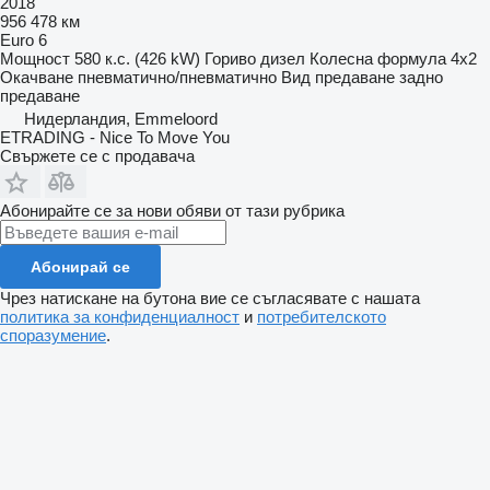
2018
956 478 км
Euro 6
Мощност
580 к.с. (426 kW)
Гориво
дизел
Колесна формула
4x2
Окачване
пневматично/пневматично
Вид предаване
задно
предаване
Нидерландия, Emmeloord
ETRADING - Nice To Move You
Свържете се с продавача
Абонирайте се за нови обяви от тази рубрика
Абонирай се
Чрез натискане на бутона вие се съгласявате с нашата
политика за конфиденциалност
и
потребителското
споразумение
.