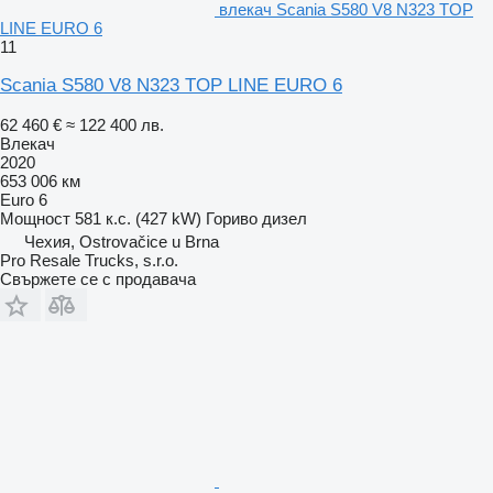
влекач Scania S580 V8 N323 TOP
LINE EURO 6
11
Scania S580 V8 N323 TOP LINE EURO 6
62 460 €
≈ 122 400 лв.
Влекач
2020
653 006 км
Euro 6
Мощност
581 к.с. (427 kW)
Гориво
дизел
Чехия, Ostrovačice u Brna
Pro Resale Trucks, s.r.o.
Свържете се с продавача