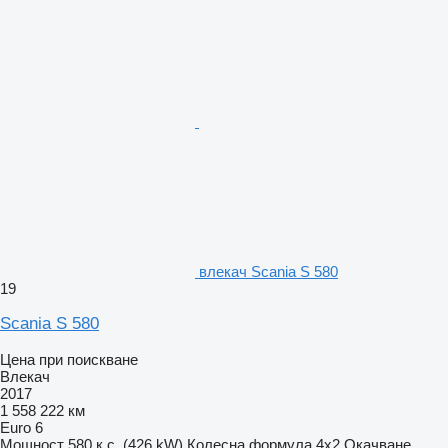
влекач Scania S 580
19
Scania S 580
Цена при поискване
Влекач
2017
1 558 222 км
Euro 6
Мощност
580 к.с. (426 kW)
Колесна формула
4x2
Окачване