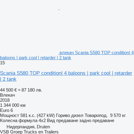
влекач Scania S580 TOP condition| 4
baloons | park cool | retarder | 2 tank
15
Scania S580 TOP condition| 4 baloons | park cool | retarder
| 2 tank
44 500 €
≈ 87 180 лв.
Влекач
2018
1 344 000 км
Euro 6
Мощност
581 к.с. (427 kW)
Гориво
дизел
Товаропод.
9 570 кг
Колесна формула
4x2
Вид предаване
задно предаване
Нидерландия, Druten
VSB Groep Trucks en Trailers