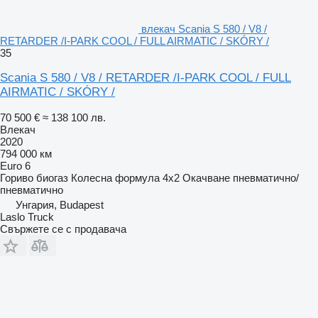
влекач Scania S 580 / V8 /
RETARDER /I-PARK COOL / FULL AIRMATIC / SKÓRY /
35
Scania S 580 / V8 / RETARDER /I-PARK COOL / FULL
AIRMATIC / SKÓRY /
70 500 €
≈ 138 100 лв.
Влекач
2020
794 000 км
Euro 6
Гориво
биогаз
Колесна формула
4x2
Окачване
пневматично/
пневматично
Унгария, Budapest
Laslo Truck
Свържете се с продавача