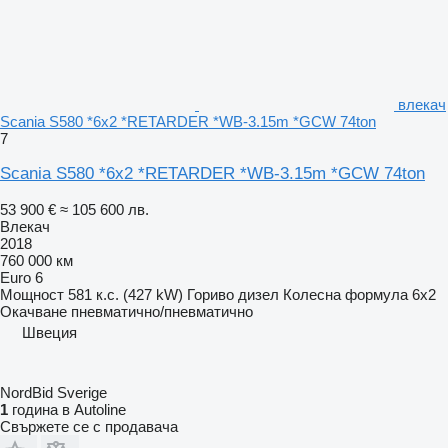
влекач
Scania S580 *6x2 *RETARDER *WB-3.15m *GCW 74ton
7
Scania S580 *6x2 *RETARDER *WB-3.15m *GCW 74ton
53 900 €
≈ 105 600 лв.
Влекач
2018
760 000 км
Euro 6
Мощност
581 к.с. (427 kW)
Гориво
дизел
Колесна формула
6x2
Окачване
пневматично/пневматично
Швеция
NordBid Sverige
1
година в Autoline
Свържете се с продавача