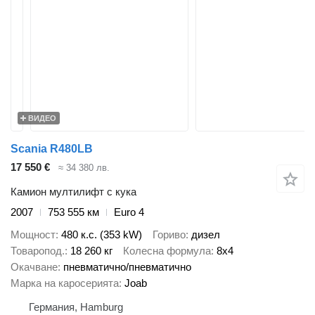
ВИДЕО
Scania R480LB
17 550 €
≈ 34 380 лв.
Камион мултилифт с кука
2007
753 555 км
Euro 4
Мощност
480 к.с. (353 kW)
Гориво
дизел
Товаропод.
18 260 кг
Колесна формула
8x4
Окачване
пневматично/пневматично
Марка на каросерията
Joab
Германия, Hamburg