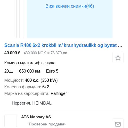
Scania R480 6x2 krokbil m/ kranhydraulikk og byttet girkasse! Se video
40 000 €
439 000 NOK
≈ 78 370 лв.
Камион мултилифт с кука
2011
650 000 км
Euro 5
Мощност
480 к.с. (353 kW)
Колесна формула
6x2
Марка на каросерията
Palfinger
Норвегия, HEIMDAL
ATS Norway AS