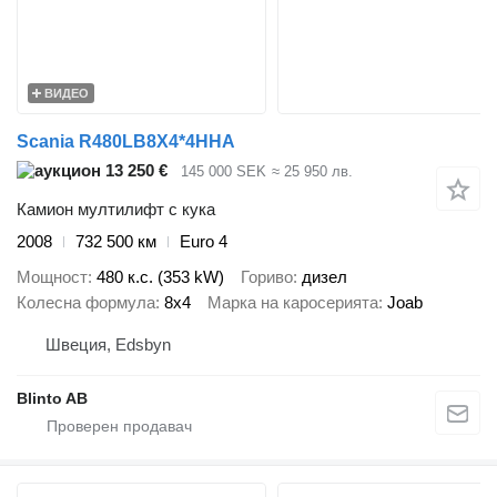
ВИДЕО
Scania R480LB8X4*4HHA
13 250 €
145 000 SEK
≈ 25 950 лв.
Камион мултилифт с кука
2008
732 500 км
Euro 4
Мощност
480 к.с. (353 kW)
Гориво
дизел
Колесна формула
8x4
Марка на каросерията
Joab
Швеция, Edsbyn
Blinto AB