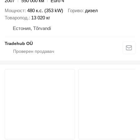
2007
550 000 км
Euro 4
Мощност
480 к.с. (353 kW)
Гориво
дизел
Товаропод.
13 020 кг
Естония, Tõrvandi
Tradehub OÜ