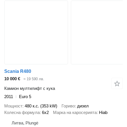
Scania R480
10 000 €
≈ 19 590 лв.
Камион мултилифт с кука
2011
Euro 5
Мощност
480 к.с. (353 kW)
Гориво
дизел
Колесна формула
6x2
Марка на каросерията
Hiab
Литва, Plungė