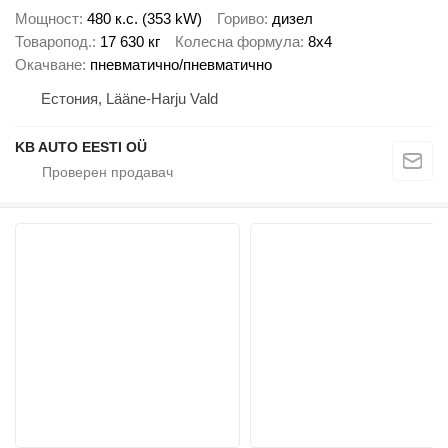
Мощност
480 к.с. (353 kW)
Гориво
дизел
Товаропод.
17 630 кг
Колесна формула
8x4
Окачване
пневматично/пневматично
Естония, Lääne-Harju Vald
KB AUTO EESTI OÜ