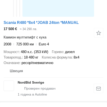
Scania R480 *8x4 *JOAB 24ton *MANUAL
17 500 €
≈ 34 290 лв.
Камион мултилифт с кука
2008
725 000 км
Euro 4
Мощност
480 к.с. (353 kW)
Гориво
дизел
Товаропод.
18 480 кг
Колесна формула
8x4
Окачване
ресор/пневматично
Швеция
NordBid Sverige
1
година в Autoline