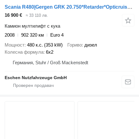
Scania R480|Gergen GRK 20.750*Retarder*Opticruise*Klima
16 900 €
≈ 33 110 лв.
Камион мултилифт с кука
2008
902 320 км
Euro 4
Мощност
480 к.с. (353 kW)
Гориво
дизел
Колесна формула
6x2
Германия, Stuhr / Groß Mackenstedt
Eschen Nutzfahrzeuge GmbH