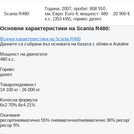
Година: 2007, пробег: 808 910
Scania R480
км, Евро: Euro 4, мощност: 480
20 900 €
к.с. (353 kW), гориво: дизел
Основни характеристики на Scania R480:
Всички характеристики на Scania R480
Данните са събрани въз основата на базата с обяви в Autoline
Мощност на двигателя
480 к.с.
Гориво
дизел
Товароподемност
14 100 кг
-
26 000 кг
Колесна формула
6x2
70%
8x4
21%
Окачване
ресор/пневматично
55%
пневматично/пневматично
36%
ресор/
ресор
9%