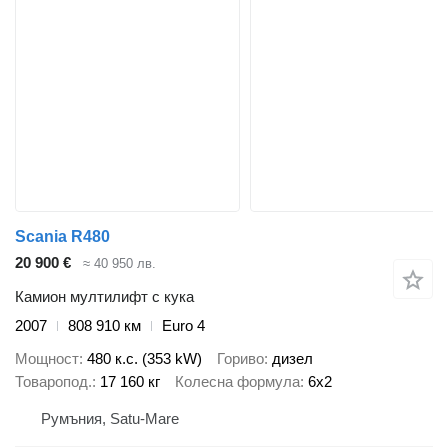
Scania R480
20 900 €
≈ 40 950 лв.
Камион мултилифт с кука
2007
808 910 км
Euro 4
Мощност
480 к.с. (353 kW)
Гориво
дизел
Товаропод.
17 160 кг
Колесна формула
6x2
Румъния, Satu-Mare