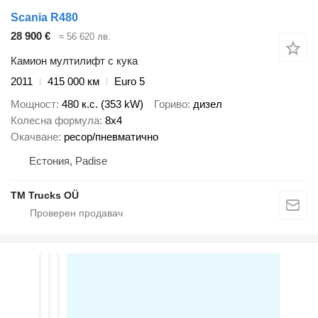
Scania R480
28 900 €
≈ 56 620 лв.
Камион мултилифт с кука
2011
415 000 км
Euro 5
Мощност
480 к.с. (353 kW)
Гориво
дизел
Колесна формула
8x4
Окачване
ресор/пневматично
Естония, Padise
TM Trucks OÜ