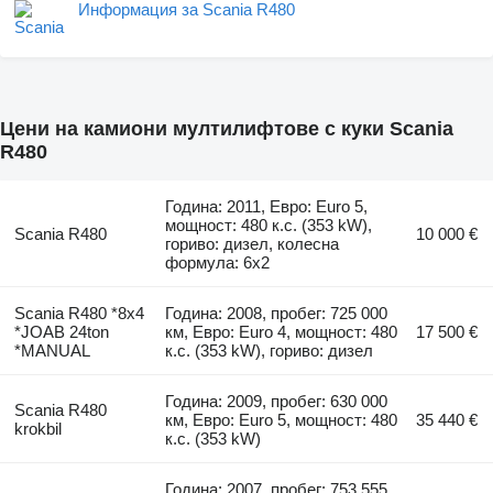
Информация за Scania R480
Цени на камиони мултилифтове с куки Scania
R480
Година: 2011, Евро: Euro 5,
мощност: 480 к.с. (353 kW),
Scania R480
10 000 €
гориво: дизел, колесна
формула: 6x2
Scania R480 *8x4
Година: 2008, пробег: 725 000
*JOAB 24ton
км, Евро: Euro 4, мощност: 480
17 500 €
*MANUAL
к.с. (353 kW), гориво: дизел
Година: 2009, пробег: 630 000
Scania R480
км, Евро: Euro 5, мощност: 480
35 440 €
krokbil
к.с. (353 kW)
Година: 2007, пробег: 753 555