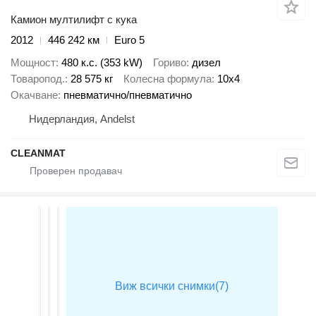
Камион мултилифт с кука
2012
446 242 км
Euro 5
Мощност
480 к.с. (353 kW)
Гориво
дизел
Товаропод.
28 575 кг
Колесна формула
10x4
Окачване
пневматично/пневматично
Нидерландия, Andelst
CLEANMAT