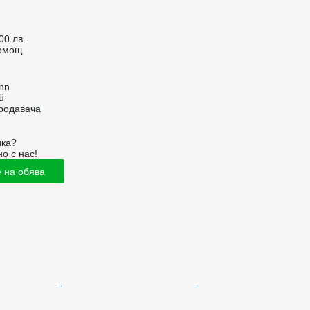
00 лв.
помощ
inn
ü
продавача
ика?
о с нас!
 на обява