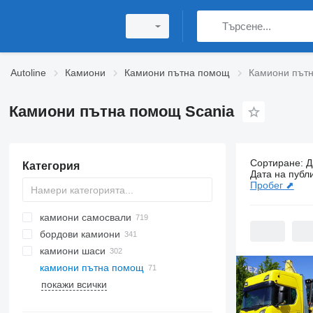
Autoline
Камиони
Камиони пътна помощ
Камиони пътн
Камиони пътна помощ Scania
Сортиране
:
Д
Категория
71 обяви:
К
Дата на публ
Пробег ⬈
камиони самосвали
бордови камиони
камиони шаси
камиони пътна помощ
покажи всички