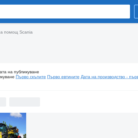
а помощ Scania
ата на публикуване
амиони пътна помощ Scania
икуване
Първо скъпите
Първо евтините
Дата на производство - пър