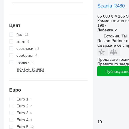
Scania R480
85 000 €
≈ 166 5
Камион пътна 
Цвят
1997
Лебедка
✓
бял
Естония, Tall
Restan Partner o
жълт
Свържете се с 
светлосин
сребрист
Продавате техн
червен
Правете го заедн
покажи всички
Публикуване
Евро
Euro 1
Euro 2
Euro 3
Euro 4
10
Euro 5