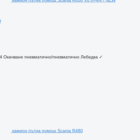
камион пътна помощ Scania R650 V8 8×4/4 / NEW
e
4
Окачване
пневматично/пневматично
Лебедка
✓
камион пътна помощ Scania R480