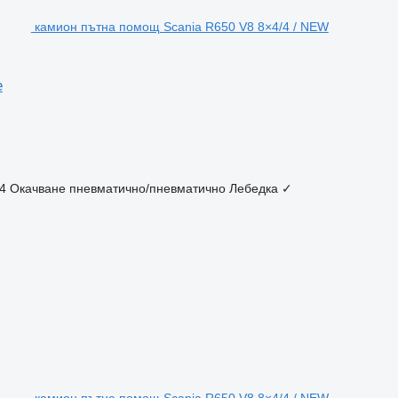
камион пътна помощ Scania R650 V8 8×4/4 / NEW
e
4
Окачване
пневматично/пневматично
Лебедка
✓