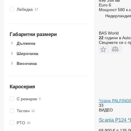
496 354 км
Euro 6
Лебедка
Мощност
580 к.
Нидерландия
BAS World
Габаритни размери
22
години в Auto
Свържете се с 
Дължина
Широчина
Височина
Каросерия
С ремарке
*crane PALFING
33
ВИДЕО
Теглич
Scania P124 
PTO
68 900 €
≈ 135 0