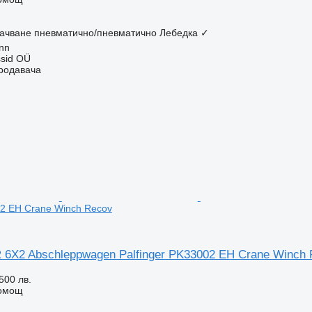
ачване
пневматично/пневматично
Лебедка
✓
inn
sid OÜ
продавача
02 EH Crane Winch Recov
R 6X2 Abschleppwagen Palfinger PK33002 EH Crane Winch
500 лв.
помощ