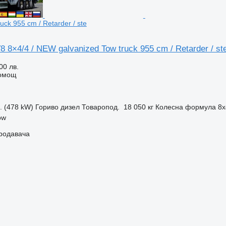
uck 955 cm / Retarder / ste
8 8×4/4 / NEW galvanized Tow truck 955 cm / Retarder / st
00 лв.
помощ
с. (478 kW)
Гориво
дизел
Товаропод.
18 050 кг
Колесна формула
8x
ow
продавача