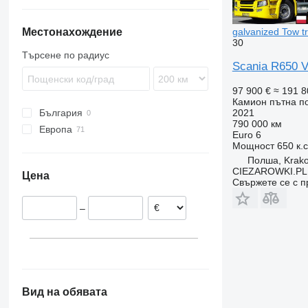
P280
R420
P310
R440
galvanized Tow tr
Местонахождение
30
P320
R450
Търсене по радиус
P360
R480
Scania R650 V
P380
R490
97 900 €
≈ 191 8
P400
R500
Камион пътна 
P420
R560
2021
България
790 000 км
R580
Европа
Euro 6
R590
Мощност
650 к.
Естония
R650
Полша, Krak
Нидерландия
CIEZAROWKI.PL
Цена
Испания
Свържете се с 
Румъния
–
Финландия
Полша
Литва
Унгария
покажи всички
Вид на обявата