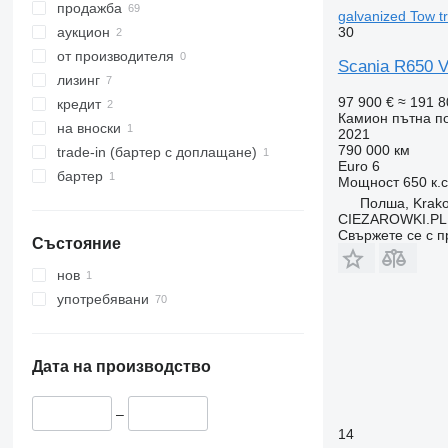
продажба
galvanized Tow tr
30
аукцион
от производителя
Scania R650 V
лизинг
97 900 €
≈ 191 8
кредит
Камион пътна 
на вноски
2021
790 000 км
trade-in (бартер с доплащане)
Euro 6
бартер
Мощност
650 к.
Полша, Krak
CIEZAROWKI.PL
Свържете се с 
Състояние
нов
употребявани
Дата на производство
–
14