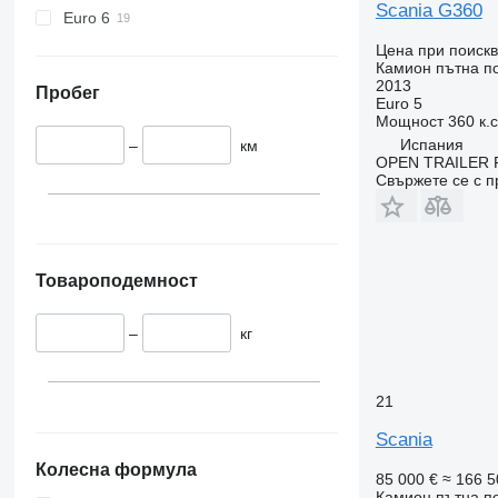
Scania G360
Euro 6
Цена при поиск
Камион пътна 
2013
Пробег
Euro 5
Мощност
360 к.
Испания
–
км
OPEN TRAILER R
Свържете се с 
Товароподемност
–
кг
21
Scania
Колесна формула
85 000 €
≈ 166 5
Камион пътна 