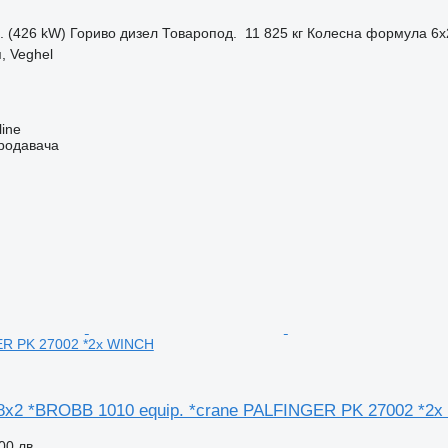
с. (426 kW)
Гориво
дизел
Товаропод.
11 825 кг
Колесна формула
6x
, Veghel
line
продавача
ER PK 27002 *2x WINCH
*8x2 *BROBB 1010 equip. *crane PALFINGER PK 27002 *2
00 лв.