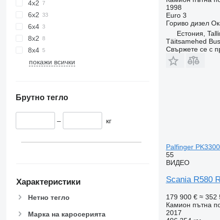
4x2
1998
6x2
Euro 3
Гориво
дизел
Ок
6x4
Естония, Tall
8x2
Täitsamehed Bus
Свържете се с 
8x4
покажи всички
Брутно тегло
–
кг
Palfinger PK330
55
ВИДЕО
Scania R580 
Характеристики
179 900 €
≈ 352 
Нетно тегло
Камион пътна 
2017
Марка на каросерията