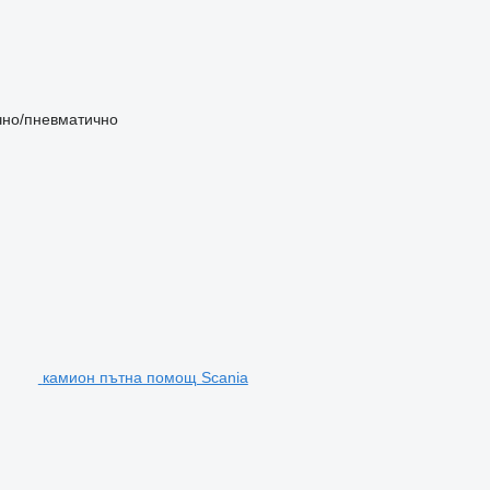
чно/пневматично
камион пътна помощ Scania