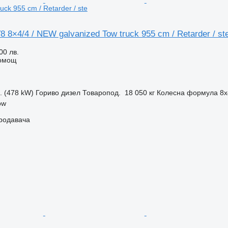
uck 955 cm / Retarder / ste
8 8×4/4 / NEW galvanized Tow truck 955 cm / Retarder / st
00 лв.
помощ
с. (478 kW)
Гориво
дизел
Товаропод.
18 050 кг
Колесна формула
8x
ow
продавача