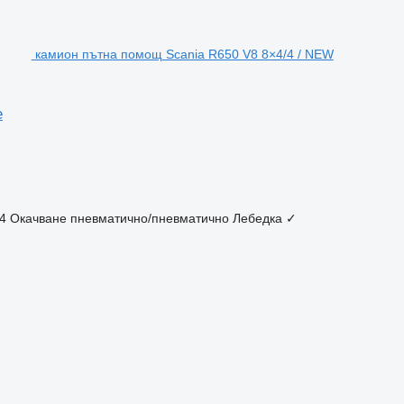
камион пътна помощ Scania R650 V8 8×4/4 / NEW
e
4
Окачване
пневматично/пневматично
Лебедка
✓