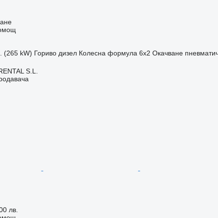
ване
помощ
с. (265 kW)
Гориво
дизел
Колесна формула
6x2
Окачване
пневмати
ENTAL S.L.
продавача
00 лв.
помощ