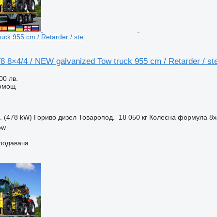
uck 955 cm / Retarder / ste
8 8×4/4 / NEW galvanized Tow truck 955 cm / Retarder / st
00 лв.
помощ
с. (478 kW)
Гориво
дизел
Товаропод.
18 050 кг
Колесна формула
8x
ow
продавача