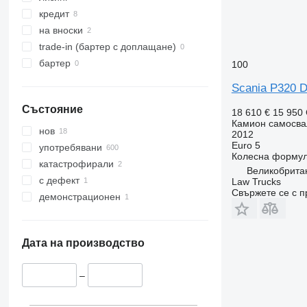
кредит
на вноски
trade-in (бартер с доплащане)
бартер
100
Scania P320 D
Състояние
18 610 €
15 950
Камион самосва
нов
2012
Euro 5
употребявани
Колесна форму
катастрофирали
Великобритан
с дефект
Law Trucks
Свържете се с 
демонстрационен
Дата на производство
–