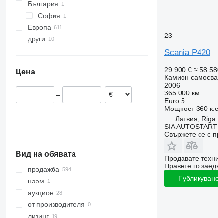
P360
R440
България
P370
R450
София
P380
R460
Европа
P400
R470
23
други
Нидерландия
P410
R480
Великобритания
Украйна
Scania P420
P420
R490
Полша
Чили
29 900 €
≈ 58 58
P440
R500
Цена
Литва
Камион самосва
P450
R520
2006
Белгия
365 000 км
P460
R530
–
Германия
Euro 5
P500
R540
Мощност
360 к.
Естония
R560
Латвия, Riga
Швеция
SIA AUTOSTART
R580
покажи всички
Свържете се с 
R590
R620
Вид на обявата
Продавате техн
R650
Правете го заедн
продажба
R660
Публикуване
наем
R730
аукцион
от производителя
лизинг