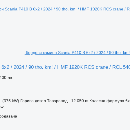
бордови камион Scania P410 B 6x2 / 2024 / 90 tho. km
 6x2 / 2024 / 90 tho. km! / HMF 1920K RCS crane / RCL 54
400 лв.
с. (375 kW)
Гориво
дизел
Товаропод.
12 050 кг
Колесна формула
6x
ow
продавача