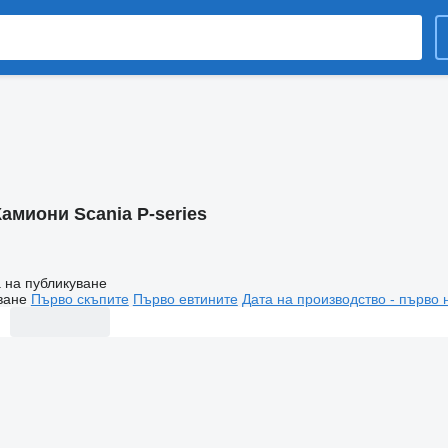
Камиони Scania P-series
 на публикуване
ване
Първо скъпите
Първо евтините
Дата на производство - първо 