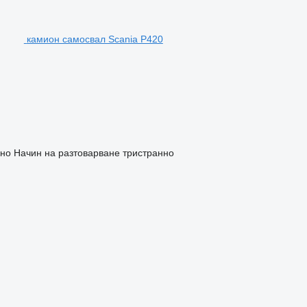
камион самосвал Scania P420
чно
Начин на разтоварване
тристранно