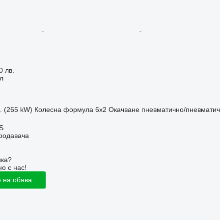
0 лв.
л
с. (265 kW)
Колесна формула
6x2
Окачване
пневматично/пневмати
S
продавача
ика?
о с нас!
 на обява