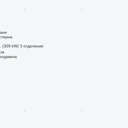
ване
стерна
с. (309 kW)
3 отделение
cia
продавача