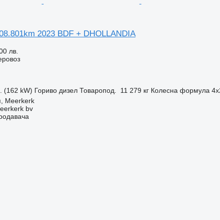
108.801km 2023 BDF + DHOLLANDIA
00 лв.
еровоз
с. (162 kW)
Гориво
дизел
Товаропод.
11 279 кг
Колесна формула
4x
, Meerkerk
eerkerk bv
продавача