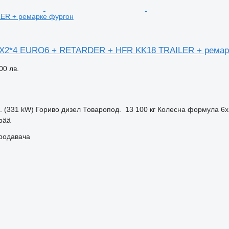
ER + ремарке фургон
6X2*4 EURO6 + RETARDER + HFR KK18 TRAILER + ремар
00 лв.
с. (331 kW)
Гориво
дизел
Товаропод.
13 100 кг
Колесна формула
6x
pää
продавача