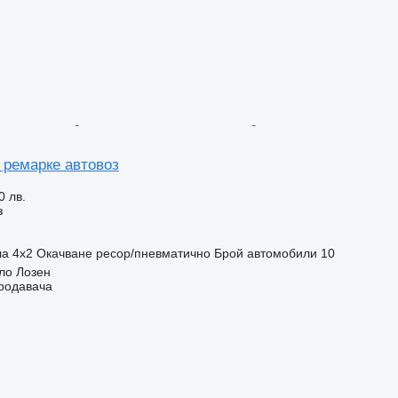
 ремарке автовоз
0 лв.
з
ла
4x2
Окачване
ресор/пневматично
Брой автомобили
10
ло Лозен
продавача