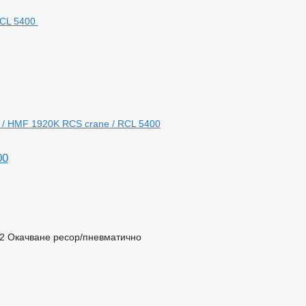
! / HMF 1920K RCS crane / RCL 5400
00
2
Окачване
ресор/пневматично