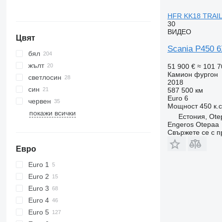
HFR KK18 TRAIL
30
ВИДЕО
Цвят
Scania P450 
бял
жълт
51 900 €
≈ 101 7
Камион фургон
светлосин
2018
син
587 500 км
Euro 6
червен
Мощност
450 к.
покажи всички
Естония, Ote
Engeros Otepaa
Свържете се с 
Евро
Euro 1
Euro 2
Euro 3
Euro 4
Euro 5