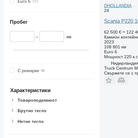
Euro 6
DHOLLANDIA
24
Scania P220 
Пробег
62 500 €
≈ 122 4
–
км
Камион контейн
2023
108 801 км
Euro 6
Мощност
220 к.
Нидерландия
Truck Centrum M
С ремарке
Свържете се с 
Характеристики
Товароподемност
Брутно тегло
Нетно тегло