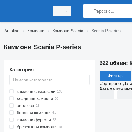
Autoline
Камиони
Камиони Scania
Scania P-series
Камиони Scania P-series
622 обяви:
Категория
Филтър
Сортиране
:
Дата
Дата на публику
камиони самосвали
хладилни камиони
автовози
бордови камиони
камиони фургони
брезентови камиони