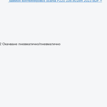
камион контейнеровоз Scania P220 108.801km 2023 BDF +
2
Окачване
пневматично/пневматично