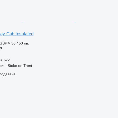
ay Cab Insulated
 GBP
≈ 36 450 лв.
л
ла
6x2
ия, Stoke on Trent
продавача