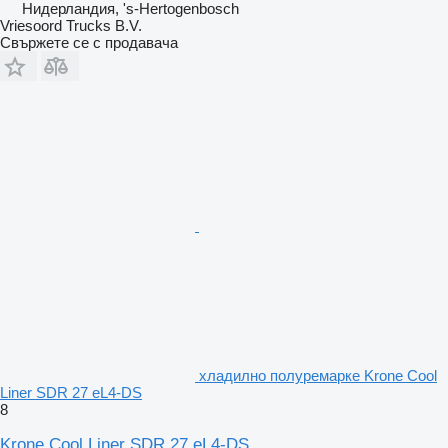
Нидерландия, 's-Hertogenbosch
Vriesoord Trucks B.V.
Свържете се с продавача
хладилно полуремарке Krone Cool
Liner SDR 27 eL4-DS
8
Krone Cool Liner SDR 27 eL4-DS