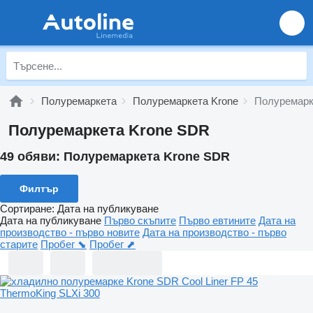
Полуремаркета
Полуремаркета Krone
Полуремарк
Полуремаркета Krone SDR
49 обяви:
Полуремаркета Krone SDR
Филтър
Сортиране
:
Дата на публикуване
Дата на публикуване
Първо скъпите
Първо евтините
Дата на
производство - първо новите
Дата на производство - първо
старите
Пробег ⬊
Пробег ⬈