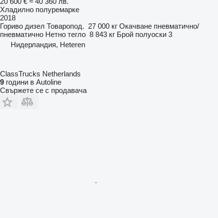
20 600 €
≈ 40 360 лв.
Хладилно полуремарке
2018
Гориво
дизел
Товаропод.
27 000 кг
Окачване
пневматично/
пневматично
Нетно тегло
8 843 кг
Брой полуоски
3
Нидерландия, Heteren
ClassTrucks Netherlands
9
години в Autoline
Свържете се с продавача