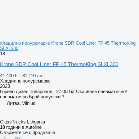
хладилно полуремарке Krone SDR Cool Liner FP 45 ThermoKing
SLXi 300
18
Krone SDR Cool Liner FP 45 ThermoKing SLXi 300
41 400 €
≈ 81 110 лв.
Хладилно полуремарке
2023
Гориво
дизел
Товаропод.
27 000 кг
Окачване
пневматично/
пневматично
Брой полуоски
3
Литва, Vilnius
ClassTrucks Lithuania
10
години в Autoline
Свържете се с продавача