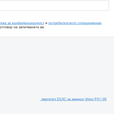
тика за конфиденциалност
и
потребителското споразумение
.
тговор на запитването ви.
двигател D13C за камион Volvo FH | 05