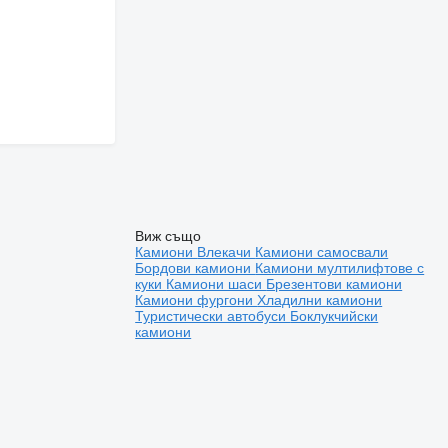
Виж също
Камиони
Влекачи
Камиони самосвали
Бордови камиони
Камиони мултилифтове с
куки
Камиони шаси
Брезентови камиони
Камиони фургони
Хладилни камиони
Туристически автобуси
Боклукчийски
камиони