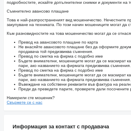
подробностите, искайте допълнителни снимки и документи на т
Съмнително авансово плащане
Това е най-разпространеният вид мошеничество. Нечестните пр
закупуване на техниката. По този начин мошениците могат да с
Към разновидностите на това мошеничество могат да се отнася
Превод на авансовото плащане по карта
Не внасяйте авансовото плащане без да оформите докум
продавача той предизвиква съмнения.
Превод по сметка на фирма с подобно име
Бъдете внимателни, мошениците могат да се маскират ка
пари, ако названието на фирмата предизвиква съмнения.
Превод по сметка на фирма с подобно име
Бъдете внимателни, мошениците могат да се маскират ка
пари, ако названието на фирмата предизвиква съмнения.
Въвеждане на собствени реквизити във фактура на реал
Преди да преведете парите, проверете дали посочените 
Намерили сте мошеник?
Свържете се с нас
Информация за контакт с продавача