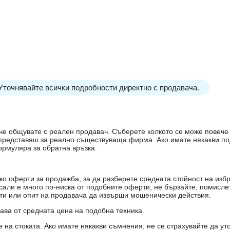
 Уточнявайте всички подробности директно с продавача.
е, че общувате с реален продавач. Съберете колкото се може повеч
е представяш за реално съществуваща фирма. Ако имате някакви п
ормуляра за обратна връзка.
о оферти за продажба, за да разберете средната стойност на избр
есали е много по-ниска от подобните оферти, не бързайте, помисле
кти или опит на продавача да извърши мошенически действия.
чава от средната цена на подобна техника.
на стоката. Ако имате някакви съмнения, не се страхувайте да ут