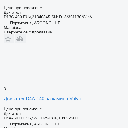
Цена при поискване
Двигател
D13C 460 EUV,21346345,SN: D13*361136*C1*A
Португалия, ARGONCILHE
Manaiacar
Свържете се с продавача
3
Двигател D4A-140 за камион Volvo
Цена при поискване
Двигател
D4A-140 EC96,SN:U025480F,1943/2500
Португалия, ARGONCILHE