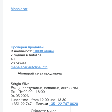
Manaiacar
Проверен продавач
В наличност:
10038 обяви
7
години в Autoline
4.1
28 отзива
manaiacar.autoline.info
Абонирай се за продавача
Sérgio Silva
Езици:
португалски, испански, английски
Пн - Пт
09:00 - 18:00
04.05.2026
Lunch time - from 12.00 until 13.30
+351 22 747...
Покажи
+351 22 747 0620
Обадете ми се