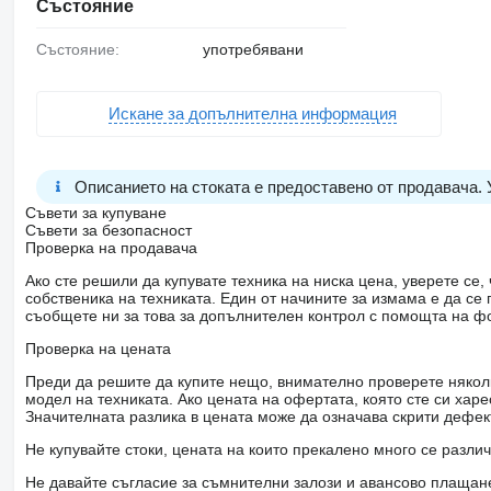
Състояние
Състояние:
употребявани
Искане за допълнителна информация
Описанието на стоката е предоставено от продавача.
Съвети за купуване
Съвети за безопасност
Проверка на продавача
Ако сте решили да купувате техника на ниска цена, уверете с
собственика на техниката. Един от начините за измама е да с
съобщете ни за това за допълнителен контрол с помощта на ф
Проверка на цената
Преди да решите да купите нещо, внимателно проверете няколк
модел на техниката. Ако цената на офертата, която сте си хар
Значителната разлика в цената може да означава скрити дефе
Не купувайте стоки, цената на които прекалено много се разли
Не давайте съгласие за съмнителни залози и авансово плащане 