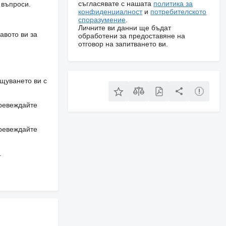
съгласявате с нашата
политика за
 въпроси.
конфиденциалност
и
потребителското
споразумение
.
Личните ви данни ще бъдат
авото ви за
обработени за предоставяне на
отговор на запитването ви.
щуването ви с
превеждайте
превеждайте
.