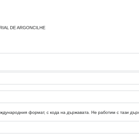
TRIAL DE ARGONCILHE
еждународния формат, с кода на държавата.
Не работим с тази дър