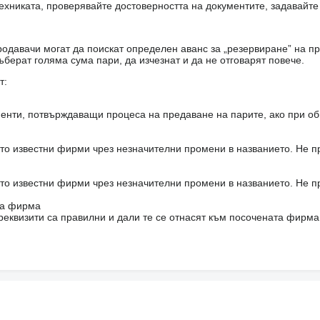
ехниката, проверявайте достоверността на документите, задавайте
одавачи могат да поискат определен аванс за „резервиране” на пр
ъберат голяма сума пари, да изчезнат и да не отговарят повече.
т:
енти, потвърждаващи процеса на предаване на парите, ако при об
то известни фирми чрез незначителни промени в названието. Не 
то известни фирми чрез незначителни промени в названието. Не 
на фирма
реквизити са правилни и дали те се отнасят към посочената фирма