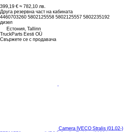
399,19 €
≈ 782,10 лв.
Друга резервна част на кабината
4460703260 5802125558 5802125557 5802235192
дизел
Естония, Tallinn
TruckParts Eesti OÜ
Свържете се с продавача
Camera IVECO Stralis (01.02-)