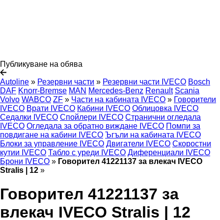
Публикуване на обява
Autoline
»
Резервни части
»
Резервни части IVECO
Bosch
DAF
Knorr-Bremse
MAN
Mercedes-Benz
Renault
Scania
Volvo
WABCO
ZF
»
Части на кабината IVECO
»
Говорители
IVECO
Врати IVECO
Кабини IVECO
Облицовка IVECO
Седалки IVECO
Спойлери IVECO
Странични огледала
IVECO
Огледала за обратно виждане IVECO
Помпи за
повдигане на кабини IVECO
Ъгъли на кабината IVECO
Блоки за управление IVECO
Двигатели IVECO
Скоростни
кутии IVECO
Табло с уреди IVECO
Диференциали IVECO
Брони IVECO
»
Говорител 41221137 за влекач IVECO
Stralis | 12
»
Говорител 41221137 за
влекач IVECO Stralis | 12