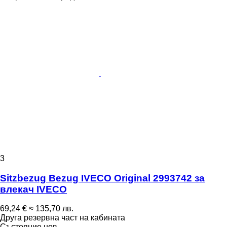
3
Sitzbezug Bezug IVECO Original 2993742 за
влекач IVECO
69,24 €
≈ 135,70 лв.
Друга резервна част на кабината
Състояние
нов