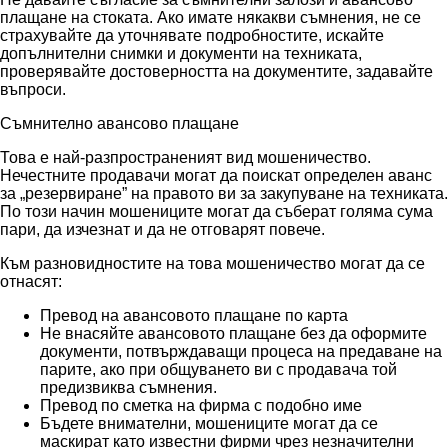
плащане на стоката. Ако имате някакви съмнения, не се
страхувайте да уточнявате подробностите, искайте
допълнителни снимки и документи на техниката,
проверявайте достоверността на документите, задавайте
въпроси.
Съмнително авансово плащане
Това е най-разпространеният вид мошеничество.
Нечестните продавачи могат да поискат определен аванс
за „резервиране” на правото ви за закупуване на техниката.
По този начин мошениците могат да съберат голяма сума
пари, да изчезнат и да не отговарят повече.
Към разновидностите на това мошеничество могат да се
отнасят:
Превод на авансовото плащане по карта
Не внасяйте авансовото плащане без да оформите
документи, потвърждаващи процеса на предаване на
парите, ако при общуването ви с продавача той
предизвиква съмнения.
Превод по сметка на фирма с подобно име
Бъдете внимателни, мошениците могат да се
маскират като известни фирми чрез незначителни