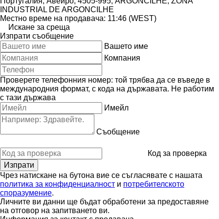
Португалия, Авейро, 4505-995, ARGONCILHE, ZONA
INDUSTRIAL DE ARGONCILHE
Местно време на продавача: 11:46 (WEST)
Искане за среща
Изпрати съобщение
Вашето име
Компания
Проверете телефонния номер: той трябва да се въведе в
международния формат, с кода на държавата.
Не работим
с тази държава
Имейл
Съобщение
Код за проверка
Чрез натискане на бутона вие се съгласявате с нашата
политика за конфиденциалност
и
потребителското
споразумение
.
Личните ви данни ще бъдат обработени за предоставяне
на отговор на запитването ви.