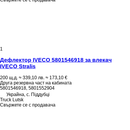
1
Дефлектор IVECO 5801546918 за влекач
IVECO Stralis
200 щ.д.
≈ 339,10 лв.
≈ 173,10 €
Друга резервна част на кабината
5801546918, 5801552904
Украйна, с. Піддубці
Truck Lutsk
Свържете се с продавача