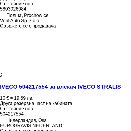
Състояние
нов
5803026084
Полша, Prochowice
Vent Auto Sp. z o.o.
Свържете се с продавача
2
IVECO 504217554 за влекач IVECO STRALIS
10 €
≈ 19,59 лв.
Друга резервна част на кабината
Състояние
нов
504217554
Нидерландия, Oss
EUROGRAVIS NEDERLAND
Свържете се с продавача