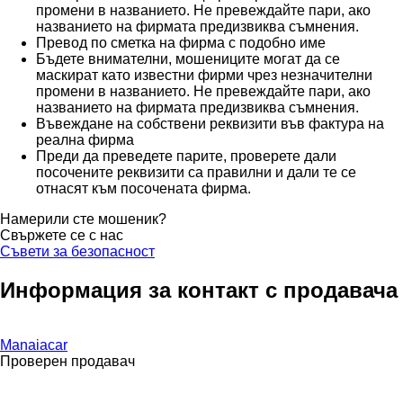
промени в названието. Не превеждайте пари, ако
названието на фирмата предизвиква съмнения.
Превод по сметка на фирма с подобно име
Бъдете внимателни, мошениците могат да се
маскират като известни фирми чрез незначителни
промени в названието. Не превеждайте пари, ако
названието на фирмата предизвиква съмнения.
Въвеждане на собствени реквизити във фактура на
реална фирма
Преди да преведете парите, проверете дали
посочените реквизити са правилни и дали те се
отнасят към посочената фирма.
Намерили сте мошеник?
Свържете се с нас
Съвети за безопасност
Информация за контакт с продавача
Manaiacar
Проверен продавач