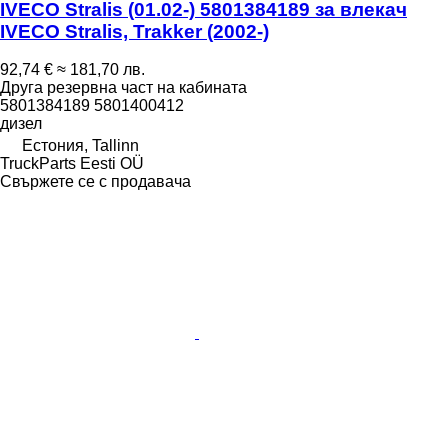
IVECO Stralis (01.02-) 5801384189 за влекач
IVECO Stralis, Trakker (2002-)
92,74 €
≈ 181,70 лв.
Друга резервна част на кабината
5801384189 5801400412
дизел
Естония, Tallinn
TruckParts Eesti OÜ
Свържете се с продавача