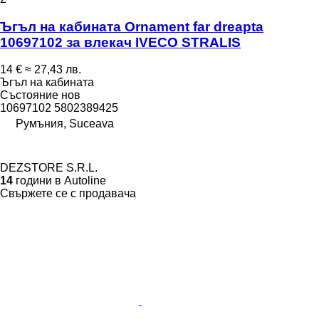
Ъгъл на кабината Ornament far dreapta
10697102 за влекач IVECO STRALIS
14 €
≈ 27,43 лв.
Ъгъл на кабината
Състояние
нов
10697102 5802389425
Румъния, Suceava
DEZSTORE S.R.L.
14
години в Autoline
Свържете се с продавача