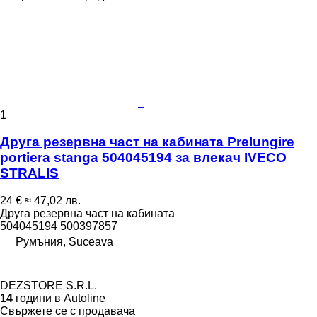
1
Друга резервна част на кабината Prelungire
portiera stanga 504045194 за влекач IVECO
STRALIS
24 €
≈ 47,02 лв.
Друга резервна част на кабината
504045194 500397857
Румъния, Suceava
DEZSTORE S.R.L.
14
години в Autoline
Свържете се с продавача