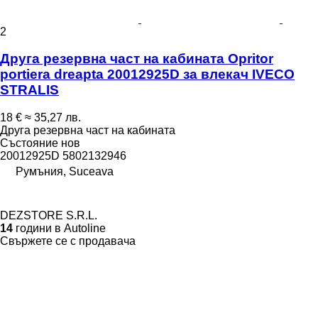
2
Друга резервна част на кабината Opritor
portiera dreapta 20012925D за влекач IVECO
STRALIS
18 €
≈ 35,27 лв.
Друга резервна част на кабината
Състояние
нов
20012925D 5802132946
Румъния, Suceava
DEZSTORE S.R.L.
14
години в Autoline
Свържете се с продавача