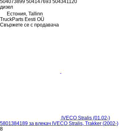
504073899 504147693 504341120
дизел
Естония, Tallinn
TruckParts Eesti OÜ
Свържете се с продавача
IVECO Stralis (01.02-)
5801384189 за влекач IVECO Stralis, Trakker (2002-)
8