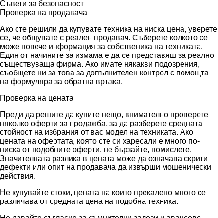
Съвети за безопасност
Проверка на продавача
Ако сте решили да купувате техника на ниска цена, уверете
се, че общувате с реален продавач. Съберете колкото се
може повече информация за собственика на техниката.
Един от начините за измама е да се представяш за реално
съществуваща фирма. Ако имате някакви подозрения,
съобщете ни за това за допълнителен контрол с помощта
на формуляра за обратна връзка.
Проверка на цената
Преди да решите да купите нещо, внимателно проверете
няколко оферти за продажба, за да разберете средната
стойност на избрания от вас модел на техниката. Ако
цената на офертата, която сте си харесали е много по-
ниска от подобните оферти, не бързайте, помислете.
Значителната разлика в цената може да означава скрити
дефекти или опит на продавача да извърши мошенически
действия.
Не купувайте стоки, цената на които прекалено много се
различава от средната цена на подобна техника.
Не давайте съгласие за съмнителни залози и авансово