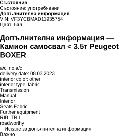
Състояние
Състояние:
употребявани
Допълнителна информация
VIN:
VF3YCBMAD11935754
Цвят:
бял
Допълнителна информация —
Камион самосвал < 3.5т Peugeot
BOXER
a/c: no a/c
delivery date: 08.03.2023
interior color: other
interior type: fabric
Transmission
Manual
Interior
Seats Fabric
Further equipment
RIB. TRIL
roadworthy
Искане за допълнителна информация
Важно