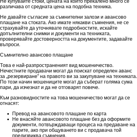
Не купувайте стоки, цената на които прекалено много се
различава от средната цена на подобна техника.
Не давайте съгласие за съмнителни залози и авансово
плащане на стоката. Ако имате някакви съмнения, не се
страхувайте да уточнявате подробностите, искайте
допълнителни снимки и документи на техниката,
проверявайте достоверността на документите, задавайте
въпроси.
Съмнително авансово плащане
Това е най-разпространеният вид мошеничество.
Нечестните продавачи могат да поискат определен аванс
за „резервиране” на правото ви за закупуване на техниката.
По този начин мошениците могат да съберат голяма сума
пари, да изчезнат и да не отговарят повече.
Към разновидностите на това мошеничество могат да се
отнасят:
Превод на авансовото плащане по карта
Не внасяйте авансовото плащане без да оформите
документи, потвърждаващи процеса на предаване на
парите, ако при общуването ви с продавача той
предизвиква съмнения.