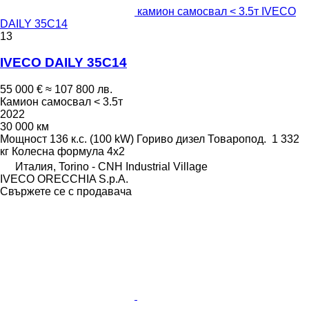
камион самосвал < 3.5т IVECO
DAILY 35C14
13
IVECO DAILY 35C14
55 000 €
≈ 107 800 лв.
Камион самосвал < 3.5т
2022
30 000 км
Мощност
136 к.с. (100 kW)
Гориво
дизел
Товаропод.
1 332
кг
Колесна формула
4x2
Италия, Torino - CNH Industrial Village
IVECO ORECCHIA S.p.A.
Свържете се с продавача