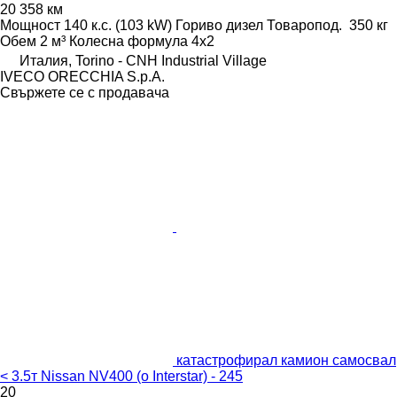
20 358 км
Мощност
140 к.с. (103 kW)
Гориво
дизел
Товаропод.
350 кг
Обем
2 м³
Колесна формула
4x2
Италия, Torino - CNH Industrial Village
IVECO ORECCHIA S.p.A.
Свържете се с продавача
катастрофирал камион самосвал
< 3.5т Nissan NV400 (o Interstar) - 245
20