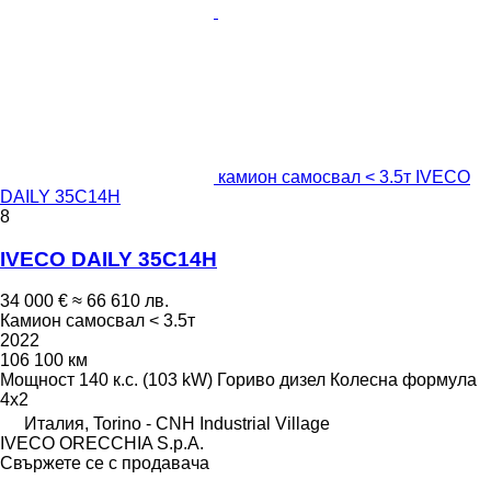
камион самосвал < 3.5т IVECO
DAILY 35C14H
8
IVECO DAILY 35C14H
34 000 €
≈ 66 610 лв.
Камион самосвал < 3.5т
2022
106 100 км
Мощност
140 к.с. (103 kW)
Гориво
дизел
Колесна формула
4x2
Италия, Torino - CNH Industrial Village
IVECO ORECCHIA S.p.A.
Свържете се с продавача