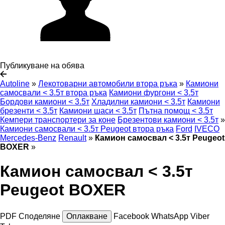
Публикуване на обява
Autoline
»
Лекотоварни автомобили втора ръка
»
Камиони
самосвали < 3.5т втора ръка
Камиони фургони < 3.5т
Бордови камиони < 3.5т
Хладилни камиони < 3.5т
Камиони
брезенти < 3.5т
Камиони шаси < 3.5т
Пътна помощ < 3.5т
Кемпери транспортери за коне
Брезентови камиони < 3.5т
»
Камиони самосвали < 3.5т Peugeot втора ръка
Ford
IVECO
Mercedes-Benz
Renault
»
Камион самосвал < 3.5т Peugeot
BOXER
»
Камион самосвал < 3.5т
Peugeot BOXER
PDF
Споделяне
Оплакване
Facebook
WhatsApp
Viber