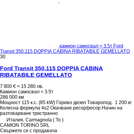
камион самосвал < 3.5т Ford
Transit 350.115 DOPPIA CABINA RIBATABILE GEMELLATO
30
Ford Transit 350.115 DOPPIA CABINA
RIBATABILE GEMELLATO
7 800 €
≈ 15 280 лв.
Камион самосвал < 3.5т
286 000 км
Мощност
115 к.с. (85 kW)
Гориво
дизел
Товаропод.
1 200 кг
Колесна формула
4x2
Окачване
ресор/ресор
Начин на
разтоварване
тристранно
Италия, Carmagnola ( To )
CAMION TORINO SRL
Свържете се с продавача