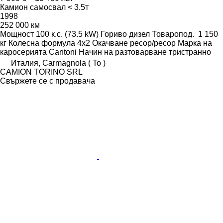
Камион самосвал < 3.5т
1998
252 000 км
Мощност
100 к.с. (73.5 kW)
Гориво
дизел
Товаропод.
1 150
кг
Колесна формула
4x2
Окачване
ресор/ресор
Марка на
каросерията
Cantoni
Начин на разтоварване
тристранно
Италия, Carmagnola ( To )
CAMION TORINO SRL
Свържете се с продавача