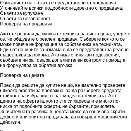
Описанието на стоката е предоставено от продавача.
Уточнявайте всички подробности директно с продавача.
Съвети за купуване
Съвети за безопасност
Проверка на продавача
Ако сте решили да купувате техника на ниска цена, уверете
се, че общувате с реален продавач. Съберете колкото се
може повече информация за собственика на техниката.
Един от начините за измама е да се представяш за реално
съществуваща фирма. Ако имате някакви подозрения,
съобщете ни за това за допълнителен контрол с помощта
на формуляра за обратна връзка.
Проверка на цената
Преди да решите да купите нещо, внимателно проверете
няколко оферти за продажба, за да разберете средната
стойност на избрания от вас модел на техниката. Ако
цената на офертата, която сте си харесали е много по-
ниска от подобните оферти, не бързайте, помислете.
Значителната разлика в цената може да означава скрити
дефекти или опит на продавача да извърши мошенически
действия.