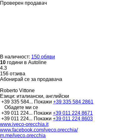
Проверен продавач
В наличност:
150 обяви
10
години в Autoline
4.3
156 отзива
Абонирай се за продавача
Roberto Vittone
Езици:
италиански, английски
+39 335 584...
Покажи
+39 335 584 2861
Обадете ми се
+39 011 224...
Покажи
+39 011 224 8671
+39 011 224...
Покажи
+39 011 224 8603
www.iveco-orecchia.it
www.facebook.com/iveco.orecchia/
m.me/iveco.orecchia