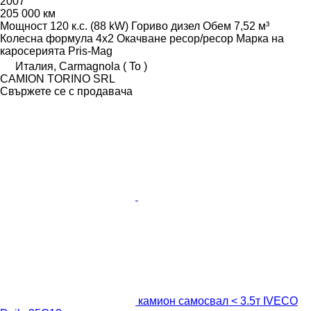
2007
205 000 км
Мощност
120 к.с. (88 kW)
Гориво
дизел
Обем
7,52 м³
Колесна формула
4x2
Окачване
ресор/ресор
Марка на
каросерията
Pris-Mag
Италия, Carmagnola ( To )
CAMION TORINO SRL
Свържете се с продавача
камион самосвал < 3.5т IVECO