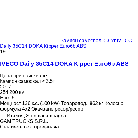
камион самосвал < 3.5т IVECO
Daily 35C14 DOKA Kipper Euro6b ABS
19
IVECO Daily 35C14 DOKA Kipper Euro6b ABS
Цена при поискване
Камион самосвал < 3.5т
2017
254 200 км
Euro 6
Мощност
136 к.с. (100 kW)
Товаропод.
862 кг
Колесна
формула
4x2
Окачване
ресор/ресор
Италия, Sommacampagna
GAM TRUCKS S.R.L.
Свържете се с продавача