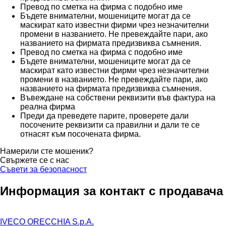
Превод по сметка на фирма с подобно име
Бъдете внимателни, мошениците могат да се
маскират като известни фирми чрез незначителни
промени в названието. Не превеждайте пари, ако
названието на фирмата предизвиква съмнения.
Превод по сметка на фирма с подобно име
Бъдете внимателни, мошениците могат да се
маскират като известни фирми чрез незначителни
промени в названието. Не превеждайте пари, ако
названието на фирмата предизвиква съмнения.
Въвеждане на собствени реквизити във фактура на
реална фирма
Преди да преведете парите, проверете дали
посочените реквизити са правилни и дали те се
отнасят към посочената фирма.
Намерили сте мошеник?
Свържете се с нас
Съвети за безопасност
Информация за контакт с продавача
IVECO ORECCHIA S.p.A.