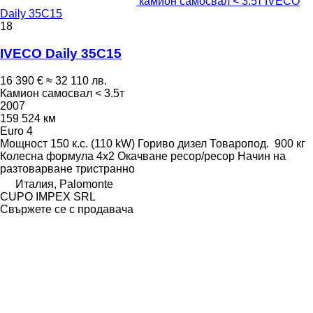
камион самосвал < 3.5т IVECO
Daily 35C15
18
IVECO Daily 35C15
16 390 €
≈ 32 110 лв.
Камион самосвал < 3.5т
2007
159 524 км
Euro 4
Мощност
150 к.с. (110 kW)
Гориво
дизел
Товаропод.
900 кг
Колесна формула
4x2
Окачване
ресор/ресор
Начин на
разтоварване
тристранно
Италия, Palomonte
CUPO IMPEX SRL
Свържете се с продавача