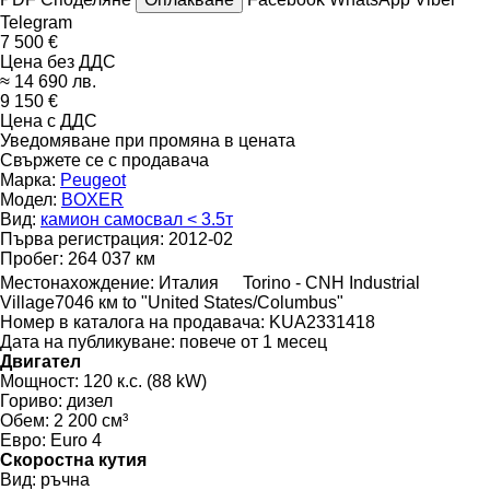
Telegram
7 500 €
Цена без ДДС
≈ 14 690 лв.
9 150 €
Цена с ДДС
Уведомяване при промяна в цената
Свържете се с продавача
Марка:
Peugeot
Модел:
BOXER
Вид:
камион самосвал < 3.5т
Първа регистрация:
2012-02
Пробег:
264 037 км
Местонахождение:
Италия
Torino - CNH Industrial
Village
7046 км to "United States/Columbus"
Номер в каталога на продавача:
KUA2331418
Дата на публикуване:
повече от 1 месец
Двигател
Мощност:
120 к.с. (88 kW)
Гориво:
дизел
Обем:
2 200 см³
Евро:
Euro 4
Скоростна кутия
Вид:
ръчна