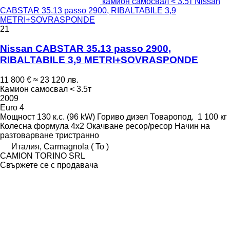
камион самосвал < 3.5т Nissan
CABSTAR 35.13 passo 2900, RIBALTABILE 3,9
METRI+SOVRASPONDE
21
Nissan CABSTAR 35.13 passo 2900,
RIBALTABILE 3,9 METRI+SOVRASPONDE
11 800 €
≈ 23 120 лв.
Камион самосвал < 3.5т
2009
Euro 4
Мощност
130 к.с. (96 kW)
Гориво
дизел
Товаропод.
1 100 кг
Колесна формула
4x2
Окачване
ресор/ресор
Начин на
разтоварване
тристранно
Италия, Carmagnola ( To )
CAMION TORINO SRL
Свържете се с продавача