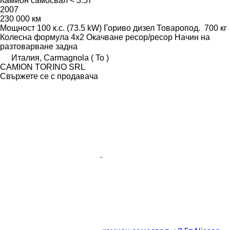
Камион самосвал < 3.5т
2007
230 000 км
Мощност
100 к.с. (73.5 kW)
Гориво
дизел
Товаропод.
700 кг
Колесна формула
4x2
Окачване
ресор/ресор
Начин на
разтоварване
задна
Италия, Carmagnola ( To )
CAMION TORINO SRL
Свържете се с продавача