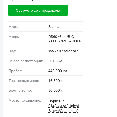
Свържете се с продавача
Марка:
Scania
Модел:
R560 *6x4 *BIG
AXLES *RETARDER
Вид:
камион самосвал
Първа регистрация:
2013-03
Пробег:
445 000 км
Товароподемност:
16 590 кг
Брутно тегло:
30 000 кг
Местонахождение:
Норвегия
6145 км to "United
States/Columbus"