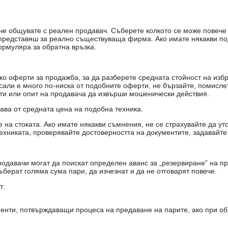
е, че общувате с реален продавач. Съберете колкото се може повеч
е представяш за реално съществуваща фирма. Ако имате някакви п
ормуляра за обратна връзка.
о оферти за продажба, за да разберете средната стойност на избр
есали е много по-ниска от подобните оферти, не бързайте, помисле
кти или опит на продавача да извърши мошенически действия.
чава от средната цена на подобна техника.
на стоката. Ако имате някакви съмнения, не се страхувайте да ут
ехниката, проверявайте достоверността на документите, задавайте
одавачи могат да поискат определен аванс за „резервиране” на пр
ъберат голяма сума пари, да изчезнат и да не отговарят повече.
т:
енти, потвърждаващи процеса на предаване на парите, ако при об