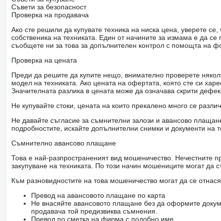
Съвети за безопасност
Проверка на продавача
Ако сте решили да купувате техника на ниска цена, уверете с
собственика на техниката. Един от начините за измама е да с
съобщете ни за това за допълнителен контрол с помощта на ф
Проверка на цената
Преди да решите да купите нещо, внимателно проверете няколк
модел на техниката. Ако цената на офертата, която сте си хар
Значителната разлика в цената може да означава скрити дефе
Не купувайте стоки, цената на които прекалено много се разли
Не давайте съгласие за съмнителни залози и авансово плащане 
подробностите, искайте допълнителни снимки и документи на т
Съмнително авансово плащане
Това е най-разпространеният вид мошеничество. Нечестните пр
закупуване на техниката. По този начин мошениците могат да с
Към разновидностите на това мошеничество могат да се отнася
Превод на авансовото плащане по карта
Не внасяйте авансовото плащане без да оформите докум
продавача той предизвиква съмнения.
Превод по сметка на фирма с подобно име