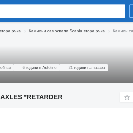
втора ръка
Камиони самосвали Scania втора ръка
Камион са
 обяви
6 години в Autoline
21 години на пазара
IG AXLES *RETARDER