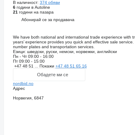
В наличност:
374 обяви
6
години в Autoline
21
години на пазара
Абонирай се за продавача
We have both national and international trade experience with t
years’ experience provides you quick and effective sale service
number plates and transportation services.
Езици:
шведски, руски, немски, норвежки, английски
Пн - Чт
09:00 - 16:00
Пт
09:00 - 15:00
+47 48 51 ...
Покажи
+47 48 51 65 16
Обадете ми се
nordbid.no
Адрес
Норвегия, 6847