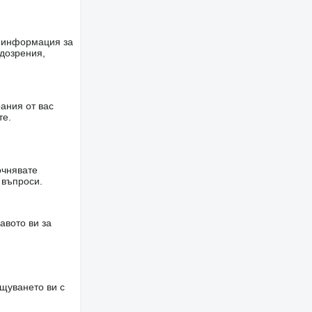
е информация за
одозрения,
ания от вас
те.
очнявате
 въпроси.
авото ви за
щуването ви с