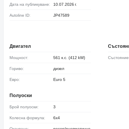
Дата на публикуване:
10.07.2026 г.
Autoline ID:
JP47589
Двигател
Състоян
Мощност:
561 к.с. (412 kW)
Състояние
Гориво:
дизел
Евро:
Euro 5
Полуоски
Брой полуоски:
3
Колесна формула:
6x4
Окачване:
ресор/пневматично