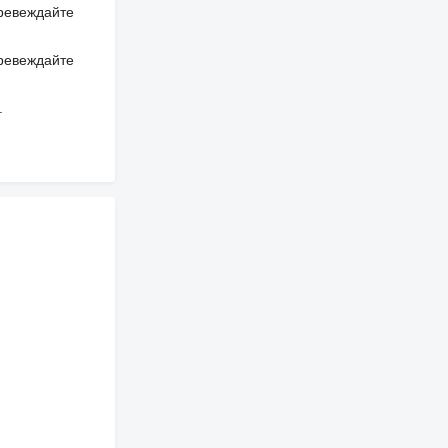
превеждайте
превеждайте
.