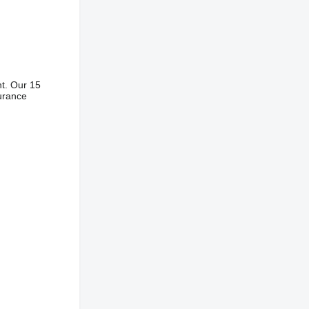
nt. Our 15
surance