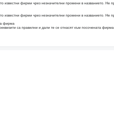
то известни фирми чрез незначителни промени в названието. Не 
то известни фирми чрез незначителни промени в названието. Не 
на фирма
реквизити са правилни и дали те се отнасят към посочената фирма