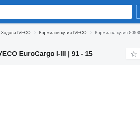
Ходови IVECO
Кормилни кутии IVECO
Кормилна кутия 80989
CO EuroCargo I-III | 91 - 15