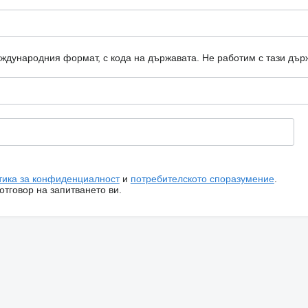
еждународния формат, с кода на държавата.
Не работим с тази дър
тика за конфиденциалност
и
потребителското споразумение
.
тговор на запитването ви.