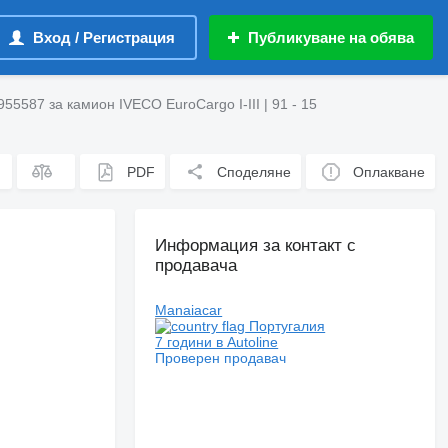
Вход / Регистрация
Публикуване на обява
55587 за камион IVECO EuroCargo I-III | 91 - 15
PDF
Споделяне
Оплакване
Информация за контакт с
продавача
Manaiacar
Португалия
7 години в Autoline
Проверен продавач