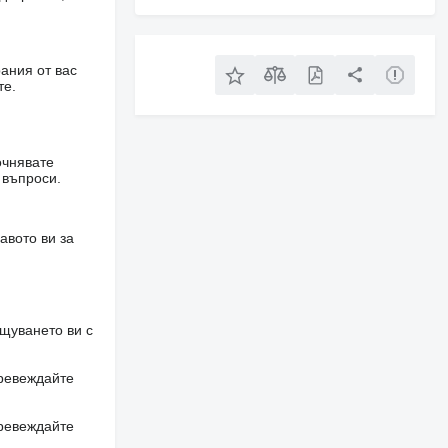
ания от вас
те.
очнявате
 въпроси.
авото ви за
щуването ви с
превеждайте
превеждайте