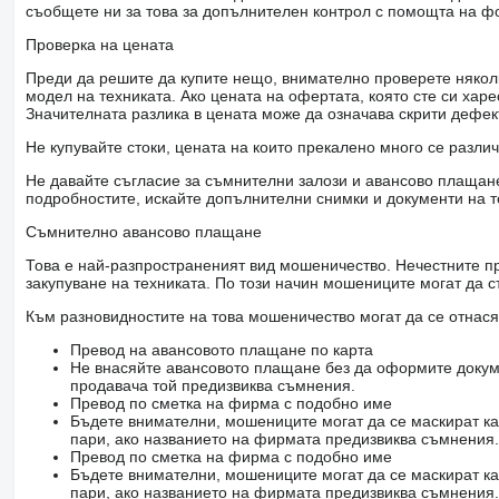
съобщете ни за това за допълнителен контрол с помощта на ф
Проверка на цената
Преди да решите да купите нещо, внимателно проверете няколк
модел на техниката. Ако цената на офертата, която сте си хар
Значителната разлика в цената може да означава скрити дефе
Не купувайте стоки, цената на които прекалено много се разли
Не давайте съгласие за съмнителни залози и авансово плащане 
подробностите, искайте допълнителни снимки и документи на т
Съмнително авансово плащане
Това е най-разпространеният вид мошеничество. Нечестните пр
закупуване на техниката. По този начин мошениците могат да с
Към разновидностите на това мошеничество могат да се отнася
Превод на авансовото плащане по карта
Не внасяйте авансовото плащане без да оформите докум
продавача той предизвиква съмнения.
Превод по сметка на фирма с подобно име
Бъдете внимателни, мошениците могат да се маскират ка
пари, ако названието на фирмата предизвиква съмнения.
Превод по сметка на фирма с подобно име
Бъдете внимателни, мошениците могат да се маскират ка
пари, ако названието на фирмата предизвиква съмнения.