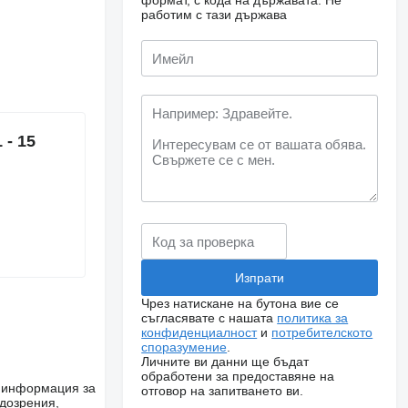
формат, с кода на държавата.
Не
работим с тази държава
 - 15
Чрез натискане на бутона вие се
съгласявате с нашата
политика за
конфиденциалност
и
потребителското
споразумение
.
Личните ви данни ще бъдат
обработени за предоставяне на
е информация за
отговор на запитването ви.
одозрения,