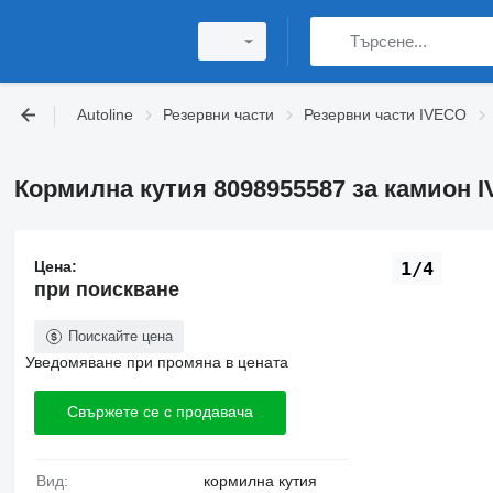
Autoline
Резервни части
Резервни части IVECO
Кормилна кутия 8098955587 за камион IVE
Цена:
1/4
при поискване
Поискайте цена
Уведомяване при промяна в цената
Свържете се с продавача
Вид:
кормилна кутия