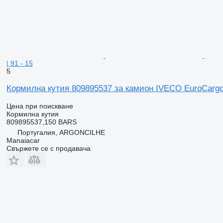
| 91 - 15
5
Кормилна кутия 809895537 за камион IVECO EuroCargo I-
Цена при поискване
Кормилна кутия
809895537,150 BARS
Португалия, ARGONCILHE
Manaiacar
Свържете се с продавача