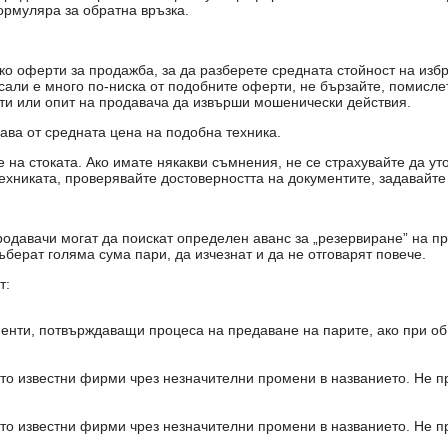
ормуляра за обратна връзка.
о оферти за продажба, за да разберете средната стойност на избр
есали е много по-ниска от подобните оферти, не бързайте, помисле
кти или опит на продавача да извърши мошенически действия.
чава от средната цена на подобна техника.
на стоката. Ако имате някакви съмнения, не се страхувайте да ут
ехниката, проверявайте достоверността на документите, задавайте
одавачи могат да поискат определен аванс за „резервиране” на пр
ъберат голяма сума пари, да изчезнат и да не отговарят повече.
т:
енти, потвърждаващи процеса на предаване на парите, ако при об
то известни фирми чрез незначителни промени в названието. Не 
то известни фирми чрез незначителни промени в названието. Не 