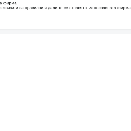
на фирма
реквизити са правилни и дали те се отнасят към посочената фирма