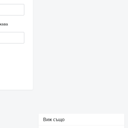
жава
Виж също