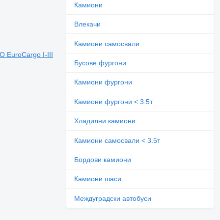
Камиони
Влекачи
Камиони самосвали
 EuroCargo I-III
Бусове фургони
Камиони фургони
Камиони фургони < 3.5т
Хладилни камиони
Камиони самосвали < 3.5т
Бордови камиони
Камиони шаси
Междуградски автобуси