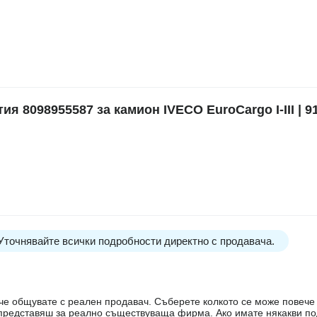
8098955587 за камион IVECO EuroCargo I-III | 91
 Уточнявайте всички подробности директно с продавача.
е, че общувате с реален продавач. Съберете колкото се може повеч
е представяш за реално съществуваща фирма. Ако имате някакви п