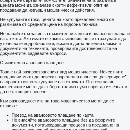
оферти, не бързайте, помислете. Значителната разлика в
цената може да означава скрити дефекти или опит на
продавача да извърши мошенически действия.
Не купувайте стоки, цената на които прекалено много се
различава от средната цена на подобна техника.
Не давайте съгласие за съмнителни залози и авансово плащане
на стоката. Ако имате някакви съмнения, не се страхувайте да
уточнявате подробностите, искайте допълнителни снимки и
документи на техниката, проверявайте достоверността на
документите, задавайте въпроси.
Съмнително авансово плащане
Това е най-разпространеният вид мошеничество. Нечестните
продавачи могат да поискат определен аванс за „резервиране”
на правото ви за закупуване на техниката. По този начин
мошениците могат да съберат голяма сума пари, да изчезнат и
да не отговарят повече.
Към разновидностите на това мошеничество могат да се
отнасят:
Превод на авансовото плащане по карта
Не внасяйте авансовото плащане без да оформите
документи, потвърждаващи процеса на предаване на
парите, ако при общуването ви с продавача той