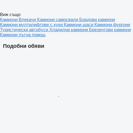
Виж също
Камиони
Влекачи
Камиони самосвали
Бордови камиони
Камиони мултилифтове с куки
Камиони шаси
Камиони фургони
Туристически автобуси
Хладилни камиони
Брезентови камиони
Камиони пътна помощ
Подобни обяви