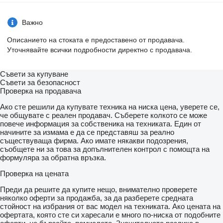
Важно
Описанието на стоката е предоставено от продавача.
Уточнявайте всички подробности директно с продавача.
Съвети за купуване
Съвети за безопасност
Проверка на продавача
Ако сте решили да купувате техника на ниска цена, уверете се,
че общувате с реален продавач. Съберете колкото се може
повече информация за собственика на техниката. Един от
начините за измама е да се представяш за реално
съществуваща фирма. Ако имате някакви подозрения,
съобщете ни за това за допълнителен контрол с помощта на
формуляра за обратна връзка.
Проверка на цената
Преди да решите да купите нещо, внимателно проверете
няколко оферти за продажба, за да разберете средната
стойност на избрания от вас модел на техниката. Ако цената на
офертата, която сте си харесали е много по-ниска от подобните