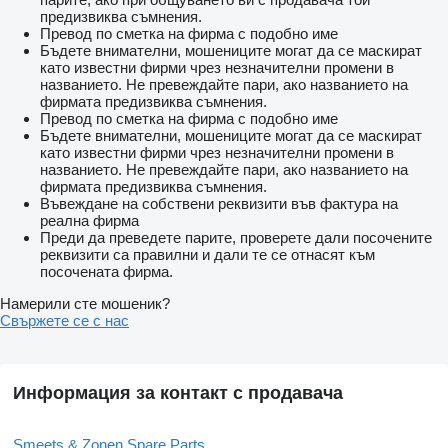
предизвиква съмнения.
Превод по сметка на фирма с подобно име
Бъдете внимателни, мошениците могат да се маскират
като известни фирми чрез незначителни промени в
названието. Не превеждайте пари, ако названието на
фирмата предизвиква съмнения.
Превод по сметка на фирма с подобно име
Бъдете внимателни, мошениците могат да се маскират
като известни фирми чрез незначителни промени в
названието. Не превеждайте пари, ако названието на
фирмата предизвиква съмнения.
Въвеждане на собствени реквизити във фактура на
реална фирма
Преди да преведете парите, проверете дали посочените
реквизити са правилни и дали те се отнасят към
посочената фирма.
Намерили сте мошеник?
Свържете се с нас
Информация за контакт с продавача
Smeets & Zonen Spare Parts