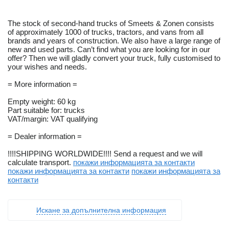
The stock of second-hand trucks of Smeets & Zonen consists
of approximately 1000 of trucks, tractors, and vans from all
brands and years of construction. We also have a large range of
new and used parts. Can’t find what you are looking for in our
offer? Then we will gladly convert your truck, fully customised to
your wishes and needs.
= More information =
Empty weight: 60 kg
Part suitable for: trucks
VAT/margin: VAT qualifying
= Dealer information =
!!!!SHIPPING WORLDWIDE!!!! Send a request and we will
calculate transport.
покажи информацията за контакти
покажи информацията за контакти
покажи информацията за
контакти
Искане за допълнителна информация