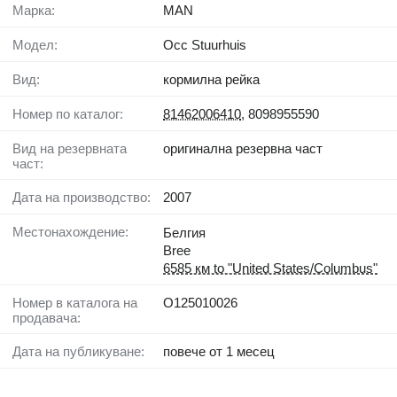
Марка:
MAN
Модел:
Occ Stuurhuis
Вид:
кормилна рейка
Номер по каталог:
81462006410
, 8098955590
Вид на резервната
оригинална резервна част
част:
Дата на производство:
2007
Местонахождение:
Белгия
Bree
6585 км to "United States/Columbus"
Номер в каталога на
O125010026
продавача:
Дата на публикуване:
повече от 1 месец