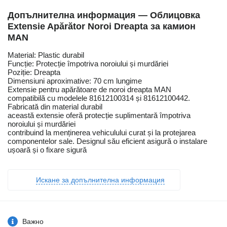
Допълнителна информация — Облицовка
Extensie Apărător Noroi Dreapta за камион
MAN
Material: Plastic durabil
Funcție: Protecție împotriva noroiului și murdăriei
Poziție: Dreapta
Dimensiuni aproximative: 70 cm lungime
Extensie pentru apărătoare de noroi dreapta MAN
compatibilă cu modelele 81612100314 și 81612100442.
Fabricată din material durabil
această extensie oferă protecție suplimentară împotriva
noroiului și murdăriei
contribuind la menținerea vehiculului curat și la protejarea
componentelor sale. Designul său eficient asigură o instalare
ușoară și o fixare sigură
Искане за допълнителна информация
Важно