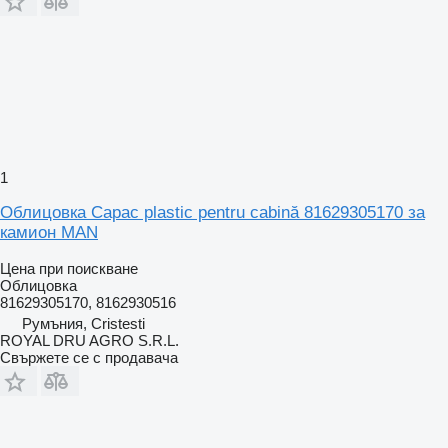
1
Облицовка Capac plastic pentru cabină 81629305170 за
камион MAN
Цена при поискване
Облицовка
81629305170, 8162930516
Румъния, Cristesti
ROYAL DRU AGRO S.R.L.
Свържете се с продавача