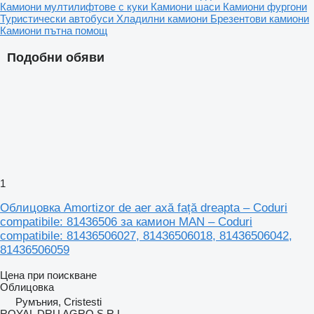
Камиони мултилифтове с куки
Камиони шаси
Камиони фургони
Туристически автобуси
Хладилни камиони
Брезентови камиони
Камиони пътна помощ
Подобни обяви
1
Облицовка Amortizor de aer axă față dreapta – Coduri
compatibile: 81436506 за камион MAN – Coduri
compatibile: 81436506027, 81436506018, 81436506042,
81436506059
Цена при поискване
Облицовка
Румъния, Cristesti
ROYAL DRU AGRO S.R.L.