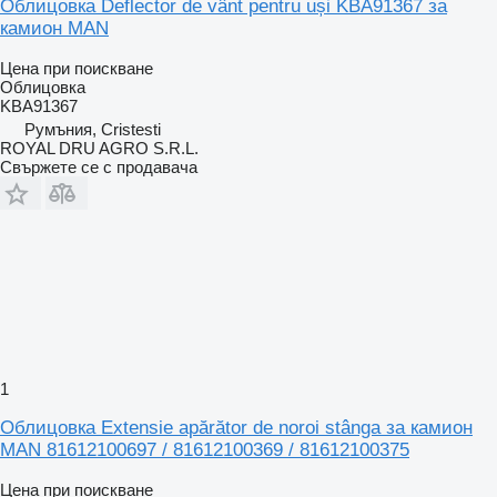
Облицовка Deflector de vânt pentru uși KBA91367 за
камион MAN
Цена при поискване
Облицовка
KBA91367
Румъния, Cristesti
ROYAL DRU AGRO S.R.L.
Свържете се с продавача
1
Облицовка Extensie apărător de noroi stânga за камион
MAN 81612100697 / 81612100369 / 81612100375
Цена при поискване