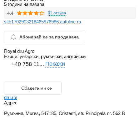
5
години на пазара
4.4
91 отзива
site1702903218465976986.autoline.ro
Абонирай се за продавача
Royal dru Agro
Езици:
унгарски, румънски, английски
Покажи
+40 758 11...
Обадете ми се
dru.ro/
Адрес
Румъния, Mures, 547185, Cristesti, str. Principala nr. 562 B