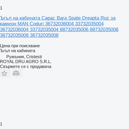
1
Ъгъл на кабината Capac Bara Spate Dreapta Roz за
камион MAN Coduri 36732036004 33732035004
36732036004 33732035004 88732035006 88732035006
36732035008 36732035008
Цена при поискване
Ъгъл на кабината
Румъния, Cristesti
ROYAL DRU AGRO S.R.L.
Свържете се с продавача
1