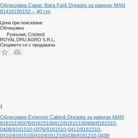
Облицовка Capac Bara Față Dreapta за камион MAN
81416100152 – 40 cm
Цена при поискване
Облицовка
Румъния, Cristesti
ROYAL DRU AGRO S.R.L.
Свържете се с продавача
1
Облицовка Extensie Cabină Dreapta за камион MAN
81615100376/81615100412/81615100408/8161510-
0408/8161510-0376/8161510-0412/8161510-
0410/81615100410/81612100438/8161210-0438