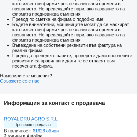
като известни фирми чрез незначителни промени в
названието. Не превеждайте пари, ако названието на
фирмата предизвиква съмнения.
Превод по сметка на фирма с подобно име
Бъдете внимателни, мошениците могат да се маскират
като известни фирми чрез незначителни промени в
названието. Не превеждайте пари, ако названието на
фирмата предизвиква съмнения.
Въвеждане на собствени реквизити във фактура на
реална фирма
Преди да преведете парите, проверете дали посочените
реквизити са правилни и дали те се отнасят към
посочената фирма.
Намерили сте мошеник?
Свържете се с нас
Информация за контакт с продавача
ROYAL DRU AGRO S.R.L.
Проверен продавач
В наличност:
61626 обяви
2
години в Autoline