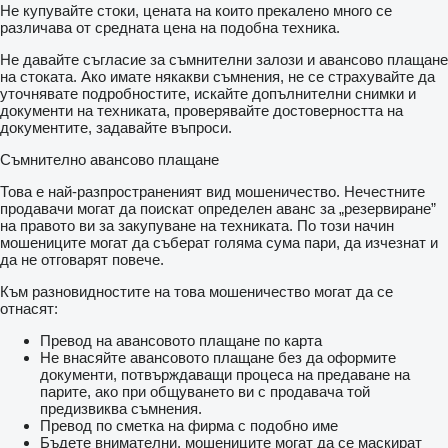
Не купувайте стоки, цената на които прекалено много се
различава от средната цена на подобна техника.
Не давайте съгласие за съмнителни залози и авансово плащане
на стоката. Ако имате някакви съмнения, не се страхувайте да
уточнявате подробностите, искайте допълнителни снимки и
документи на техниката, проверявайте достоверността на
документите, задавайте въпроси.
Съмнително авансово плащане
Това е най-разпространеният вид мошеничество. Нечестните
продавачи могат да поискат определен аванс за „резервиране”
на правото ви за закупуване на техниката. По този начин
мошениците могат да съберат голяма сума пари, да изчезнат и
да не отговарят повече.
Към разновидностите на това мошеничество могат да се
отнасят:
Превод на авансовото плащане по карта
Не внасяйте авансовото плащане без да оформите
документи, потвърждаващи процеса на предаване на
парите, ако при общуването ви с продавача той
предизвиква съмнения.
Превод по сметка на фирма с подобно име
Бъдете внимателни, мошениците могат да се маскират