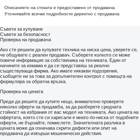
Описанието на стоката е предоставено от продавача.
Уточнявайте всички подробности директно с продавача.
Съвети за купуване
Съвети за безопасност
Проверка на продавача
Ако сте решили да купувате техника на ниска цена, уверете се,
че общувате с реален продавач. Съберете колкото се може
повече информация за собственика на техниката. Един от
начините за измама е да се представяш за реално
съществуваща фирма. Ако имате някакви подозрения,
съобщете ни за това за допълнителен контрол с помощта на
формуляра за обратна връзка.
Проверка на цената
Преди да решите да купите нещо, внимателно проверете
няколко оферти за продажба, за да разберете средната
стойност на избрания от вас модел на техниката. Ако цената на
офертата, която сте си харесали е много по-ниска от подобните
оферти, не бързайте, помислете. Значителната разлика в
цената може да означава скрити дефекти или опит на
продавача да извърши мошенически действия.