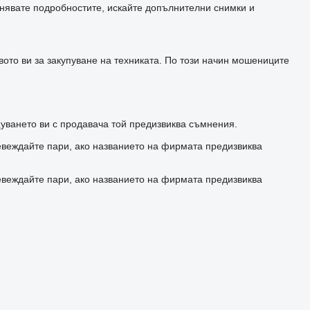
чнявате подробностите, искайте допълнителни снимки и
ото ви за закупуване на техниката. По този начин мошениците
уването ви с продавача той предизвиква съмнения.
евеждайте пари, ако названието на фирмата предизвиква
евеждайте пари, ако названието на фирмата предизвиква