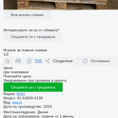
Виж всички снимки
Интересувате ли се от обявата?
Свържете се с продавача
Искане за повече снимки
1/2
PDF
Споделяне
Оплакване
Цена:
при поискване
Поискайте цена
Уведомяване при промяна в цената
Свържете се с продавача
Марка:
MAN
Модел:
81.62600-4139
Вид:
врата
Дата на производство:
2023
Местонахождение:
Дания
Дата на публикуване:
повече от 1 месец