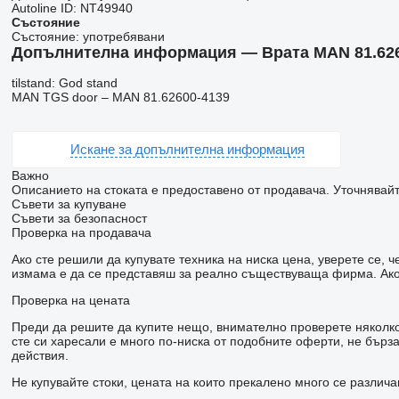
Autoline ID:
NT49940
Състояние
Състояние:
употребявани
Допълнителна информация — Врата MAN 81.626
tilstand: God stand
MAN TGS door – MAN 81.62600-4139
Искане за допълнителна информация
Важно
Описанието на стоката е предоставено от продавача. Уточнявайт
Съвети за купуване
Съвети за безопасност
Проверка на продавача
Ако сте решили да купувате техника на ниска цена, уверете се,
измама е да се представяш за реално съществуваща фирма. Ако 
Проверка на цената
Преди да решите да купите нещо, внимателно проверете няколко 
сте си харесали е много по-ниска от подобните оферти, не бър
действия.
Не купувайте стоки, цената на които прекалено много се различа