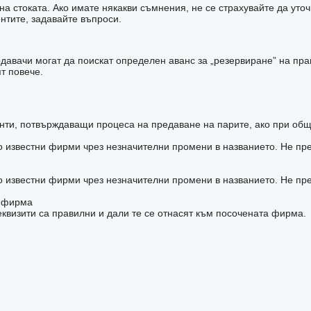
а стоката. Ако имате някакви съмнения, не се страхувайте да уто
нтите, задавайте въпроси.
авачи могат да поискат определен аванс за „резервиране” на прав
т повече.
ти, потвърждаващи процеса на предаване на парите, ако при общ
о известни фирми чрез незначителни промени в названието. Не пр
о известни фирми чрез незначителни промени в названието. Не пр
а фирма
квизити са правилни и дали те се отнасят към посочената фирма.