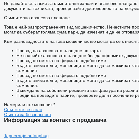
Не давайте съгласие за съмнителни залози и авансово плащане н
документи на техниката, проверявайте достоверността на докуме
Съмнително авансово плащане
Това е най-разпространеният вид мошеничество. Нечестните прод
могат да съберат голяма сума пари, да изчезнат и да не отговаря
Към разновидностите на това мошеничество могат да се отнасят:
Превод на авансовото плащане по карта
Не внасяйте авансовото плащане без да оформите докумен
Превод по сметка на фирма с подобно име
Бъдете внимателни, мошениците могат да се маскират кат
съмнения.
Превод по сметка на фирма с подобно име
Бъдете внимателни, мошениците могат да се маскират кат
съмнения.
Въвеждане на собствени реквизити във фактура на реалн
Преди да преведете парите, проверете дали посочените ре
Намерили сте мошеник?
Свържете се с нас
Съвети за безопасност
Информация за контакт с продавача
Tappernøje autoophug