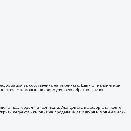
информация за собственика на техниката. Един от начините за
 контрол с помощта на формуляра за обратна връзка.
ия от вас модел на техниката. Ако цената на офертата, която
а скрити дефекти или опит на продавача да извърши мошенически