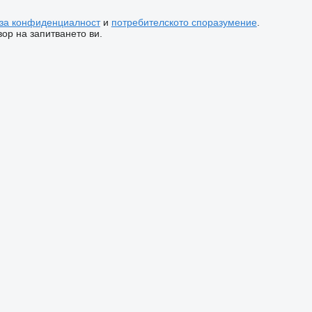
 за конфиденциалност
и
потребителското споразумение
.
ор на запитването ви.