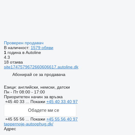
Проверен продавач
В наличност:
1579 обяви
1
година в Autoline
4.3
18 отзива
site1747579672660606617.autoline.dk
Абонирай се за продавача
Езици:
английски, немски, датски
Пн - Пт
08:00 - 17:00
Приоритетен начин за връзка
+45 40 33 ...
Покажи
+45 40 33 40 97
Обадете ми се
+45 55 56 ...
Покажи
+45 55 56 40 97
tappernoje-autoophug.dk/
Адрес