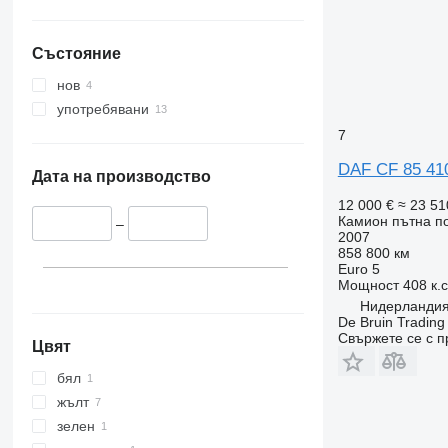
Състояние
нов
употребявани
7
DAF CF 85 41
Дата на производство
12 000 €
≈ 23 51
Камион пътна 
–
2007
858 800 км
Euro 5
Мощност
408 к.
Нидерландия
De Bruin Trading
Свържете се с 
Цвят
бял
жълт
зелен