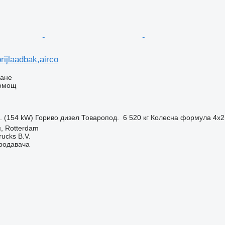
ijlaadbak,airco
ване
помощ
с. (154 kW)
Гориво
дизел
Товаропод.
6 520 кг
Колесна формула
4x2
, Rotterdam
rucks B.V.
продавача