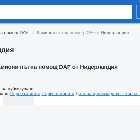
на помощ DAF
Камиони пътна помощ DAF от Нидерландия
ндия
амиони пътна помощ DAF от Нидерландия
 на публикуване
ване
Първо скъпите
Първо евтините
Дата на производство - първо 