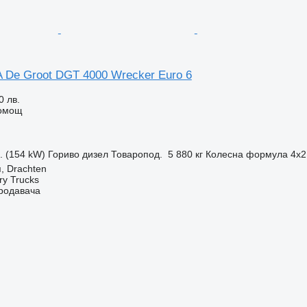
A De Groot DGT 4000 Wrecker Euro 6
0 лв.
помощ
с. (154 kW)
Гориво
дизел
Товаропод.
5 880 кг
Колесна формула
4x2
, Drachten
ry Trucks
продавача