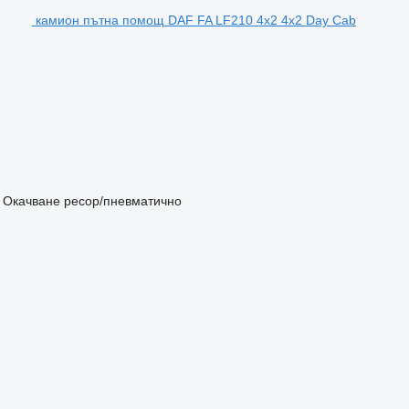
камион пътна помощ DAF FA LF210 4x2 4x2 Day Cab
Окачване
ресор/пневматично