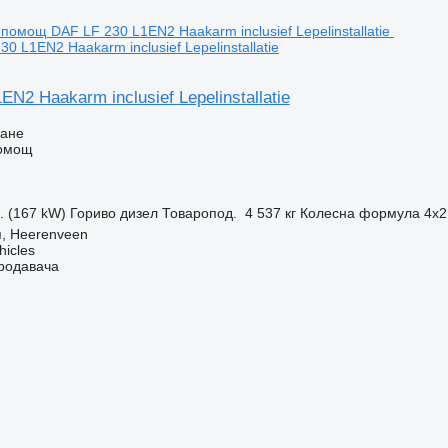
 L1EN2 Haakarm inclusief Lepelinstallatie
N2 Haakarm inclusief Lepelinstallatie
ване
помощ
с. (167 kW)
Гориво
дизел
Товаропод.
4 537 кг
Колесна формула
4x2
, Heerenveen
hicles
продавача