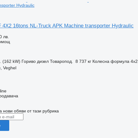
sporter Hydraulic
 4X2 16tons NL-Truck APK Machine transporter Hydraulic
0 лв.
помощ
с. (162 kW)
Гориво
дизел
Товаропод.
8 737 кг
Колесна формула
4x2
, Veghel
line
продавача
а нови обяви от тази рубрика
е