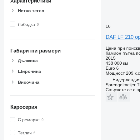
Характеристики
Нетно тегло
Лебедка
16
DAF LF 210 opr
Цена при поиск
Габаритни размери
Камион пътна 
2015
Дължина
438 000 км
Euro 6
Широчина
Мощност
209 к.
Нидерландия
Височина
Sprengelmeijer T
Свържете се с 
Каросерия
С ремарке
Теглич