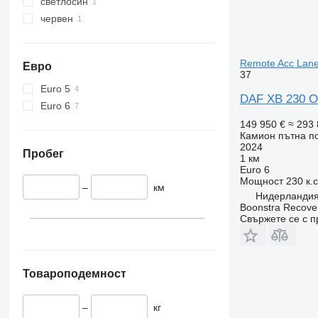
светлосин
червен
Remote Acc Lan
Евро
37
Euro 5
DAF XB 230 O
Euro 6
149 950 €
≈ 293 
Камион пътна 
2024
Пробег
1 км
Euro 6
Мощност
230 к.
–
км
Нидерландия
Boonstra Recove
Свържете се с 
Товароподемност
–
кг