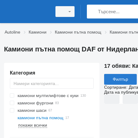
Autoline
Камиони
Камиони пътна помощ
Камиони път
Камиони пътна помощ DAF от Нидерла
17 обяви:
К
Категория
Филтър
Сортиране
:
Дата
Дата на публику
камиони мултилифтове с куки
камиони фургони
камиони шаси
камиони пътна помощ
покажи всички