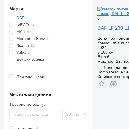
Марка
помощ DAF LF 230
DAF
8
IVECO
CF
DAF LF 230 L1E
MAN
LF
Daily
Defender
CF 85
Цена при поиск
Mercedes-Benz
XB
EuroCargo
F90
CF 410
LF 210 FA
CF 85 410
Камион пътна 
Scania
XF
Eurotrakker
TGA
Actros
C-series
XB 230
2024
3 100 км
Volvo
Stralis
TGL
Arocs
Midlum
Century
XB 260
XF 105
Euro 6
покажи всички
TGM
Atego
Premium
G-series
FH
XF 460
XF 105 410
Мощност
227 к.
TGS
Sprinter
L-series
FL
XF 530
XF 105 460
Нидерландия
Hofco Rescue Ve
TGX
V-Class
R-series
FM
Свържете се с 
Прикачен кран
T-series
N-series
VNL
Местонахождение
Търсене по радиус
България