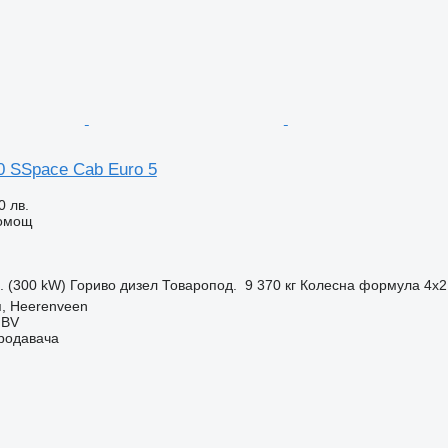
0 SSpace Cab Euro 5
0 лв.
помощ
с. (300 kW)
Гориво
дизел
Товаропод.
9 370 кг
Колесна формула
4x2
, Heerenveen
 BV
продавача