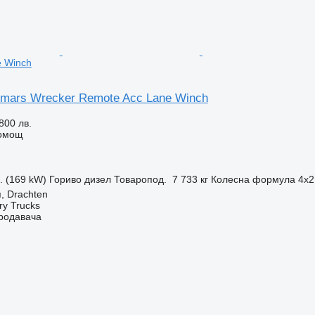
e Winch
mars Wrecker Remote Acc Lane Winch
800 лв.
помощ
с. (169 kW)
Гориво
дизел
Товаропод.
7 733 кг
Колесна формула
4x2
, Drachten
ry Trucks
продавача