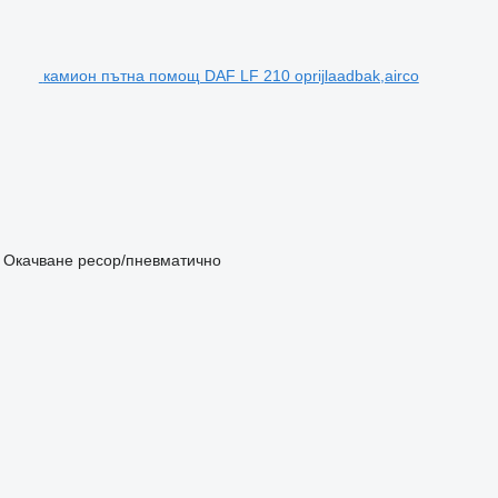
камион пътна помощ DAF LF 210 oprijlaadbak,airco
Окачване
ресор/пневматично