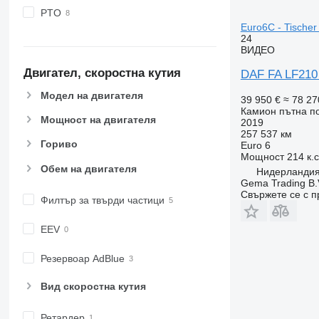
PTO
Euro6C - Tischer 
24
ВИДЕО
Двигател, скоростна кутия
DAF FA LF210 
Модел на двигателя
39 950 €
≈ 78 27
Камион пътна 
Мощност на двигателя
2019
257 537 км
Гориво
Euro 6
Мощност
214 к.
Обем на двигателя
Нидерландия
Gema Trading B.
Свържете се с 
Филтър за твърди частици
EEV
Резервоар AdBlue
Вид скоростна кутия
Ретардер