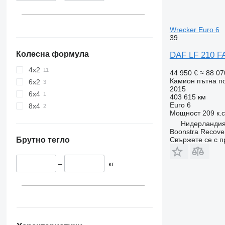
Wrecker Euro 6
39
Колесна формула
DAF LF 210 F
4x2
44 950 €
≈ 88 07
Камион пътна 
6x2
2015
6x4
403 615 км
Euro 6
8x4
Мощност
209 к.
Нидерландия
Boonstra Recove
Брутно тегло
Свържете се с 
–
кг