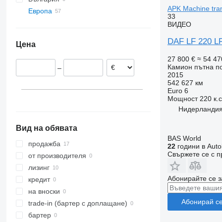
APK Machine tran
Европа
33
Нидерландия
ВИДЕО
Drachten
Полша
DAF LF 220 LF
Цена
Andelst
Германия
Heerenveen
Литва
27 800 €
≈ 54 47
Камион пътна 
–
Veghel
Великобритания
2015
Oud Gastel
Румъния
542 627 км
Euro 6
Giessen
Норвегия
Мощност
220 к.
Rotterdam
Унгария
Нидерландия
покажи всички
Вид на обявата
BAS World
продажба
22
години в Auto
Свържете се с 
от производителя
лизинг
Абонирайте се з
кредит
на вноски
Абонирай с
trade-in (бартер с доплащане)
бартер