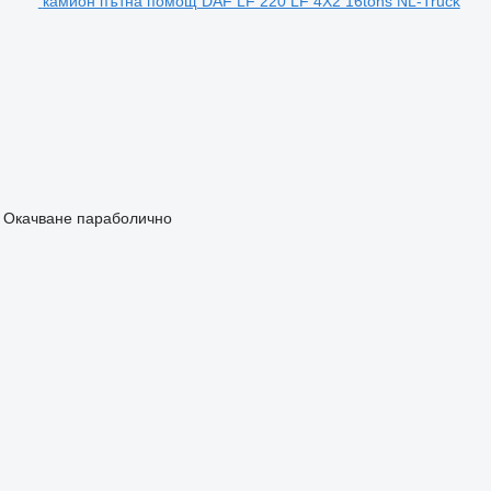
камион пътна помощ DAF LF 220 LF 4X2 16tons NL-Truck
Окачване
параболично