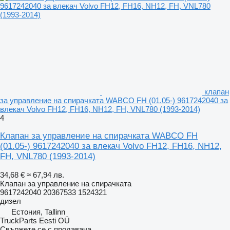
клапан
за управление на спирачката WABCO FH (01.05-) 9617242040 за
влекач Volvo FH12, FH16, NH12, FH, VNL780 (1993-2014)
4
Клапан за управление на спирачката WABCO FH
(01.05-) 9617242040 за влекач Volvo FH12, FH16, NH12,
FH, VNL780 (1993-2014)
34,68 €
≈ 67,94 лв.
Клапан за управление на спирачката
9617242040 20367533 1524321
дизел
Естония, Tallinn
TruckParts Eesti OÜ
Свържете се с продавача