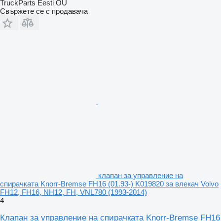
TruckParts Eesti OÜ
Свържете се с продавача
клапан за управление на
спирачката Knorr-Bremse FH16 (01.93-) K019820 за влекач Volvo
FH12, FH16, NH12, FH, VNL780 (1993-2014)
4
Клапан за управление на спирачката Knorr-Bremse FH16