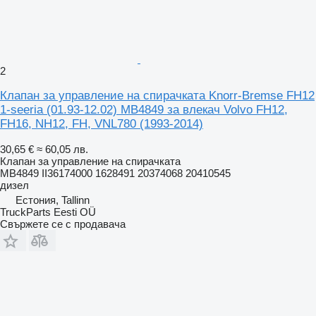
2
Клапан за управление на спирачката Knorr-Bremse FH12
1-seeria (01.93-12.02) MB4849 за влекач Volvo FH12,
FH16, NH12, FH, VNL780 (1993-2014)
30,65 €
≈ 60,05 лв.
Клапан за управление на спирачката
MB4849 II36174000 1628491 20374068 20410545
дизел
Естония, Tallinn
TruckParts Eesti OÜ
Свържете се с продавача