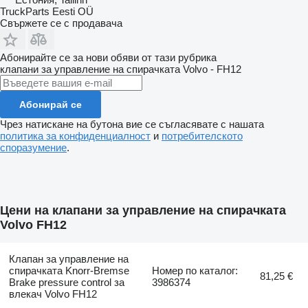
TruckParts Eesti OÜ
Свържете се с продавача
Абонирайте се за нови обяви от тази рубрика
клапани за управление на спирачката
Volvo - FH12
Абонирай се
Чрез натискане на бутона вие се съгласявате с нашата
политика за конфиденциалност
и
потребителското
споразумение
.
Цени на клапани за управление на спирачката
Volvo FH12
Клапан за управление на
спирачката Knorr-Bremse
Номер по каталог:
81,25 €
Brake pressure control за
3986374
влекач Volvo FH12