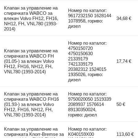
Клапан за управление на
Номер по каталог:
спирачката WABCO за
9617232150 1628144
влекач Volvo FH12, FH16,
34,68 €
1078958, гориво:
NH12, FH, VNL780 (1993-
дизел
2014)
Номер по каталог:
4750150720
Клапан за управление на
4750150630
спирачката WABCO FH
21339179
(01.05-) за влекач Volvo
17,74 €
7421339179
FH12, FH16, NH12, FH,
20382312 1524015
VNL780 (1993-2014)
1935026, гориво:
дизел
Клапан за управление на
Номер по каталог:
спирачката WABCO FH16
9750020050 1519339
(01.93-) за влекач Volvo
2089937 1576614
50 €
FH12, FH16, NH12, FH,
89130350024,
VNL780 (1993-2014)
гориво: дизел
Клапан за управление на
Номер по каталог:
спирачката Knorr-Bremse за
K040159X00
113,60 €