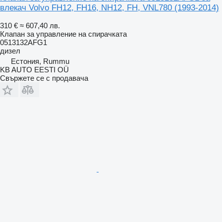
влекач Volvo FH12, FH16, NH12, FH, VNL780 (1993-2014)
310 €
≈ 607,40 лв.
Клапан за управление на спирачката
0513132AFG1
дизел
Естония, Rummu
KB AUTO EESTI OÜ
Свържете се с продавача