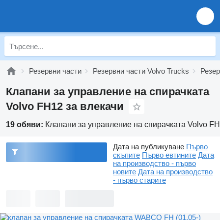
Резервни части
Резервни части Volvo Trucks
Резер
Клапани за управление на спирачката
Volvo FH12 за влекачи
19 обяви:
Клапани за управление на спирачката Volvo FH
Дата на публикуване
Първо
скъпите
Първо евтините
Дата
на производство - първо
новите
Дата на производство
- първо старите