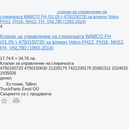
клапан за управление на
спирачката WABCO FH (01.05-) 4750150720 за влекач Volvo
FH12, FH16, NH12, FH, VNL780 (1993-2014)
4
Клапан за управление на спирачката WABCO FH
(01.05-) 4750150720 за влекач Volvo FH12, FH16, NH12,
FH, VNL780 (1993-2014)
17,74 €
≈ 34,76 лв.
Клапан за управление на спирачката
4750150720 4750150630 21339179 7421339179 20382312 1524015
1935026
дизел
Естония, Tallinn
TruckParts Eesti OÜ
Свържете се с продавача