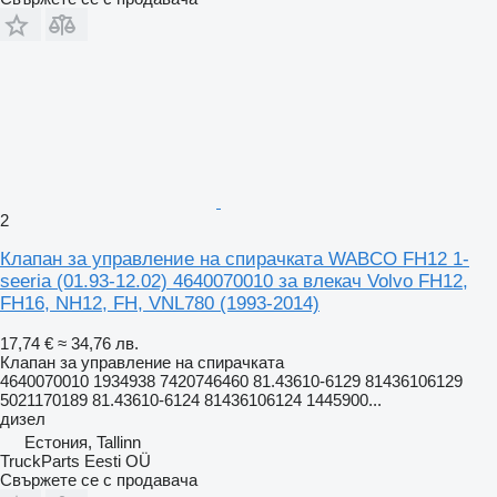
2
Клапан за управление на спирачката WABCO FH12 1-
seeria (01.93-12.02) 4640070010 за влекач Volvo FH12,
FH16, NH12, FH, VNL780 (1993-2014)
17,74 €
≈ 34,76 лв.
Клапан за управление на спирачката
4640070010 1934938 7420746460 81.43610-6129 81436106129
5021170189 81.43610-6124 81436106124 1445900...
дизел
Естония, Tallinn
TruckParts Eesti OÜ
Свържете се с продавача