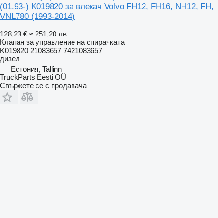
(01.93-) K019820 за влекач Volvo FH12, FH16, NH12, FH,
VNL780 (1993-2014)
128,23 €
≈ 251,20 лв.
Клапан за управление на спирачката
K019820 21083657 7421083657
дизел
Естония, Tallinn
TruckParts Eesti OÜ
Свържете се с продавача