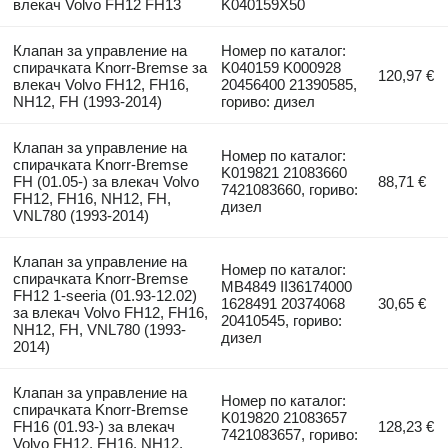
влекач Volvo FH12 FH13
K040159X50
Клапан за управление на
Номер по каталог:
спирачката Knorr-Bremse за
K040159 K000928
120,97 €
влекач Volvo FH12, FH16,
20456400 21390585,
NH12, FH (1993-2014)
гориво: дизел
Клапан за управление на
Номер по каталог:
спирачката Knorr-Bremse
K019821 21083660
FH (01.05-) за влекач Volvo
88,71 €
7421083660, гориво:
FH12, FH16, NH12, FH,
дизел
VNL780 (1993-2014)
Клапан за управление на
Номер по каталог:
спирачката Knorr-Bremse
MB4849 II36174000
FH12 1-seeria (01.93-12.02)
1628491 20374068
30,65 €
за влекач Volvo FH12, FH16,
20410545, гориво:
NH12, FH, VNL780 (1993-
дизел
2014)
Клапан за управление на
Номер по каталог:
спирачката Knorr-Bremse
K019820 21083657
FH16 (01.93-) за влекач
128,23 €
7421083657, гориво:
Volvo FH12, FH16, NH12,