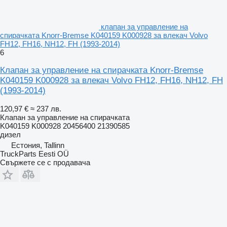
клапан за управление на
спирачката Knorr-Bremse K040159 K000928 за влекач Volvo
FH12, FH16, NH12, FH (1993-2014)
6
Клапан за управление на спирачката Knorr-Bremse
K040159 K000928 за влекач Volvo FH12, FH16, NH12, FH
(1993-2014)
120,97 €
≈ 237 лв.
Клапан за управление на спирачката
K040159 K000928 20456400 21390585
дизел
Естония, Tallinn
TruckParts Eesti OÜ
Свържете се с продавача