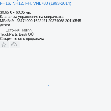
FH16, NH12, FH, VNL780 (1993-2014)
30,65 €
≈ 60,05 лв.
Клапан за управление на спирачката
MB4849 II36174000 1628491 20374068 20410545
дизел
Естония, Tallinn
TruckParts Eesti OÜ
Свържете се с продавача