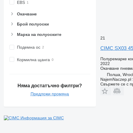
EBS
Окачване
Брой полуоски
Марка на полуоските
21
Подемна ос
CIMC SX03 4
Полуремарке ко
Кормилна щанга
2022
Окачване
пневм
Полша, Wroc
NajemNaczep.pl S
Свържете се с 
Няма достатъчно филтри?
Предложи промяна
Информация за CIMC