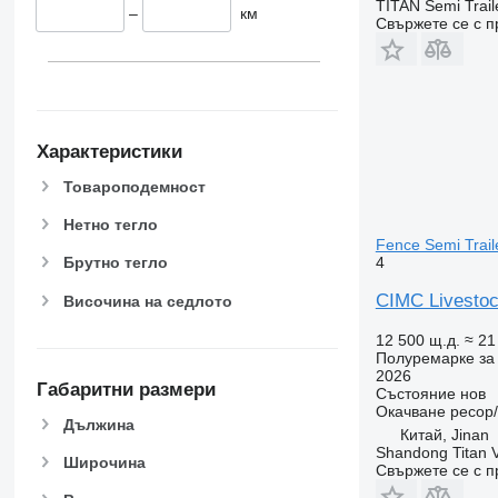
TITAN Semi Trail
–
км
Свържете се с 
Характеристики
Товароподемност
Нетно тегло
Fence Semi Traile
4
Брутно тегло
CIMC Livestock
Височина на седлото
12 500 щ.д.
≈ 21
Полуремарке за 
2026
Габаритни размери
Състояние
нов
Окачване
ресор
Дължина
Китай, Jinan
Shandong Titan Ve
Широчина
Свържете се с 