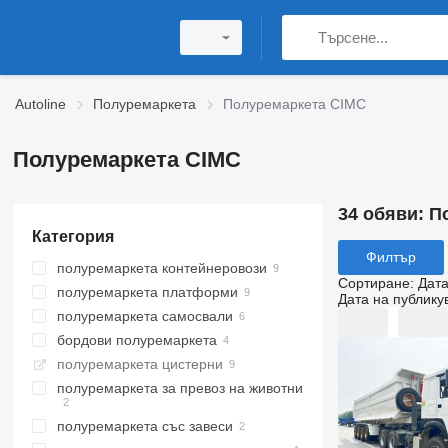
Autoline
Полуремаркета
Полуремаркета CIMC
Полуремаркета CIMC
34 обяви:
П
Категория
Филтър
полуремаркета контейнеровози
Сортиране
:
Дата
полуремаркета платформи
Дата на публику
полуремаркета самосвали
бордови полуремаркета
полуремаркета цистерни
полуремаркета за превоз на животни
полуремаркета със завеси