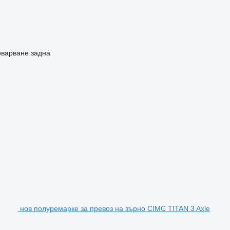
оварване
задна
нов полуремарке за превоз на зърно CIMC TITAN 3 Axle