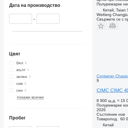
Полуремарке ни
Дата на производство
Китай, Taian 
Weifang Changjiu 
–
Свържете се с 
Цвят
бял
жълт
Container Chasiss
зелен
9
сив
CIMC CIMC 40 
син
покажи всички
8 900 щ.д.
≈ 15 
Полуремарке ко
2026
Състояние
нов
Пробег
Товаропод.
60 0
Китай