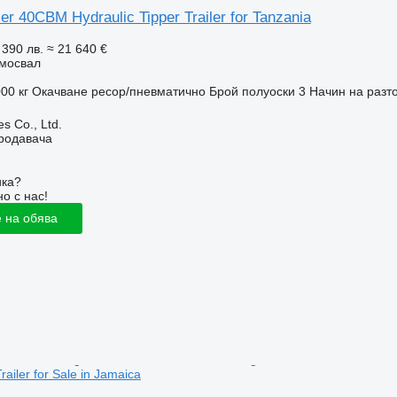
r 40CBM Hydraulic Tipper Trailer for Tanzania
 390 лв.
≈ 21 640 €
мосвал
00 кг
Окачване
ресор/пневматично
Брой полуоски
3
Начин на разт
s Co., Ltd.
продавача
ика?
о с нас!
 на обява
railer for Sale in Jamaica