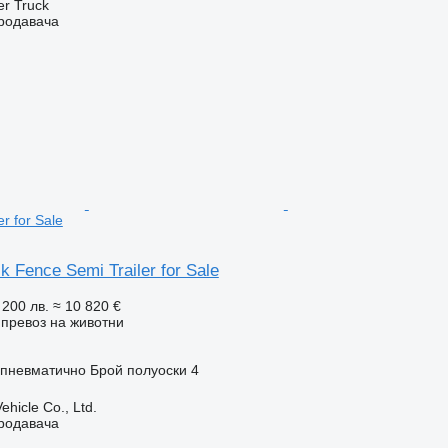
er Truck
продавача
r for Sale
 Fence Semi Trailer for Sale
 200 лв.
≈ 10 820 €
превоз на животни
/пневматично
Брой полуоски
4
hicle Co., Ltd.
продавача