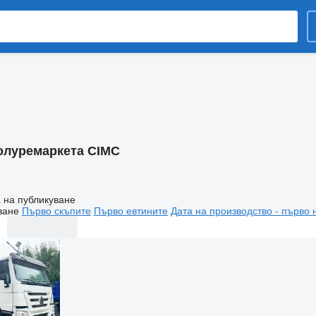
олуремаркета CIMC
 на публикуване
ване
Първо скъпите
Първо евтините
Дата на производство - първо 