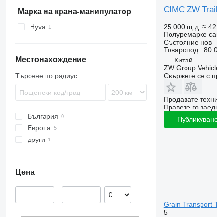
CIMC ZW Traile
TKS
ZVKA
SGF
Марка на крана-манипулатор
SKI
25 000 щ.д.
≈ 42
Hyva
SKO
Полуремарке са
Състояние
нов
SPR
Товаропод.
80 0
SW
Местонахождение
Китай
ZW Group Vehicle
Свържете се с 
Търсене по радиус
Продавате техн
Правете го заедн
България
Публикуване
Европа
други
Полша
Нидерландия
Ямайка
Цена
–
Grain Transport T
5