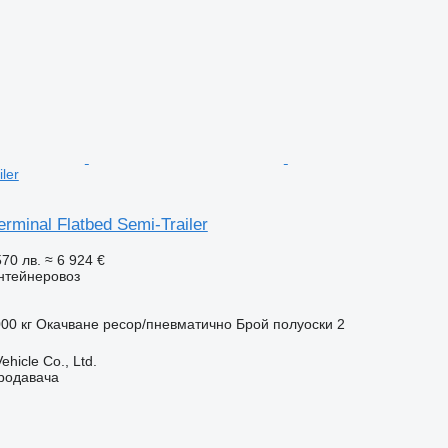
ler
rminal Flatbed Semi-Trailer
570 лв.
≈ 6 924 €
нтейнеровоз
00 кг
Окачване
ресор/пневматично
Брой полуоски
2
hicle Co., Ltd.
продавача