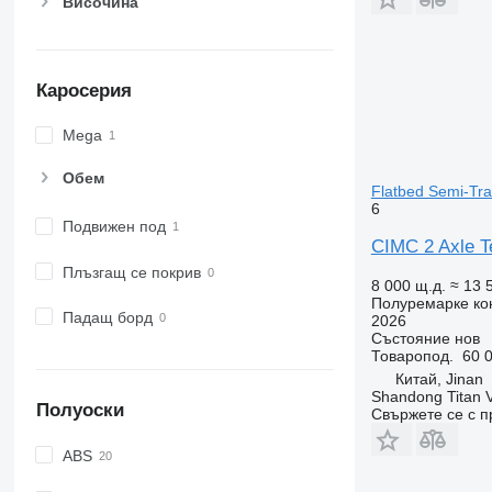
Височина
Каросерия
Mega
Обем
Flatbed Semi-Trai
6
Подвижен под
CIMC 2 Axle Te
Плъзгащ се покрив
8 000 щ.д.
≈ 13 
Полуремарке ко
Падащ борд
2026
Състояние
нов
Товаропод.
60 0
Китай, Jinan
Shandong Titan Ve
Полуоски
Свържете се с 
ABS