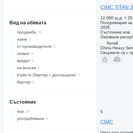
CIMC TITAN 3 A
12 000 щ.д.
≈ 20
Полуремарке за 
Вид на обявата
2026
Състояние
нов
продажба
Окачване
ресор
наем
Китай
от производителя
China Heavy Semi 
Свържете се с 
лизинг
кредит
на вноски
trade-in (бартер с доплащане)
бартер
Състояние
нов
5
употребявани
CIMC
Цена при поиск