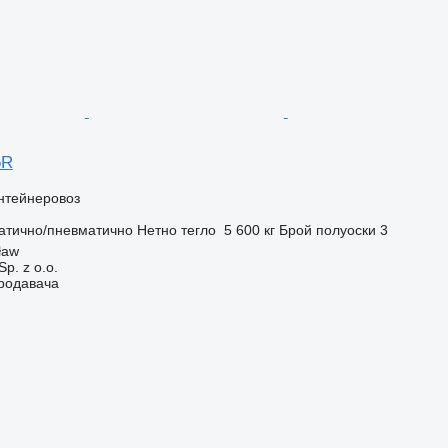
5R
нтейнеровоз
атично/пневматично
Нетно тегло
5 600 кг
Брой полуоски
3
ław
p. z o.o.
продавача