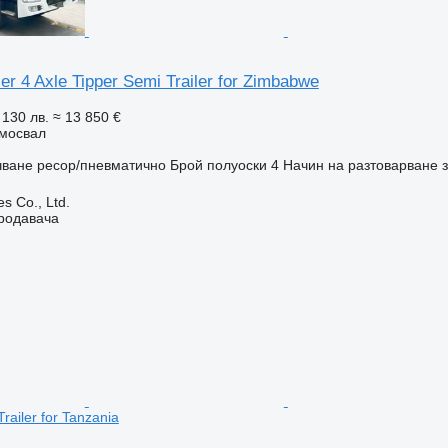
r 4 Axle Tipper Semi Trailer for Zimbabwe
 130 лв.
≈ 13 850 €
мосвал
чване
ресор/пневматично
Брой полуоски
4
Начин на разтоварване
s Co., Ltd.
продавача
Trailer for Tanzania