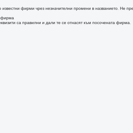
о известни фирми чрез незначителни промени в названието. Не пр
а фирма
квизити са правилни и дали те се отнасят към посочената фирма.