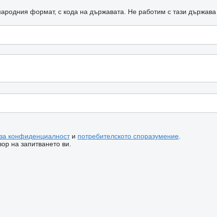
ародния формат, с кода на държавата.
Не работим с тази държава
 за конфиденциалност
и
потребителското споразумение
.
ор на запитването ви.