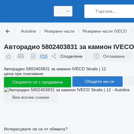
Autoline
Резервни части
Резервни части IVECO
Авторадио 5802403831 за камион IVECO S
PDF
Споделяне
Оплакване
Авторадио 5802403831 за камион IVECO Stralis | 12
цена при поискване
Обадете ми се
Свържете се с продавача
Виж всички снимки
Интересувате ли се от обявата?