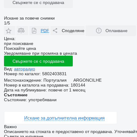
Свържете се с продавача
Искане за повече снимки
1/5
PDF
Споделяне
Оплакване
Цена:
при поискване
Поискайте цена
Уведомяване при промяна в цената
Свържете се с продавача
Вид:
авторадио
Номер по каталог:
5802403831
Местонахождение:
Португалия
ARGONCILHE
Номер в каталога на продавача:
180144
Дата на публикуване:
повече от 1 месец
Състояние
Състояние:
употребявани
Искане за допълнителна информация
Важно
Описанието на стоката е предоставено от продавача. Уточнявайт
Съвети за купуване