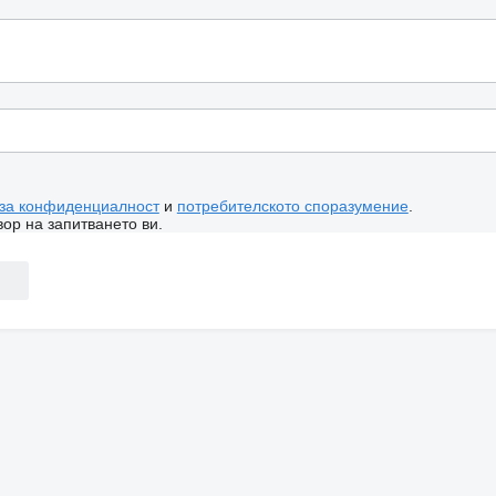
 за конфиденциалност
и
потребителското споразумение
.
ор на запитването ви.