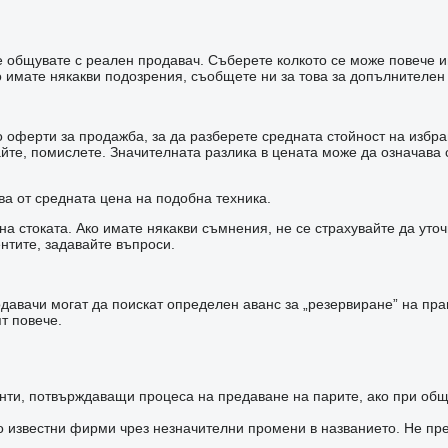
 че общувате с реален продавач. Съберете колкото се може повече 
имате някакви подозрения, съобщете ни за това за допълнителен
оферти за продажба, за да разберете средната стойност на избран
зайте, помислете. Значителната разлика в цената може да означав
ва от средната цена на подобна техника.
а стоката. Ако имате някакви съмнения, не се страхувайте да уто
нтите, задавайте въпроси.
авачи могат да поискат определен аванс за „резервиране” на прав
т повече.
ти, потвърждаващи процеса на предаване на парите, ако при общ
о известни фирми чрез незначителни промени в названието. Не пр