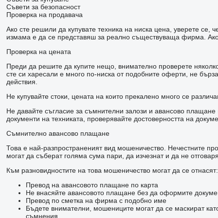
Съвети за безопасност
Проверка на продавача
Ако сте решили да купувате техника на ниска цена, уверете се,
измама е да се представяш за реално съществуваща фирма. Ако 
Проверка на цената
Преди да решите да купите нещо, внимателно проверете няколко 
сте си харесали е много по-ниска от подобните оферти, не бър
действия.
Не купувайте стоки, цената на които прекалено много се различа
Не давайте съгласие за съмнителни залози и авансово плащане н
документи на техниката, проверявайте достоверността на докуме
Съмнително авансово плащане
Това е най-разпространеният вид мошеничество. Нечестните прод
могат да съберат голяма сума пари, да изчезнат и да не отговаря
Към разновидностите на това мошеничество могат да се отнасят:
Превод на авансовото плащане по карта
Не внасяйте авансовото плащане без да оформите докумен
Превод по сметка на фирма с подобно име
Бъдете внимателни, мошениците могат да се маскират кат
съмнения.