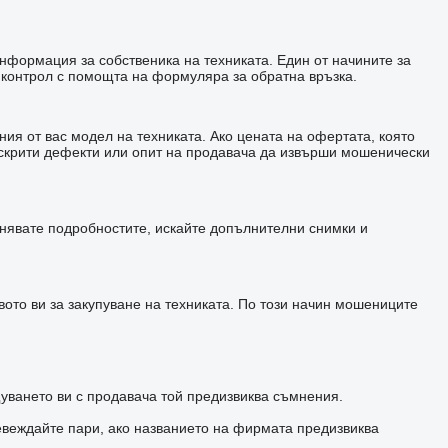
информация за собственика на техниката. Един от начините за
 контрол с помощта на формуляра за обратна връзка.
ия от вас модел на техниката. Ако цената на офертата, която
а скрити дефекти или опит на продавача да извърши мошенически
чнявате подробностите, искайте допълнителни снимки и
ото ви за закупуване на техниката. По този начин мошениците
уването ви с продавача той предизвиква съмнения.
евеждайте пари, ако названието на фирмата предизвиква