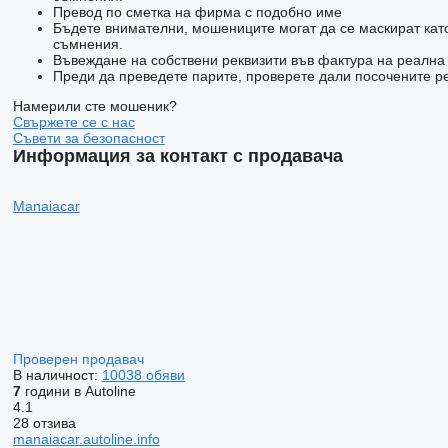
Превод по сметка на фирма с подобно име
Бъдете внимателни, мошениците могат да се маскират кат
съмнения.
Въвеждане на собствени реквизити във фактура на реалн
Преди да преведете парите, проверете дали посочените ре
Намерили сте мошеник?
Свържете се с нас
Съвети за безопасност
Информация за контакт с продавача
Manaiacar
Проверен продавач
В наличност:
10038 обяви
7
години в Autoline
4.1
28 отзива
manaiacar.autoline.info