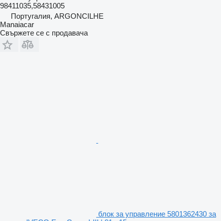
98411035,58431005
Португалия, ARGONCILHE
Manaiacar
Свържете се с продавача
блок за управление 5801362430 за