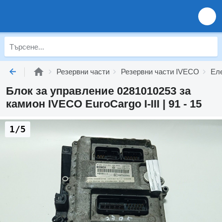
Резервни части
Резервни части IVECO
Ел
Блок за управление 0281010253 за
камион IVECO EuroCargo I-III | 91 - 15
1/5