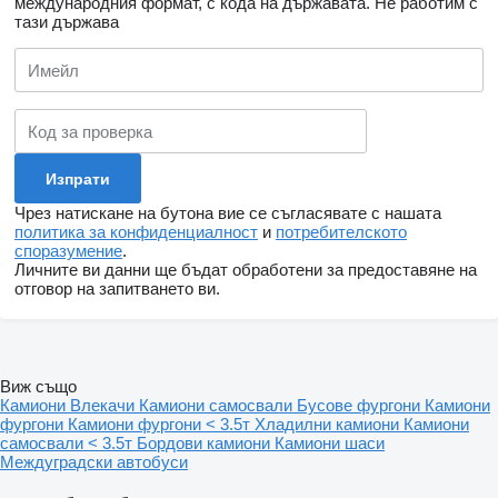
международния формат, с кода на държавата.
Не работим с
тази държава
Чрез натискане на бутона вие се съгласявате с нашата
политика за конфиденциалност
и
потребителското
споразумение
.
Личните ви данни ще бъдат обработени за предоставяне на
отговор на запитването ви.
Виж също
Камиони
Влекачи
Камиони самосвали
Бусове фургони
Камиони
фургони
Камиони фургони < 3.5т
Хладилни камиони
Камиони
самосвали < 3.5т
Бордови камиони
Камиони шаси
Междуградски автобуси