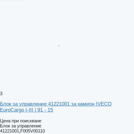
3
Блок за управление 41221001 за камион IVECO
EuroCargo I-III | 91 - 15
Цена при поискване
Блок за управление
41221001,F005V00110