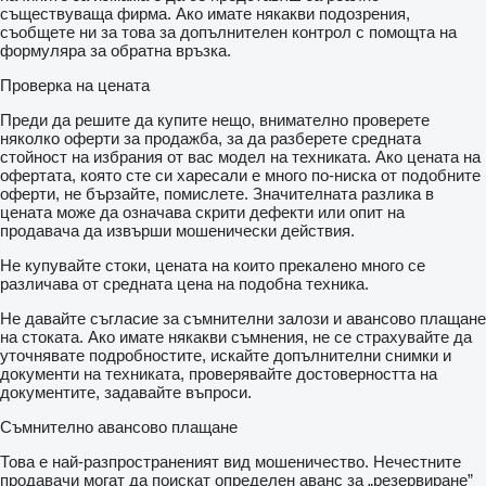
съществуваща фирма. Ако имате някакви подозрения,
съобщете ни за това за допълнителен контрол с помощта на
формуляра за обратна връзка.
Проверка на цената
Преди да решите да купите нещо, внимателно проверете
няколко оферти за продажба, за да разберете средната
стойност на избрания от вас модел на техниката. Ако цената на
офертата, която сте си харесали е много по-ниска от подобните
оферти, не бързайте, помислете. Значителната разлика в
цената може да означава скрити дефекти или опит на
продавача да извърши мошенически действия.
Не купувайте стоки, цената на които прекалено много се
различава от средната цена на подобна техника.
Не давайте съгласие за съмнителни залози и авансово плащане
на стоката. Ако имате някакви съмнения, не се страхувайте да
уточнявате подробностите, искайте допълнителни снимки и
документи на техниката, проверявайте достоверността на
документите, задавайте въпроси.
Съмнително авансово плащане
Това е най-разпространеният вид мошеничество. Нечестните
продавачи могат да поискат определен аванс за „резервиране”