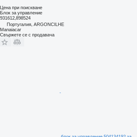
Цена при поискване
Блок за управление
931612,898524
Португалия, ARGONCILHE
Manaiacar
Свържете се с продавача
блок за управление 504134192 за