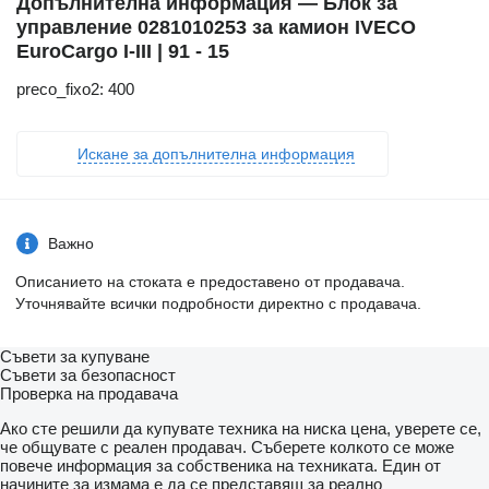
Допълнителна информация — Блок за
управление 0281010253 за камион IVECO
EuroCargo I-III | 91 - 15
preco_fixo2: 400
Искане за допълнителна информация
Важно
Описанието на стоката е предоставено от продавача.
Уточнявайте всички подробности директно с продавача.
Съвети за купуване
Съвети за безопасност
Проверка на продавача
Ако сте решили да купувате техника на ниска цена, уверете се,
че общувате с реален продавач. Съберете колкото се може
повече информация за собственика на техниката. Един от
начините за измама е да се представяш за реално