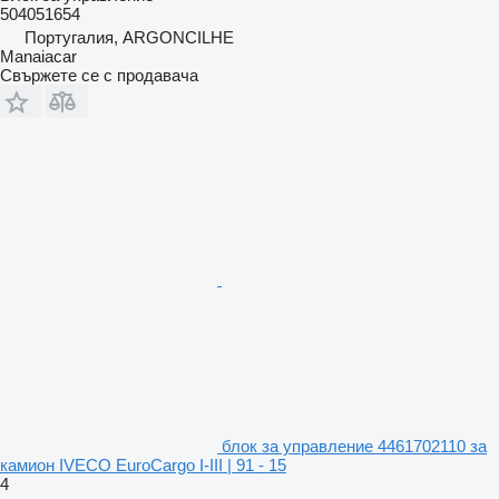
504051654
Португалия, ARGONCILHE
Manaiacar
Свържете се с продавача
блок за управление 4461702110 за
камион IVECO EuroCargo I-III | 91 - 15
4