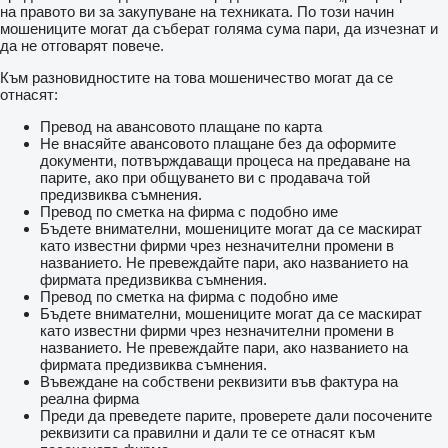
на правото ви за закупуване на техниката. По този начин
мошениците могат да съберат голяма сума пари, да изчезнат и
да не отговарят повече.
Към разновидностите на това мошеничество могат да се
отнасят:
Превод на авансовото плащане по карта
Не внасяйте авансовото плащане без да оформите
документи, потвърждаващи процеса на предаване на
парите, ако при общуването ви с продавача той
предизвиква съмнения.
Превод по сметка на фирма с подобно име
Бъдете внимателни, мошениците могат да се маскират
като известни фирми чрез незначителни промени в
названието. Не превеждайте пари, ако названието на
фирмата предизвиква съмнения.
Превод по сметка на фирма с подобно име
Бъдете внимателни, мошениците могат да се маскират
като известни фирми чрез незначителни промени в
названието. Не превеждайте пари, ако названието на
фирмата предизвиква съмнения.
Въвеждане на собствени реквизити във фактура на
реална фирма
Преди да преведете парите, проверете дали посочените
реквизити са правилни и дали те се отнасят към