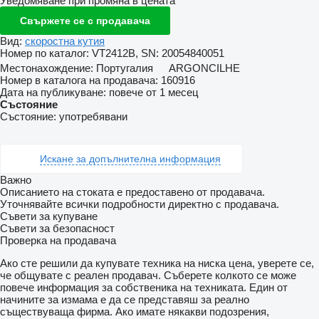
Уведомяване при промяна в цената
Свържете се с продавача
Вид:
скоростна кутия
Номер по каталог:
VT2412B, SN: 20054840051
Местонахождение:
Португалия
ARGONCILHE
Номер в каталога на продавача:
160916
Дата на публикуване:
повече от 1 месец
Състояние
Състояние:
употребявани
Искане за допълнителна информация
Важно
Описанието на стоката е предоставено от продавача.
Уточнявайте всички подробности директно с продавача.
Съвети за купуване
Съвети за безопасност
Проверка на продавача
Ако сте решили да купувате техника на ниска цена, уверете се,
че общувате с реален продавач. Съберете колкото се може
повече информация за собственика на техниката. Един от
начините за измама е да се представяш за реално
съществуваща фирма. Ако имате някакви подозрения,