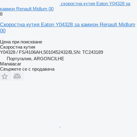
скоростна кутия Eaton Y04328 за
камион Renault Midlum 00
8
Скоростна кутия Eaton Y04328 за камион Renault Midlum
00
Цена при поискване
Скоростна кутия
Y04328 / FS/4106AH,5010452432/B,SN: TC243189
Португалия, ARGONCILHE
Manaiacar
Свържете се с продавача