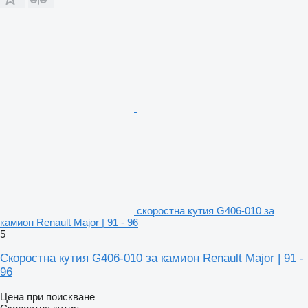
скоростна кутия G406-010 за
камион Renault Major | 91 - 96
5
Скоростна кутия G406-010 за камион Renault Major | 91 -
96
Цена при поискване