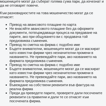
мошениците могат да съберат голяма сума пари, да изчезнат и
да не отговарят повече.
Към разновидностите на това мошеничество могат да се
отнасят:
Превод на авансовото плащане по карта
Не внасяйте авансовото плащане без да оформите
документи, потвърждаващи процеса на предаване на
парите, ако при общуването ви с продавача той
предизвиква съмнения.
Превод по сметка на фирма с подобно име
Бъдете внимателни, мошениците могат да се маскират
като известни фирми чрез незначителни промени в
названието. Не превеждайте пари, ако названието на
фирмата предизвиква съмнения.
Превод по сметка на фирма с подобно име
Бъдете внимателни, мошениците могат да се маскират
като известни фирми чрез незначителни промени в
названието. Не превеждайте пари, ако названието на
фирмата предизвиква съмнения.
Въвеждане на собствени реквизити във фактура на
реална фирма
Преди да преведете парите, проверете дали посочените
реквизити са правилни и дали те се отнасят към
посочената фирма.