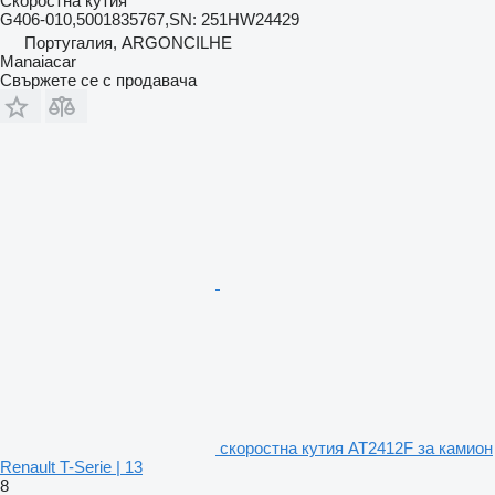
Скоростна кутия
G406-010,5001835767,SN: 251HW24429
Португалия, ARGONCILHE
Manaiacar
Свържете се с продавача
скоростна кутия AT2412F за камион
Renault T-Serie | 13
8