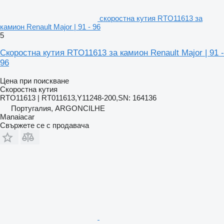
скоростна кутия RTO11613 за
камион Renault Major | 91 - 96
5
Скоростна кутия RTO11613 за камион Renault Major | 91 -
96
Цена при поискване
Скоростна кутия
RTO11613 | RT011613,Y11248-200,SN: 164136
Португалия, ARGONCILHE
Manaiacar
Свържете се с продавача