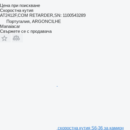
Цена при поискване
Скоростна кутия
AT2412F,COM RETARDER,SN: 1100543289
Португалия, ARGONCILHE
Manaiacar
Свържете се с продавача
скоростна кутия S6-36 за камион