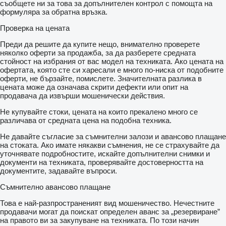
съобщете ни за това за допълнителен контрол с помощта на
формуляра за обратна връзка.
Проверка на цената
Преди да решите да купите нещо, внимателно проверете
няколко оферти за продажба, за да разберете средната
стойност на избрания от вас модел на техниката. Ако цената на
офертата, която сте си харесали е много по-ниска от подобните
оферти, не бързайте, помислете. Значителната разлика в
цената може да означава скрити дефекти или опит на
продавача да извърши мошенически действия.
Не купувайте стоки, цената на които прекалено много се
различава от средната цена на подобна техника.
Не давайте съгласие за съмнителни залози и авансово плащане
на стоката. Ако имате някакви съмнения, не се страхувайте да
уточнявате подробностите, искайте допълнителни снимки и
документи на техниката, проверявайте достоверността на
документите, задавайте въпроси.
Съмнително авансово плащане
Това е най-разпространеният вид мошеничество. Нечестните
продавачи могат да поискат определен аванс за „резервиране”
на правото ви за закупуване на техниката. По този начин