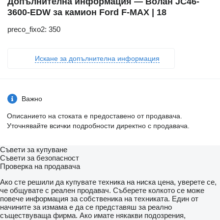
Допълнителна информация — Волан JC46-
3600-EDW за камион Ford F-MAX | 18
preco_fixo2: 350
Искане за допълнителна информация
Важно
Описанието на стоката е предоставено от продавача.
Уточнявайте всички подробности директно с продавача.
Съвети за купуване
Съвети за безопасност
Проверка на продавача
Ако сте решили да купувате техника на ниска цена, уверете се,
че общувате с реален продавач. Съберете колкото се може
повече информация за собственика на техниката. Един от
начините за измама е да се представяш за реално
съществуваща фирма. Ако имате някакви подозрения,