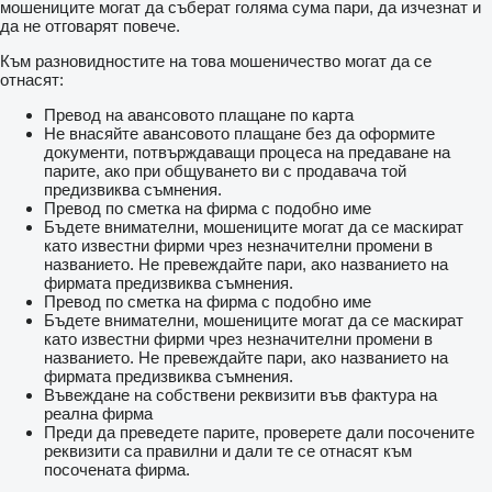
мошениците могат да съберат голяма сума пари, да изчезнат и
да не отговарят повече.
Към разновидностите на това мошеничество могат да се
отнасят:
Превод на авансовото плащане по карта
Не внасяйте авансовото плащане без да оформите
документи, потвърждаващи процеса на предаване на
парите, ако при общуването ви с продавача той
предизвиква съмнения.
Превод по сметка на фирма с подобно име
Бъдете внимателни, мошениците могат да се маскират
като известни фирми чрез незначителни промени в
названието. Не превеждайте пари, ако названието на
фирмата предизвиква съмнения.
Превод по сметка на фирма с подобно име
Бъдете внимателни, мошениците могат да се маскират
като известни фирми чрез незначителни промени в
названието. Не превеждайте пари, ако названието на
фирмата предизвиква съмнения.
Въвеждане на собствени реквизити във фактура на
реална фирма
Преди да преведете парите, проверете дали посочените
реквизити са правилни и дали те се отнасят към
посочената фирма.