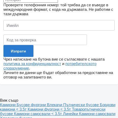
Проверете телефонния номер: той трябва да се въведе в
международния формат, с кода на държавата.
Не работим с
тази държава
Чрез натискане на бутона вие се съгласявате с нашата
политика за конфиденциалност
и
потребителското
споразумение
.
Личните ви данни ще бъдат обработени за предоставяне на
отговор на запитването ви.
Виж също
Камиони
Бусове фургони
Влекачи
Пътнически бусове
Бордови
камиони < 3.5т
Камиони фургони < 3.5т
Товаропътнически
бусове
Камиони самосвали < 3.5т
Линейки
Камиони самосвали