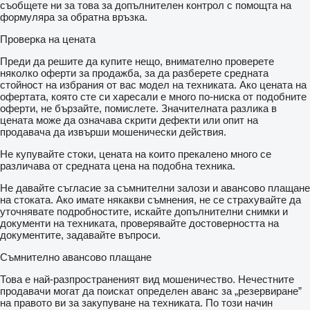
съобщете ни за това за допълнителен контрол с помощта на
формуляра за обратна връзка.
Проверка на цената
Преди да решите да купите нещо, внимателно проверете
няколко оферти за продажба, за да разберете средната
стойност на избрания от вас модел на техниката. Ако цената на
офертата, която сте си харесали е много по-ниска от подобните
оферти, не бързайте, помислете. Значителната разлика в
цената може да означава скрити дефекти или опит на
продавача да извърши мошенически действия.
Не купувайте стоки, цената на които прекалено много се
различава от средната цена на подобна техника.
Не давайте съгласие за съмнителни залози и авансово плащане
на стоката. Ако имате някакви съмнения, не се страхувайте да
уточнявате подробностите, искайте допълнителни снимки и
документи на техниката, проверявайте достоверността на
документите, задавайте въпроси.
Съмнително авансово плащане
Това е най-разпространеният вид мошеничество. Нечестните
продавачи могат да поискат определен аванс за „резервиране”
на правото ви за закупуване на техниката. По този начин