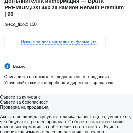
Допълнителна информация — Врата
PREMIUM,DXI 460 за камион Renault Premium
| 96
preco_fixo2: 150
Искане за допълнителна информация
Важно
Описанието на стоката е предоставено от продавача.
Уточнявайте всички подробности директно с продавача.
Съвети за купуване
Съвети за безопасност
Проверка на продавача
Ако сте решили да купувате техника на ниска цена, уверете се,
че общувате с реален продавач. Съберете колкото се може
повече информация за собственика на техниката. Един от
начините за измама е да се представяш за реално