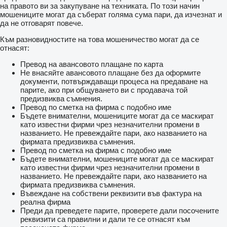
на правото ви за закупуване на техниката. По този начин
мошениците могат да съберат голяма сума пари, да изчезнат и
да не отговарят повече.
Към разновидностите на това мошеничество могат да се
отнасят:
Превод на авансовото плащане по карта
Не внасяйте авансовото плащане без да оформите
документи, потвърждаващи процеса на предаване на
парите, ако при общуването ви с продавача той
предизвиква съмнения.
Превод по сметка на фирма с подобно име
Бъдете внимателни, мошениците могат да се маскират
като известни фирми чрез незначителни промени в
названието. Не превеждайте пари, ако названието на
фирмата предизвиква съмнения.
Превод по сметка на фирма с подобно име
Бъдете внимателни, мошениците могат да се маскират
като известни фирми чрез незначителни промени в
названието. Не превеждайте пари, ако названието на
фирмата предизвиква съмнения.
Въвеждане на собствени реквизити във фактура на
реална фирма
Преди да преведете парите, проверете дали посочените
реквизити са правилни и дали те се отнасят към