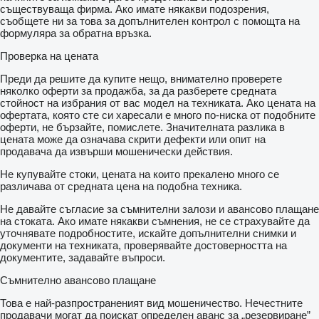
съществуваща фирма. Ако имате някакви подозрения,
съобщете ни за това за допълнителен контрол с помощта на
формуляра за обратна връзка.
Проверка на цената
Преди да решите да купите нещо, внимателно проверете
няколко оферти за продажба, за да разберете средната
стойност на избрания от вас модел на техниката. Ако цената на
офертата, която сте си харесали е много по-ниска от подобните
оферти, не бързайте, помислете. Значителната разлика в
цената може да означава скрити дефекти или опит на
продавача да извърши мошенически действия.
Не купувайте стоки, цената на които прекалено много се
различава от средната цена на подобна техника.
Не давайте съгласие за съмнителни залози и авансово плащане
на стоката. Ако имате някакви съмнения, не се страхувайте да
уточнявате подробностите, искайте допълнителни снимки и
документи на техниката, проверявайте достоверността на
документите, задавайте въпроси.
Съмнително авансово плащане
Това е най-разпространеният вид мошеничество. Нечестните
продавачи могат да поискат определен аванс за „резервиране”