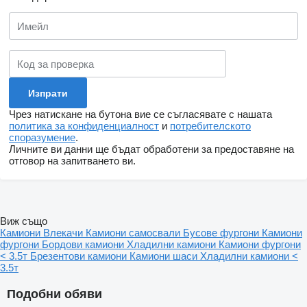
Чрез натискане на бутона вие се съгласявате с нашата
политика за конфиденциалност
и
потребителското
споразумение
.
Личните ви данни ще бъдат обработени за предоставяне на
отговор на запитването ви.
Виж също
Камиони
Влекачи
Камиони самосвали
Бусове фургони
Камиони
фургони
Бордови камиони
Хладилни камиони
Камиони фургони
< 3.5т
Брезентови камиони
Камиони шаси
Хладилни камиони <
3.5т
Подобни обяви