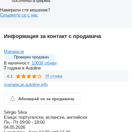
посочената фирма.
Намерили сте мошеник?
Свържете се с нас
Информация за контакт с продавача
Manaiacar
Проверен продавач
В наличност:
10038 обяви
7
години в Autoline
4.1
28 отзива
manaiacar.autoline.info
Абонирай се за продавача
Sérgio Silva
Езици:
португалски, испански, английски
Пн - Пт
09:00 - 18:00
04.05.2026