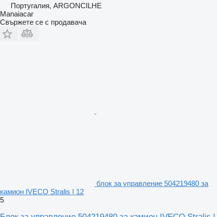
Португалия, ARGONCILHE
Manaiacar
Свържете се с продавача
блок за управление 504219480 за
камион IVECO Stralis | 12
5
Блок за управление 504219480 за камион IVECO Stralis |