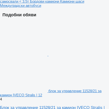
самосвали < 3.5т
Бордови камиони
Камиони шаси
Междуградски автобуси
Подобни обяви
блок за управление 11528/21 за
камион IVECO Stralis | 12
4
Блок за управление 11528/21 за камион IVECO Stralis |