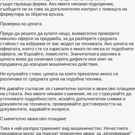
съществуваща фирма. Ако имате някакви подозрения,
съобщете ни за това за допълнителен контрол с помощта на
формуляра за обратна връзка.
Проверка на цената
Преди да решите да купите нещо, внимателно проверете
няколко оферти за продажба, за да разберете средната
стойност на избрания от вас модел на техниката. Ако цената на
офертата, която сте си харесали е много по-ниска от подобните
оферти, не бързайте, помислете. Значителната разлика в
цената може да означава скрити дефекти или опит на
продавача да извърши мошенически действия.
Не купувайте стоки, цената на които прекалено много се
различава от средната цена на подобна техника.
Не давайте съгласие за съмнителни залози и авансово плащане
на стоката. Ако имате някакви съмнения, не се страхувайте да
уточнявате подробностите, искайте допълнителни снимки и
документи на техниката, проверявайте достоверността на
документите, задавайте въпроси.
Съмнително авансово плащане
Това е най-разпространеният вид мошеничество. Нечестните
продавачи могат да поискат определен аванс за „резервиране”