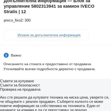
Допълнителна информация — Блок за
управление 5802313941 за камион IVECO
Stralis | 12
preco_fixo2: 300
Искане за допълнителна информация
Важно
Описанието на стоката е предоставено от продавача.
Уточнявайте всички подробности директно с продавача.
Съвети за купуване
Съвети за безопасност
Проверка на продавача
Ако сте решили да купувате техника на ниска цена, уверете се,
че общувате с реален продавач. Съберете колкото се може
повече информация за собственика на техниката. Един от
начините за измама е да се представяш за реално