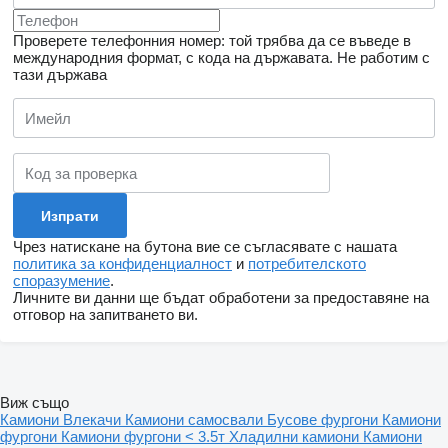
Проверете телефонния номер: той трябва да се въведе в
международния формат, с кода на държавата.
Не работим с
тази държава
Чрез натискане на бутона вие се съгласявате с нашата
политика за конфиденциалност
и
потребителското
споразумение
.
Личните ви данни ще бъдат обработени за предоставяне на
отговор на запитването ви.
Виж също
Камиони
Влекачи
Камиони самосвали
Бусове фургони
Камиони
фургони
Камиони фургони < 3.5т
Хладилни камиони
Камиони