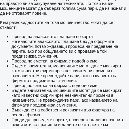
на правото ви за закупуване на техниката. По този начин
мошениците могат да съберат голяма сума пари, да изчезнат и
да не отговарят повече.
Към разновидностите на това мошеничество могат да се
отнасят:
Превод на авансовото плащане по карта
Не внасяйте авансовото плащане без да оформите
документи, потвърждаващи процеса на предаване на
парите, ако при общуването ви с продавача той
предизвиква съмнения.
Превод по сметка на фирма с подобно име
Бъдете внимателни, мошениците могат да се маскират
като известни фирми чрез незначителни промени в
названието. Не превеждайте пари, ако названието на
фирмата предизвиква съмнения.
Превод по сметка на фирма с подобно име
Бъдете внимателни, мошениците могат да се маскират
като известни фирми чрез незначителни промени в
названието. Не превеждайте пари, ако названието на
фирмата предизвиква съмнения.
Въвеждане на собствени реквизити във фактура на
реална фирма
Преди да преведете парите, проверете дали посочените
реквизити са правилни и дали те се отнасят към